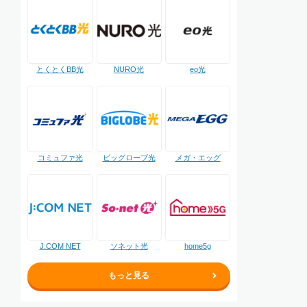
NURO光
とくとくBB光
eo光
コミュファ光
ビッグローブ光
メガ・エッグ
J:COM NET
ソネット光
home5g
もっと見る