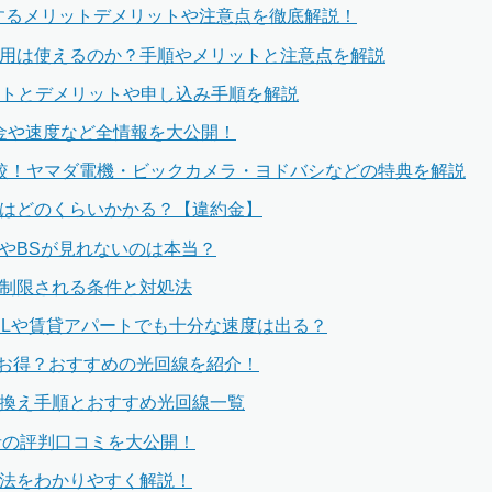
契約するメリットデメリットや注意点を徹底解説！
転用は使えるのか？手順やメリットと注意点を解説
リットとデメリットや申し込み手順を解説
？料金や速度など全情報を大公開！
比較！ヤマダ電機・ビックカメラ・ヨドバシなどの特典を解説
金はどのくらいかかる？【違約金】
やBSが見れないのは本当？
度制限される条件と対処法
SLや賃貸アパートでも十分な速度は出る？
せはお得？おすすめの光回線を紹介！
り換え手順とおすすめ光回線一覧
用者の評判口コミを大公開！
定方法をわかりやすく解説！