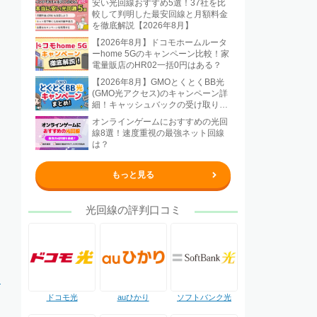
安い光回線おすすめ5選！37社を比
較して判明した最安回線と月額料金
を徹底解説【2026年8月】
【2026年8月】ドコモホームルータ
ーhome 5Gのキャンペーン比較！家
電量販店のHR02一括0円はある？
【2026年8月】GMOとくとくBB光
(GMO光アクセス)のキャンペーン詳
細！キャッシュバックの受け取り方
法も解説
オンラインゲームにおすすめの光回
線8選！速度重視の最強ネット回線
は？
もっと見る
光回線の評判口コミ
向
ドコモ光
auひかり
ソフトバンク光