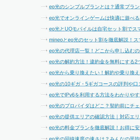
eo光のシンプルプランとは？通常プラ
eo光でオンラインゲームは快適に遊べる
eo光とUQモバイルは自宅セット割で
mineoとeo光のセット割を徹底解説
eo光の代理店一覧！どこから申し込む
eo光の解約方法！違約金を無料にする2
eo光から乗り換えたい！解約や乗り換
eo光の10ギガ・5ギガコースの評判や
eo光でIPv6を利用する方法をわかりや
eo光のプロバイダはどこ？契約前にチ
eo光の提供エリアの確認方法｜対応エ
eo光の料金プランを徹底解説！お得に
eo光の回線速度の速さは？みんなの平