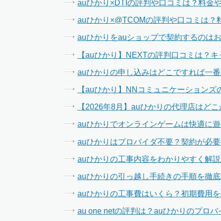
auひかり×DTIの評判や口コミは？料
auひかり×@TCOMの評判や口コミは
auひかりをauショップで契約するのは
【auひかり】NEXTの評判口コミは？
auひかりの申し込みはどこですれば一
【auひかり】NNコミュニケーション
【2026年8月】auひかりの代理店は
auひかりでオンラインゲームは快適に遊
auひかりはプロバイダ不要？契約が必
auひかりの工事内容をわかりやすく解
auひかりの引っ越し手続きの手順を徹
auひかりの工事費はいくら？初期費用
au one netの評判は？auひかり