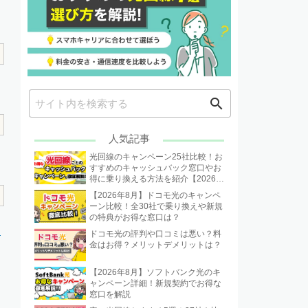
search
人気記事
光回線のキャンペーン25社比較！お
すすめのキャッシュバック窓口やお
得に乗り換える方法を紹介【2026年
8月】
【2026年8月】ドコモ光のキャンペ
ーン比較！全30社で乗り換えや新規
の特典がお得な窓口は？
紹
ドコモ光の評判や口コミは悪い？料
金はお得？メリットデメリットは？
【2026年8月】ソフトバンク光のキ
ャンペーン詳細！新規契約でお得な
窓口を解説