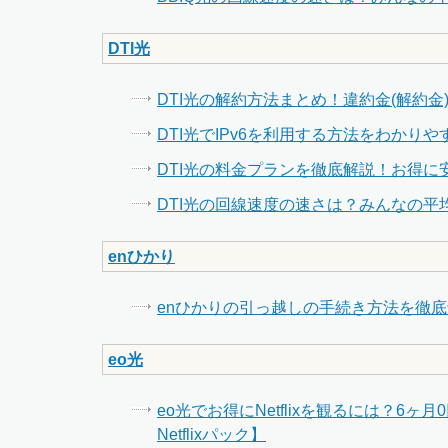
DTI光
DTI光の解約方法まとめ！違約金(解約
DTI光でIPv6を利用する方法をわかりや
DTI光の料金プランを徹底解説！お得に
DTI光の回線速度の速さは？みんなの平
enひかり
enひかりの引っ越しの手続き方法を徹
eo光
eo光でお得にNetflixを観るには？6
Netflixパック】