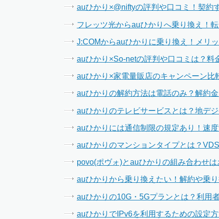
auひかり×@niftyの評判や口コミ！
フレッツ光からauひかりへ乗り換え！
J:COMからauひかりに乗り換え！メ
auひかり×So-netの評判や口コミは
auひかり×家電量販店のキャンペーン
auひかりの解約方法は電話のみ？解約
auひかりのテレビサービスとは？地デジ
auひかりには通信制限の規定あり！速
auひかりのマンションタイプとは？VD
povo(ポヴォ)とauひかりの組み合わ
auひかりから乗り換えたい！解約や乗
auひかりの10G・5Gプランとは？利
auひかりでIPv6を利用するための設