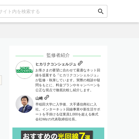
search
監修者紹介
ヒカリクコンシェルジュ
お客さまの要望に合わせて最適なネット回
線を提案する『ヒカリクコンシェルジュ』
が監修・執筆しています。実際の相談や疑
問をもとに、料金プランやキャンペーンを
公正な視点で徹底比較し紹介します。
山崎
早稲田大学に入学後、大手通信商社に入
社。インターネット回線事業や新生活サポ
ートを手掛ける従業員1,000を超える株式
会社Wizの代表取締役社長。