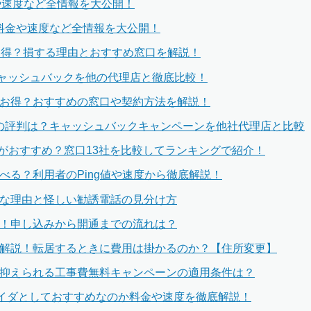
金や速度など全情報を大公開！
？料金や速度など全情報を大公開！
お得？損する理由とおすすめ窓口を解説！
キャッシュバックを他の代理店と徹底比較！
番お得？おすすめの窓口や契約方法を解説！
ズの評判は？キャッシュバックキャンペーンを他社代理店と比較
どこがおすすめ？窓口13社を比較してランキングで紹介！
べる？利用者のPing値や速度から徹底解説！
要な理由と怪しい勧誘電話の見分け方
説！申し込みから開通までの流れは？
底解説！転居するときに費用は掛かるのか？【住所変更】
を抑えられる工事費無料キャンペーンの適用条件は？
のプロバイダとしておすすめなのか料金や速度を徹底解説！