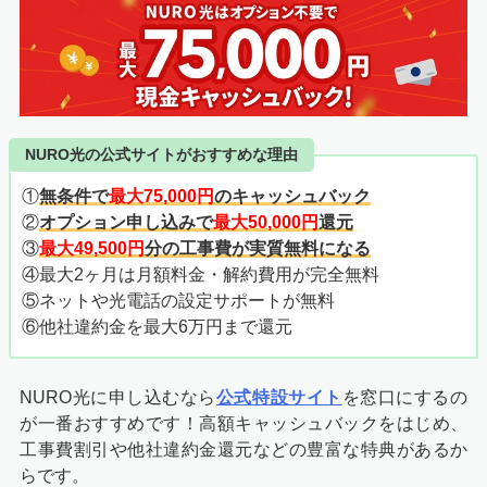
NURO光の公式サイトがおすすめな理由
①
無条件で
最大75,000円
のキャッシュバック
②
オプション申し込みで
最大50,000円
還元
③
最大49,500円
分の工事費が実質無料になる
④最大2ヶ月は月額料金・解約費用が完全無料
⑤ネットや光電話の設定サポートが無料
⑥他社違約金を最大6万円まで還元
NURO光に申し込むなら
公式特設サイト
を窓口にするの
が一番おすすめです！高額キャッシュバックをはじめ、
工事費割引や他社違約金還元などの豊富な特典があるか
らです。