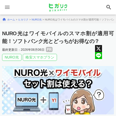
search
Skip to content
ホーム
>
ヒカリク
>
NURO光
>
NURO光はワイモバイルのスマホ割が適用可能！ソフトバン
NURO光はワイモバイルのスマホ割が適用可
能！ソフトバンク光とどっちがお得なの？
PR
最終更新日：2026年08月06日
X
NURO光
格安スマホプラン
Line