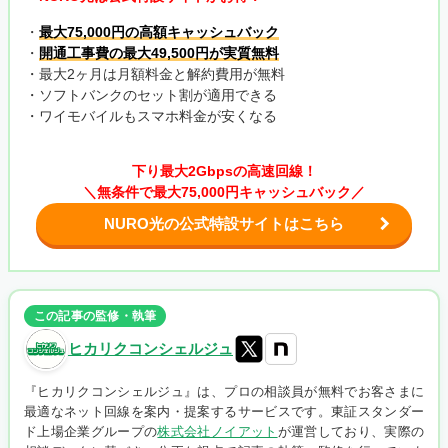
・
最大75,000円の高額キャッシュバック
・
開通工事費の最大49,500円が実質無料
・最大2ヶ月は月額料金と解約費用が無料
・ソフトバンクのセット割が適用できる
・ワイモバイルもスマホ料金が安くなる
下り最大2Gbpsの高速回線！
＼無条件で最大75,000円キャッシュバック／
NURO光の公式特設サイトはこちら
この記事の監修・執筆
ヒカリクコンシェルジュ
『ヒカリクコンシェルジュ』は、プロの相談員が無料でお客さまに
最適なネット回線を案内・提案するサービスです。東証スタンダー
ド上場企業グループの
株式会社ノイアット
が運営しており、実際の