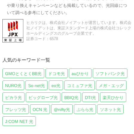
や乗り換えキャンペーンなども掲載しているので、光回線につ
いて調べる参考にしてください。
ヒカリクは、株式会社ノイアットが運営しています。株式会
社ノイアットは、東証スタンダード上場の株式会社コレック
ホールディングスのグループ企業です。
証券コード：6578
人気のキーワード一覧
GMOとくとくBB光
ドコモ光
auひかり
ソフトバンク光
NURO光
So-net光
eo光
コミュファ光
メガ・エッグ
ピカラ光
ビッグローブ光
BBIQ光
DTI光
楽天ひかり
フレッツ光
OCN 光
@nifty光
ぷらら光
ソネット光
J:COM NET 光