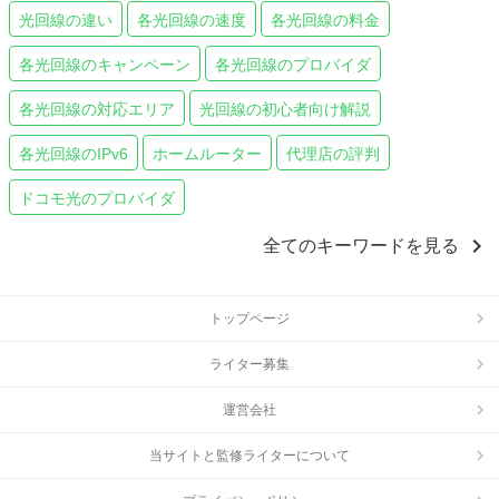
光回線の違い
各光回線の速度
各光回線の料金
各光回線のキャンペーン
各光回線のプロバイダ
各光回線の対応エリア
光回線の初心者向け解説
各光回線のIPv6
ホームルーター
代理店の評判
ドコモ光のプロバイダ
chevron_right
全てのキーワードを見る
トップページ
ライター募集
運営会社
当サイトと監修ライターについて