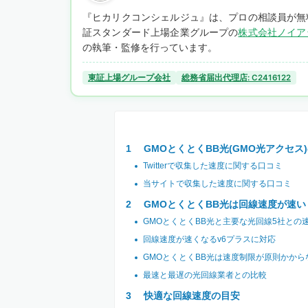
『ヒカリクコンシェルジュ』は、プロの相談員が無
証スタンダード上場企業グループの
株式会社ノイア
の執筆・監修を行っています。
東証上場グループ会社
総務省届出代理店: C2416122
GMOとくとくBB光(GMO光アクセス
Twitterで収集した速度に関する口コミ
当サイトで収集した速度に関する口コミ
GMOとくとくBB光は回線速度が速い
GMOとくとくBB光と主要な光回線5社との
回線速度が速くなるv6プラスに対応
GMOとくとくBB光は速度制限が原則かから
最速と最遅の光回線業者との比較
快適な回線速度の目安