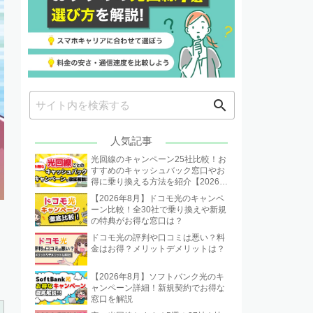
search
人気記事
光回線のキャンペーン25社比較！お
すすめのキャッシュバック窓口やお
得に乗り換える方法を紹介【2026年
8月】
【2026年8月】ドコモ光のキャンペ
ーン比較！全30社で乗り換えや新規
の特典がお得な窓口は？
ドコモ光の評判や口コミは悪い？料
金はお得？メリットデメリットは？
【2026年8月】ソフトバンク光のキ
ャンペーン詳細！新規契約でお得な
窓口を解説