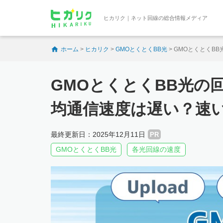
ヒカリク｜ネット回線の総合情報メディア
ホーム
>
ヒカリク
>
GMOとくとくBB光
>
GMOとくとくB
GMOとくとくBB光の
均通信速度は遅い？速
最終更新日：2025年12月11日
PR
GMOとくとくBB光
各光回線の速度