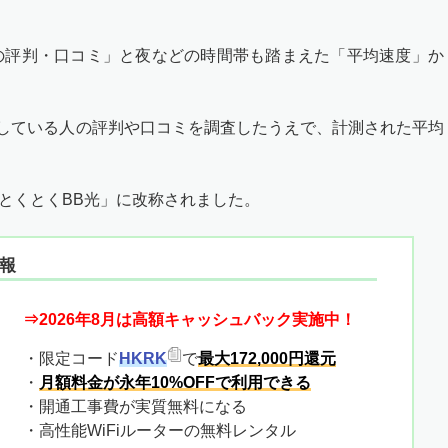
の評判・口コミ」と夜などの時間帯も踏まえた「平均速度」か
約している人の評判や口コミを調査したうえで、計測された平均
OとくとくBB光」に改称されました。
報
⇒2026年8月は高額キャッシュバック実施中！
・限定コード
HKRK
で
最大172,000円還元
・
月額料金が永年10%OFFで利用できる
・開通工事費が実質無料になる
・高性能WiFiルーターの無料レンタル