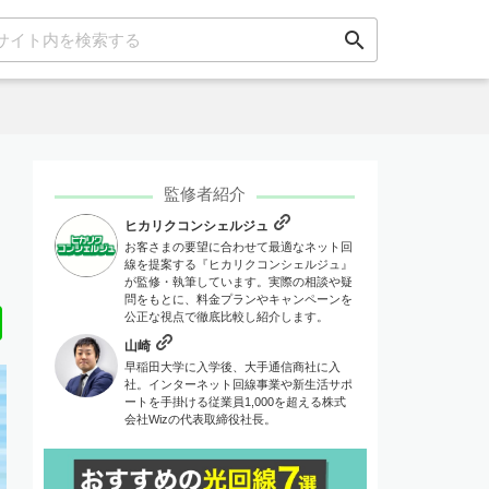
search
監修者紹介
ヒカリクコンシェルジュ
お客さまの要望に合わせて最適なネット回
線を提案する『ヒカリクコンシェルジュ』
が監修・執筆しています。実際の相談や疑
問をもとに、料金プランやキャンペーンを
Line
公正な視点で徹底比較し紹介します。
山崎
早稲田大学に入学後、大手通信商社に入
社。インターネット回線事業や新生活サポ
ートを手掛ける従業員1,000を超える株式
会社Wizの代表取締役社長。