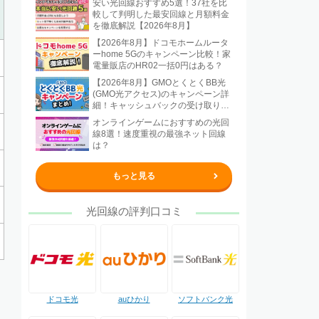
安い光回線おすすめ5選！37社を比
較して判明した最安回線と月額料金
を徹底解説【2026年8月】
【2026年8月】ドコモホームルータ
ーhome 5Gのキャンペーン比較！家
電量販店のHR02一括0円はある？
【2026年8月】GMOとくとくBB光
(GMO光アクセス)のキャンペーン詳
細！キャッシュバックの受け取り方
法も解説
オンラインゲームにおすすめの光回
線8選！速度重視の最強ネット回線
は？
もっと見る
光回線の評判口コミ
ドコモ光
auひかり
ソフトバンク光