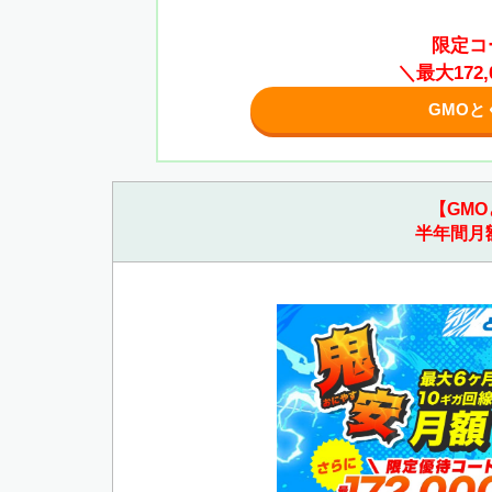
限定コ
＼最大172
GMOと
【GMO
半年間月