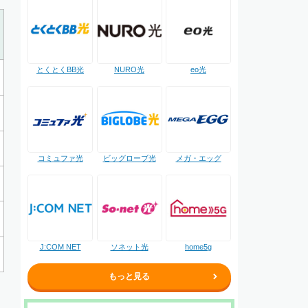
NURO光
とくとくBB光
eo光
コミュファ光
ビッグローブ光
メガ・エッグ
J:COM NET
ソネット光
home5g
もっと見る