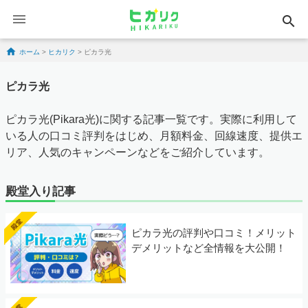
search
Skip to content
ホーム
>
ヒカリク
>
ピカラ光
ピカラ光
ピカラ光(Pikara光)に関する記事一覧です。実際に利用して
いる人の口コミ評判をはじめ、月額料金、回線速度、提供エ
リア、人気のキャンペーンなどをご紹介しています。
殿堂入り記事
ピカラ光の評判や口コミ！メリット
デメリットなど全情報を大公開！