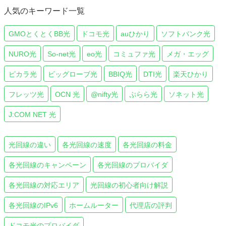
人気のキーワード一覧
GMOとくとくBB光
ドコモ光
auひかり
ソフトバンク光
NURO光
So-net光
eo光
コミュファ光
メガ・エッグ
ピカラ光
ビッグローブ光
BBIQ光
DTI光
楽天ひかり
フレッツ光
OCN 光
@nifty光
ぷらら光
ソネット光
J:COM NET 光
光回線の違い
各光回線の速度
各光回線の料金
各光回線のキャンペーン
各光回線のプロバイダ
各光回線の対応エリア
光回線の初心者向け解説
各光回線のIPv6
ホームルーター
代理店の評判
ドコモ光のプロバイダ