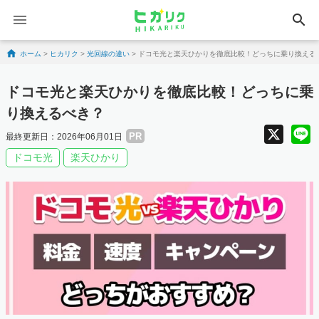
search
Skip to content
ホーム
>
ヒカリク
>
光回線の違い
>
ドコモ光と楽天ひかりを徹底比較！どっちに乗り換える
ドコモ光と楽天ひかりを徹底比較！どっちに乗
り換えるべき？
X
PR
最終更新日：2026年06月01日
ドコモ光
楽天ひかり