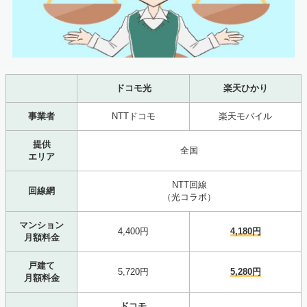
ドコモ光
楽天ひかり
事業者
NTTドコモ
楽天モバイル
提供
全国
エリア
NTT回線
回線網
（光コラボ）
マンション
4,400円
4,180円
月額料金
戸建て
5,720円
5,280円
月額料金
ドコモ