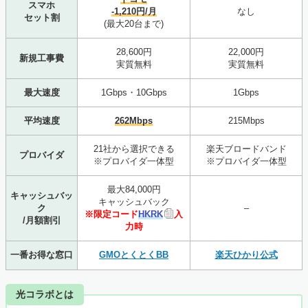
スマホ
-1,210円/月
なし
セット割
(最大20台まで)
28,600円
22,000円
新規工事費
実質無料
実質無料
最大速度
1Gbps・10Gbps
1Gbps
平均速度
262Mbps
215Mbps
21社から選択できる
楽天ブロードバンド
プロバイダ
※プロバイダ一体型
※プロバイダ一体型
最大84,000円
キャッシュバッ
キャッシュバック
ク
–
※限定コード
HKRK
入
/月額割引
力時
一番お得な窓口
GMOとくとくBB
楽天ひかり公式
光コラボとは