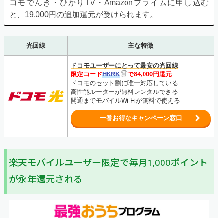
コモでんき・ひかりTV・Amazonプライムに申し込む
と、19,000円の追加還元が受けられます。
光回線
主な特徴
ドコモユーザーにとって最安の光回線
限定コード
HKRK
で84,000円還元
ドコモのセット割に唯一対応している
高性能ルーターが無料レンタルできる
開通までモバイルWi-Fiが無料で使える
一番お得なキャンペーン窓口
楽天モバイルユーザー限定で毎月1,000ポイント
が永年還元される