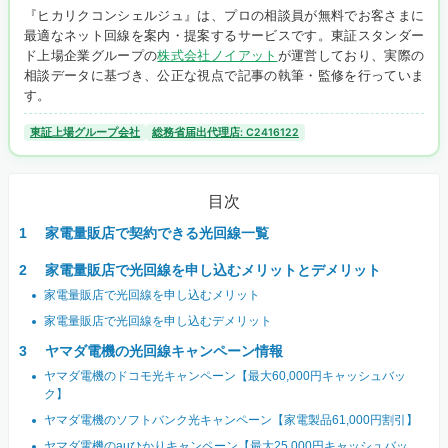
『ヒカリクコンシェルジュ』は、プロの相談員が無料でお客さまに
最適なネット回線を案内・提案するサービスです。東証スタンダー
ド上場企業グループの
株式会社ノイアット
が運営しており、実際の
相談データに基づき、公正な視点で記事の執筆・監修を行っていま
す。
東証上場グループ会社
総務省届出代理店: C2416122
目次
家電量販店で契約できる光回線一覧
家電量販店で光回線を申し込むメリットとデメリット
家電量販店で光回線を申し込むメリット
家電量販店で光回線を申し込むデメリット
ヤマダ電機の光回線キャンペーン情報
ヤマダ電機のドコモ光キャンペーン【最大60,000円キャッシュバッ
ク】
ヤマダ電機のソフトバンク光キャンペーン【家電製品61,000円割引】
ヤマダ電機のauひかりキャンペーン【最大25,000円キャッシュバッ