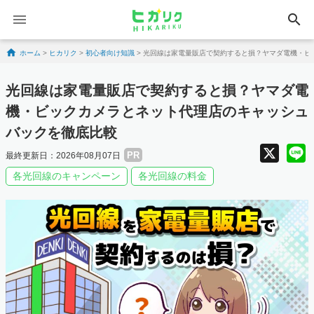
search
Skip to content
ホーム
>
ヒカリク
>
初心者向け知識
>
光回線は家電量販店で契約すると損？ヤマダ電機・ビ
光回線は家電量販店で契約すると損？ヤマダ電
機・ビックカメラとネット代理店のキャッシュ
バックを徹底比較
X
PR
最終更新日：2026年08月07日
各光回線のキャンペーン
各光回線の料金