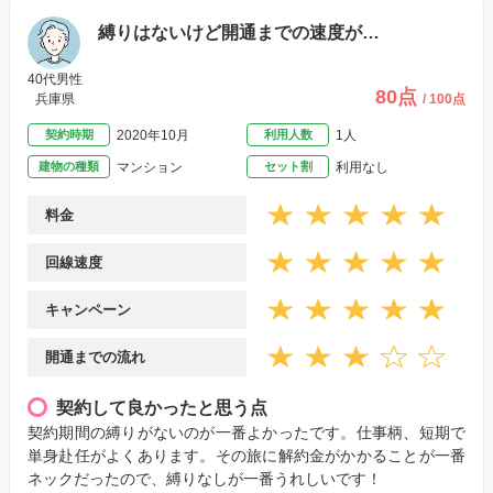
縛りはないけど開通までの速度が…
40代男性
80点
兵庫県
/ 100点
契約時期
2020年10月
利用人数
1人
建物の種類
マンション
セット割
利用なし
料金
回線速度
キャンペーン
開通までの流れ
契約して良かったと思う点
契約期間の縛りがないのが一番よかったです。仕事柄、短期で
単身赴任がよくあります。その旅に解約金がかかることが一番
ネックだったので、縛りなしが一番うれしいです！