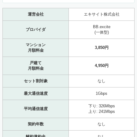
運営会社
エキサイト株式会社
BB.excite
プロバイダ
(一体型)
マンション
3,850円
月額料金
戸建て
4,950円
月額料金
セット割対象
なし
最大通信速度
1Gbps
下り:
326
Mbps
平均通信速度
上り:
241
Mbps
契約年数
なし
解約違約金
なし