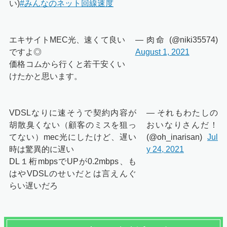
い)
#みんなのネット回線速度
エキサイトMEC光、速くて良い
— 肉命 (@niki35574)
ですよ◎
August 1, 2021
価格コムから行くと若干安くい
けたかと思います。
VDSLなりに速そうで契約内容が
— それもわたしの
胡散臭くない（顧客のミスを狙っ
おいなりさんだ！
てない）mec光にしたけど、遅い
(@oh_inarisan)
Jul
時は驚異的に遅い
y 24, 2021
DL１桁mbpsでUPが0.2mbps、も
はやVDSLのせいだとは言えんぐ
らい遅いだろ