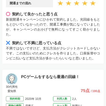
開通までの流れ
契約して良かったと思う点
新規開通キャンペーンにひかれて契約しました。光回線をもと
もとひいていなかったので、開通工事費が気になっていました
が、キャンペーンのおかげで無料になってすごく助かりまし
た。
契約して不満に思っている点
不満ではないですけど、支払方法がクレジットカードしかない
です。この支払いのためにクレカを作りました。口座振替やコ
ンビニ払いなど支払方法が多かったらいいなと思いました。
PCゲームをするなら最適の回線！
30代男性
75点
愛知県
/ 100点
契約時期
2020年 10月
利用人数
2人
建物の種類
戸建て
セット割
利用なし