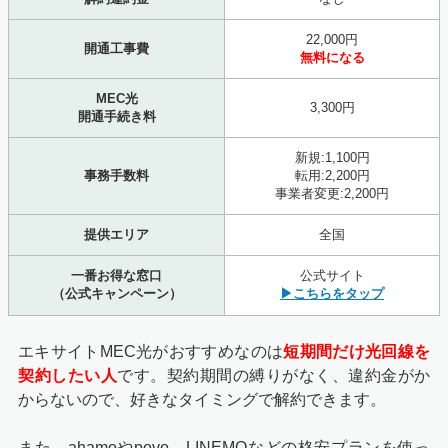
22,000円
開通工事費
無料になる
MEC光
3,300円
開通手続き料
新規:1,100円
事務手数料
転用:2,200円
事業者変更:2,200円
提供エリア
全国
一番お得な窓口
公式サイト
（公式キャンペーン）
▶こちらをタップ
エキサイトMEC光がおすすめなのは
短期間だけ光回線を
契約したい人
です。契約期間の縛りがなく、違約金がか
からないので、好きなタイミングで解約できます。
また、ahamoやpovo、LINEMOなどの格安プランを使っ