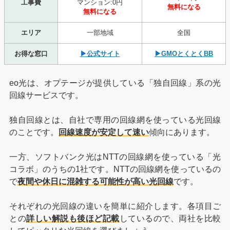
工事費
マンション:0円
無料になる
無料になる
エリア
一部地域
全国
お得な窓口
▶公式サイト
▶GMOとくとくBB
eo光は、オプテージが提供している「独自回線」系の光
回線サービスです。
独自回線とは、自社で専用の回線網を使っている光回線
のことです。
回線速度が安定して速い
傾向にあります。
一方、ソフトバンク光はNTTの回線網を使っている「光
コラボ」のうちの1社です。NTTの回線網を使っているの
で
夜間や休日に混雑する可能性が高い光回線
です。
それぞれの光回線の違いを簡単に紹介します。各項目ご
との
詳しい解説も後ほど記載
しているので、両社を比較