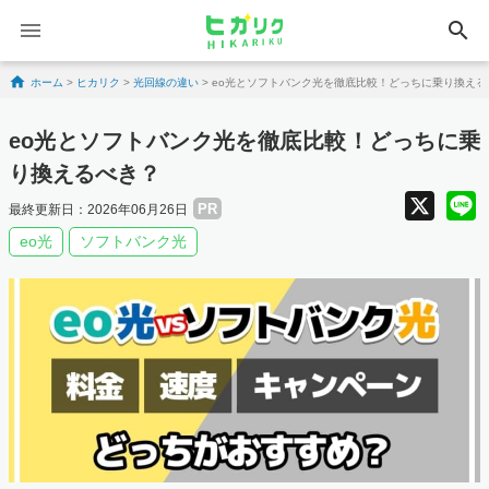
search
Skip to content
ホーム
>
ヒカリク
>
光回線の違い
>
eo光とソフトバンク光を徹底比較！どっちに乗り換える
eo光とソフトバンク光を徹底比較！どっちに乗
り換えるべき？
X
PR
最終更新日：2026年06月26日
eo光
ソフトバンク光