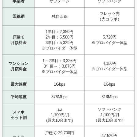
事業者
オプテージ
ソフトバンク
フレッツ光
回線網
独自回線
（光コラボ）
1年目：2,380円
戸建て
2年目：5,500円
5,720円
月額料金
3年目：5,329円
※プロバイダ一体型
※プロバイダ一体型
1～2年目：3,326円
マンション
4,180円
3年目～：3,876円
月額料金
※プロバイダ一体型
※プロバイダ一体型
最大速度
1Gbps
1Gbps
平均速度
376Mbps
318Mbps
au
ソフトバンク
スマホ
-1,100円/月
-1,100円/月
セット割
(最大10台まで)
（最大10台まで）
戸建て:29,700円
47,520円