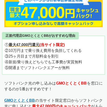
正規代理店GMOとくとくBBがおすすめな理由
①
最大47,000円還元
(当サイト限定)
②10万円まで乗り換え費用を負担してくれる
③25ヶ月目まで月額料金を割引
④新規/乗り換えどちらでも工事費が実質無料
⑤開通までソフトバンクエアーが無料
ソフトバンク光の申し込みは
GMOとくとくBB
を窓口に
するのが1番おすすめです！
GMOとくとくBB
の当サイト限定窓口からソフトバンク
光に申し込むと
最大47,000円のキャッシュバック
がもら