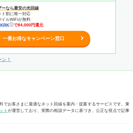
ザーなら最安の光回線
ット割に唯一対応
イルWiFiが無料
HKRK
で84,000円還元
一番お得なキャンペーン窓口
ーン！
料でお客さまに最適なネット回線を案内・提案するサービスです。東
ット
が運営しており、実際の相談データに基づき、公正な視点で記事