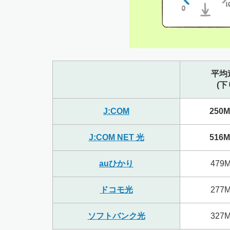
平均
(下
J:COM
250M
J:COM NET 光
516M
auひかり
479M
ドコモ光
277M
ソフトバンク光
327M