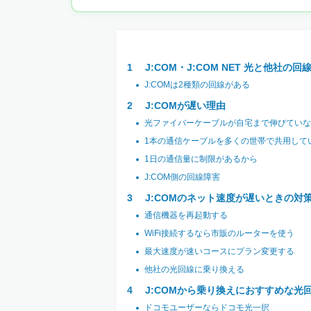
J:COM・J:COM NET 光と他社の
J:COMは2種類の回線がある
J:COMが遅い理由
光ファイバーケーブルが自宅まで伸びていな
1本の通信ケーブルを多くの世帯で共用して
1日の通信量に制限があるから
J:COM側の回線障害
J:COMのネット速度が遅いときの対
通信機器を再起動する
WiFi接続するなら市販のルーターを使う
最大速度が速いコースにプラン変更する
他社の光回線に乗り換える
J:COMから乗り換えにおすすめな光
ドコモユーザーならドコモ光一択