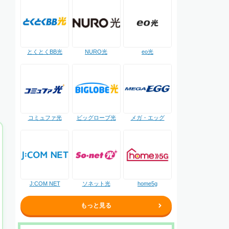
NURO光
とくとくBB光
eo光
コミュファ光
ビッグローブ光
メガ・エッグ
J:COM NET
ソネット光
home5g
もっと見る