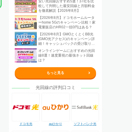
安い光回線おすすめ5選！37社を比
較して判明した最安回線と月額料金
を徹底解説【2026年8月】
【2026年8月】ドコモホームルータ
ーhome 5Gのキャンペーン比較！家
電量販店のHR02一括0円はある？
【2026年8月】GMOとくとくBB光
(GMO光アクセス)のキャンペーン詳
細！キャッシュバックの受け取り方
法も解説
オンラインゲームにおすすめの光回
線8選！速度重視の最強ネット回線
は？
もっと見る
光回線の評判口コミ
ドコモ光
auひかり
ソフトバンク光