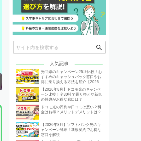
search
人気記事
光回線のキャンペーン25社比較！お
すすめのキャッシュバック窓口やお
得に乗り換える方法を紹介【2026年
8月】
【2026年8月】ドコモ光のキャンペ
ーン比較！全30社で乗り換えや新規
の特典がお得な窓口は？
ドコモ光の評判や口コミは悪い？料
金はお得？メリットデメリットは？
【2026年8月】ソフトバンク光のキ
ャンペーン詳細！新規契約でお得な
窓口を解説