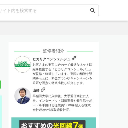
search
監修者紹介
ヒカリクコンシェルジュ
お客さまの要望に合わせて最適なネット回
線を提案する『ヒカリクコンシェルジュ』
が監修・執筆しています。実際の相談や疑
問をもとに、料金プランやキャンペーンを
Line
公正な視点で徹底比較し紹介します。
山崎
早稲田大学に入学後、大手通信商社に入
社。インターネット回線事業や新生活サポ
ートを手掛ける従業員1,000を超える株式
会社Wizの代表取締役社長。