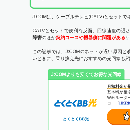
J:COMは、ケーブルテレビ(CATV)とセッ
CATVとセットで便利な反面、回線速度の遅
障害
のほか
契約コースや機器側に問題がある
ケ
この記事では、J:COMのネットが遅い原因
いときに、乗り換え先におすすめの光回線も紹
J:COMよりも安くてお得な光回線
月額料金が
基本料が相場
WiFiルー
コード
HKR
とくとくBB光