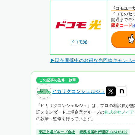
ドコモユー
ドコモのセ
開通までモバ
限定コード
ドコモ光
▶現在開催中のお得な光回線キャンペ
この記事の監修・執筆
ヒカリクコンシェルジュ
『ヒカリクコンシェルジュ』は、プロの相談員が無
証スタンダード上場企業グループの
株式会社ノイア
の執筆・監修を行っています。
東証上場グループ会社
総務省届出代理店: C2416122