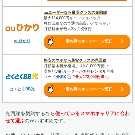
auユーザーなら最安クラスの光回線
最大114,000円キャッシュバック
独自回線なので通信品質がとても良い
月額料金が最大3ヶ月分割引
auひかり
一番お得なキャンペーン窓口
格安スマホなら最安クラスの光回線
月額基本料が相場より約1,000円安い
高性能WiFiルーターが無料レンタル可能
コード
HKRK
で
最大172,000円還元
とくとくBB光
一番お得なキャンペーン窓口
光回線を契約するなら
使っているスマホキャリアに合わ
せて選ぶ
のがおすすめです。