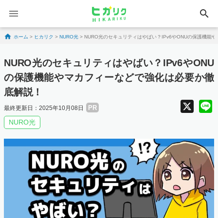
search
Skip to content
ホーム
>
ヒカリク
>
NURO光
>
NURO光のセキュリティはやばい？IPv6やONUの保護機
NURO光のセキュリティはやばい？IPv6やONU
の保護機能やマカフィーなどで強化は必要か徹
底解説！
X
PR
最終更新日：2025年10月08日
NURO光