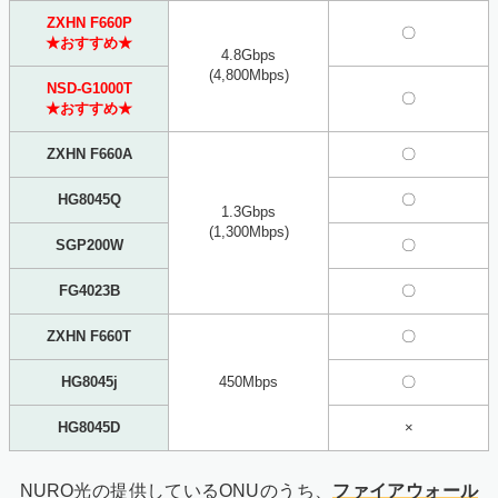
ZXHN F660P
〇
★おすすめ★
4.8Gbps
(4,800Mbps)
NSD-G1000T
〇
★おすすめ★
ZXHN F660A
〇
HG8045Q
〇
1.3Gbps
(1,300Mbps)
SGP200W
〇
FG4023B
〇
ZXHN F660T
〇
HG8045j
450Mbps
〇
HG8045D
×
NURO光の提供しているONUのうち、
ファイアウォール