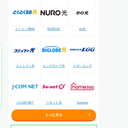
NURO光
とくとくBB光
eo光
コミュファ光
ビッグローブ光
メガ・エッグ
J:COM NET
ソネット光
home5g
もっと見る