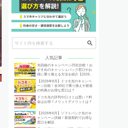
search
人気記事
光回線のキャンペーン25社比較！お
すすめのキャッシュバック窓口やお
得に乗り換える方法を紹介【2026年
8月】
【2026年8月】ドコモ光のキャンペ
ーン比較！全30社で乗り換えや新規
の特典がお得な窓口は？
ドコモ光の評判や口コミは悪い？料
金はお得？メリットデメリットは？
【2026年8月】ソフトバンク光のキ
ャンペーン詳細！新規契約でお得な
窓口を解説