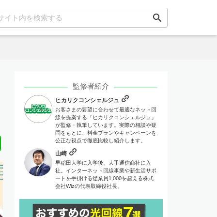
search
監修者紹介
ヒカリクコンシェルジュ
お客さまの要望に合わせて最適なネット回
線を提案する『ヒカリクコンシェルジュ』
が監修・執筆しています。実際の相談や疑
問をもとに、料金プランやキャンペーンを
Line
公正な視点で徹底比較し紹介します。
山崎
早稲田大学に入学後、大手通信商社に入
社。インターネット回線事業や新生活サポ
ートを手掛ける従業員1,000を超える株式
会社Wizの代表取締役社長。