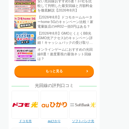
安い光回線おすすめ5選！37社を比
較して判明した最安回線と月額料金
を徹底解説【2026年8月】
【2026年8月】ドコモホームルータ
ーhome 5Gのキャンペーン比較！家
電量販店のHR02一括0円はある？
【2026年8月】GMOとくとくBB光
(GMO光アクセス)のキャンペーン詳
細！キャッシュバックの受け取り方
法も解説
オンラインゲームにおすすめの光回
線8選！速度重視の最強ネット回線
は？
もっと見る
光回線の評判口コミ
ドコモ光
auひかり
ソフトバンク光