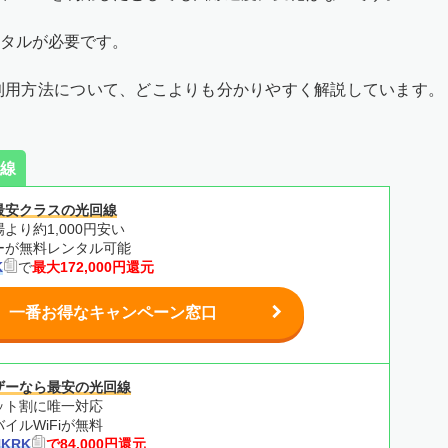
ンタルが必要です。
や利用方法について、どこよりも分かりやすく解説しています。
線
最安クラスの光回線
より約1,000円安い
ターが無料レンタル可能
K
で
最大172,000円還元
一番お得なキャンペーン窓口
ザーなら最安の光回線
ット割に唯一対応
イルWiFiが無料
HKRK
で84,000円還元