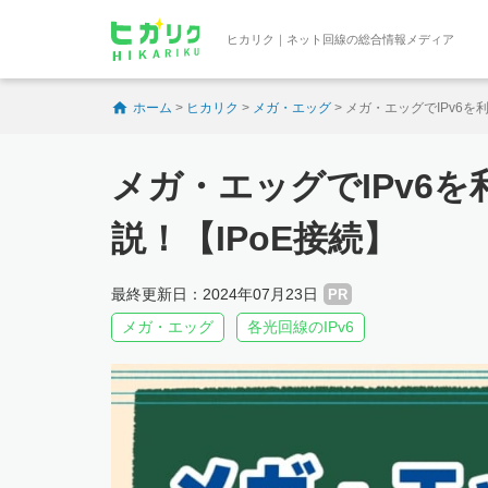
ヒカリク｜ネット回線の総合情報メディア
ホーム
>
ヒカリク
>
メガ・エッグ
>
メガ・エッグでIPv6を
メガ・エッグでIPv6
説！【IPoE接続】
最終更新日：2024年07月23日
PR
メガ・エッグ
各光回線のIPv6