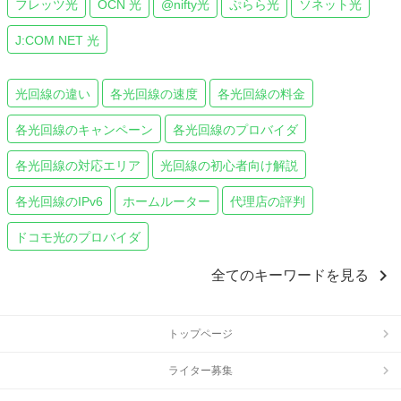
フレッツ光
OCN 光
@nifty光
ぷらら光
ソネット光
J:COM NET 光
光回線の違い
各光回線の速度
各光回線の料金
各光回線のキャンペーン
各光回線のプロバイダ
各光回線の対応エリア
光回線の初心者向け解説
各光回線のIPv6
ホームルーター
代理店の評判
ドコモ光のプロバイダ
chevron_right
全てのキーワードを見る
トップページ
ライター募集