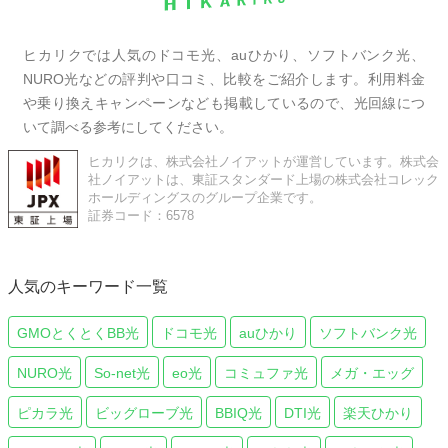
ヒカリクでは人気のドコモ光、auひかり、ソフトバンク光、
NURO光などの評判や口コミ、比較をご紹介します。利用料金
や乗り換えキャンペーンなども掲載しているので、光回線につ
いて調べる参考にしてください。
ヒカリクは、株式会社ノイアットが運営しています。株式会
社ノイアットは、東証スタンダード上場の株式会社コレック
ホールディングスのグループ企業です。
証券コード：6578
人気のキーワード一覧
GMOとくとくBB光
ドコモ光
auひかり
ソフトバンク光
NURO光
So-net光
eo光
コミュファ光
メガ・エッグ
ピカラ光
ビッグローブ光
BBIQ光
DTI光
楽天ひかり