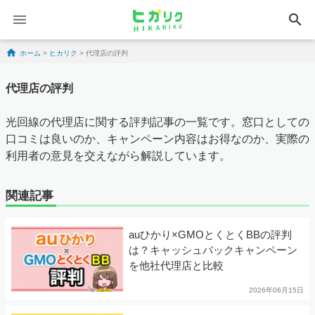
search
Skip to content
ホーム
>
ヒカリク
>
代理店の評判
代理店の評判
光回線の代理店に関する評判記事の一覧です。窓口としての
口コミは良いのか、キャンペーン内容はお得なのか、実際の
利用者の意見を交えながら解説しています。
関連記事
auひかり×GMOとくとくBBの評判
は？キャッシュバックキャンペーン
を他社代理店と比較
2026年06月15日