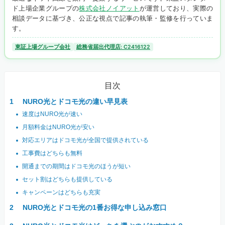
ド上場企業グループの
株式会社ノイアット
が運営しており、実際の
相談データに基づき、公正な視点で記事の執筆・監修を行っていま
す。
東証上場グループ会社
総務省届出代理店: C2416122
目次
NURO光とドコモ光の違い早見表
速度はNURO光が速い
月額料金はNURO光が安い
対応エリアはドコモ光が全国で提供されている
工事費はどちらも無料
開通までの期間はドコモ光のほうが短い
セット割はどちらも提供している
キャンペーンはどちらも充実
NURO光とドコモ光の1番お得な申し込み窓口