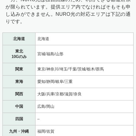
が限られています。提供エリア内でなければそもそも申
し込みができません。NURO光の対応エリアは下記の通
りです。
北海道
北海道
東北
宮城/福島/山形
10Gのみ
関東
東京/神奈川/埼玉/千葉/茨城/栃木/群馬
東海
愛知/静岡/岐阜/三重
関西
大阪/兵庫/京都/滋賀/奈良
中国
広島/岡山
四国
–
九州・沖縄
福岡/佐賀