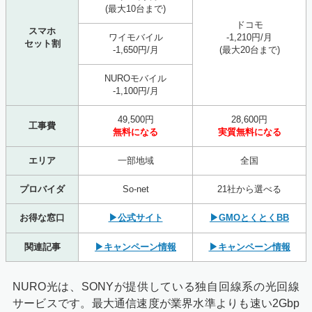
(最大10台まで)
ドコモ
スマホ
ワイモバイル
-1,210円/月
セット割
-1,650円/月
(最大20台まで)
NUROモバイル
-1,100円/月
49,500円
28,600円
工事費
無料になる
実質無料になる
エリア
一部地域
全国
プロバイダ
So-net
21社から選べる
お得な窓口
▶公式サイト
▶GMOとくとくBB
関連記事
▶キャンペーン情報
▶キャンペーン情報
NURO光は、SONYが提供している独自回線系の光回線
サービスです。最大通信速度が業界水準よりも速い2Gbp