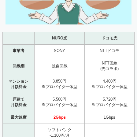
NURO光
ドコモ光
事業者
SONY
NTTドコモ
NTT回線
回線網
独自回線
(光コラボ)
マンション
3,850円
4,400円
月額料金
※プロバイダ一体型
※プロバイダ一体型
戸建て
5,500円
5,720円
月額料金
※プロバイダ一体型
※プロバイダ一体型
最大速度
2Gbps
1Gbps
ソフトバンク
-1,100円/月