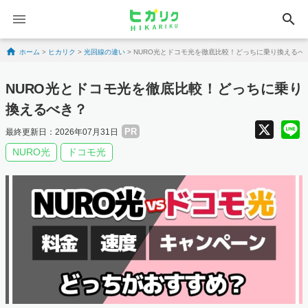
search
Skip to content
ホーム
>
ヒカリク
>
光回線の違い
>
NURO光とドコモ光を徹底比較！どっちに乗り換えるべ
NURO光とドコモ光を徹底比較！どっちに乗り
換えるべき？
X
PR
最終更新日：2026年07月31日
NURO光
ドコモ光