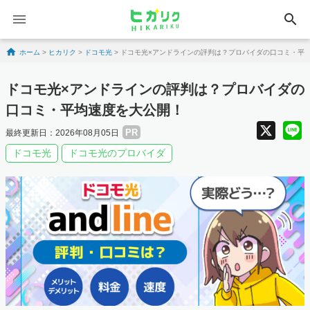
search
Skip to content
ホーム
>
ヒカリク
>
ドコモ光
>
ドコモ光×アンドラインの評判は？プロバイダの口コミ・平
ドコモ光×アンドラインの評判は？プロバイダの
口コミ・平均速度を大公開！
X
PR
最終更新日：2026年08月05日
ドコモ光
ドコモ光のプロバイダ