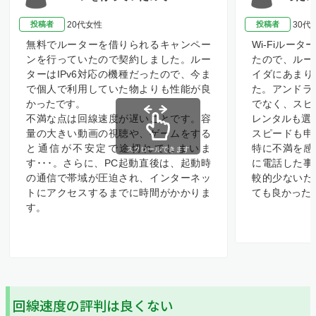
投稿者
20代女性
投稿者
30代
無料でルーターを借りられるキャンペー
Wi-Fiルー
ンを行っていたので契約しました。ルー
たので、ルー
ターはIPv6対応の機種だったので、今ま
イダにあまり
で個人で利用していた物よりも性能が良
た。アンドライ
かったです。
でなく、スピ
不満な点は回線速度が遅いことです。容
レンタルも選
量の大きい動画の視聴や、ゲームをする
スピードも申
と通信が不安定で途切れてしまいま
特に不満を感
スクロールできます
す･･･。さらに、PC起動直後は、起動時
に電話した事
の通信で帯域が圧迫され、インターネッ
較的少ないた
トにアクセスするまでに時間がかかりま
ても良かった
す。
回線速度の評判は良くない