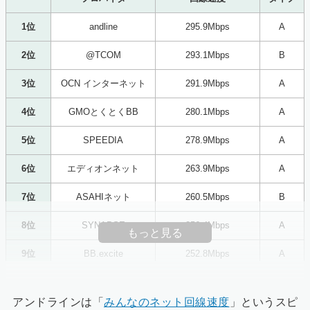
1位
andline
295.9Mbps
A
2位
@TCOM
293.1Mbps
B
3位
OCN インターネット
291.9Mbps
A
4位
GMOとくとくBB
280.1Mbps
A
5位
SPEEDIA
278.9Mbps
A
6位
エディオンネット
263.9Mbps
A
7位
ASAHIネット
260.5Mbps
B
8位
SYNAPSE
256.4Mbps
A
もっと見る
9位
BB.excite
252.8Mbps
A
10位
＠nifty
235.4Mbps
A
アンドラインは「
みんなのネット回線速度
」というスピ