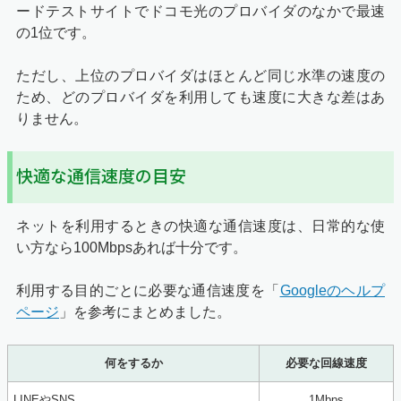
11位
BIGLOBE
232.2Mbps
A
ードテストサイトでドコモ光のプロバイダのなかで最速
の1位です。
12位
タイガースネット
215.2Mbps
A
13位
DTI
209.8Mbps
A
ただし、上位のプロバイダはほとんど同じ水準の速度の
ため、どのプロバイダを利用しても速度に大きな差はあ
楽天
りません。
14位
193.5Mbps
A
ブロードバンド
15位
hi-ho
100.3Mbps
B
快適な通信速度の目安
ネットを利用するときの快適な通信速度は、日常的な使
い方なら100Mbpsあれば十分です。
利用する目的ごとに必要な通信速度を「
Googleのヘルプ
ページ
」を参考にまとめました。
何をするか
必要な回線速度
LINEやSNS
1Mbps