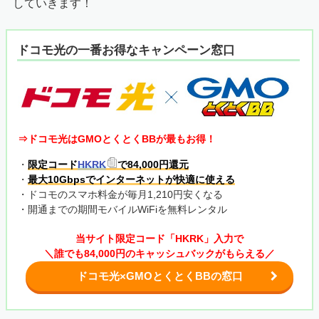
していきます！
ドコモ光の一番お得なキャンペーン窓口
⇒ドコモ光はGMOとくとくBBが最もお得！
・
限定コード
HKRK
で84,000円還元
・
最大10Gbpsでインターネットが快適に使える
・ドコモのスマホ料金が毎月1,210円安くなる
・開通までの期間モバイルWiFiを無料レンタル
当サイト限定コード「HKRK」入力で
＼誰でも84,000円のキャッシュバックがもらえる／
ドコモ光×GMOとくとくBBの窓口