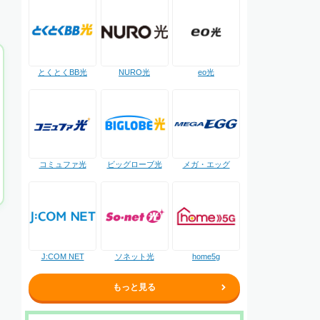
NURO光
とくとくBB光
eo光
コミュファ光
ビッグローブ光
メガ・エッグ
J:COM NET
ソネット光
home5g
もっと見る