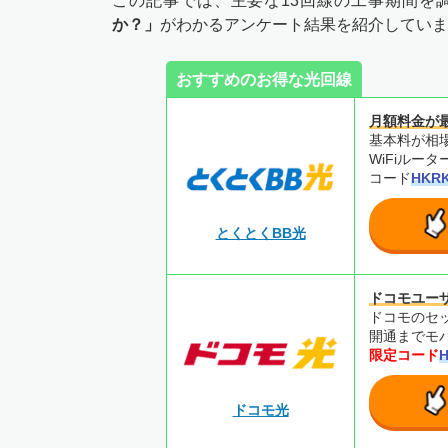
この記事では、主要な13回線の工事期間を
か？」
がわかるアンケート結果を紹介していま
おすすめのお得な光回線
月額料金が
基本料が相場
WiFiルー
コード
HKR
とくとくBB光
ドコモユー
ドコモのセ
開通までモバ
限定コード
ドコモ光