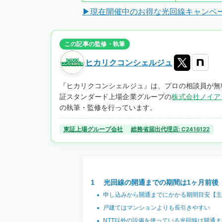
▶現在開催中のお得な光回線キャンペ
この記事の監修・執筆
ヒカリクコンシェルジュ
『ヒカリクコンシェルジュ』は、プロの相談員が無
証スタンダード上場企業グループの
株式会社ノイア
の執筆・監修を行っています。
東証上場グループ会社
総務省届出代理店: C2416122
光回線の開通までの期間は1ヶ月前後
申し込みから開通までにかかる期間目安【主
戸建てはマンションよりも長引きやすい
NTT以外の設備を使っている光回線は開通