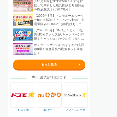
安い光回線おすすめ5選！37社を比
較して判明した最安回線と月額料金
を徹底解説【2026年8月】
【2026年8月】ドコモホームルータ
ーhome 5Gのキャンペーン比較！家
電量販店のHR02一括0円はある？
【2026年8月】GMOとくとくBB光
(GMO光アクセス)のキャンペーン詳
細！キャッシュバックの受け取り方
法も解説
オンラインゲームにおすすめの光回
線8選！速度重視の最強ネット回線
は？
もっと見る
光回線の評判口コミ
ドコモ光
auひかり
ソフトバンク光