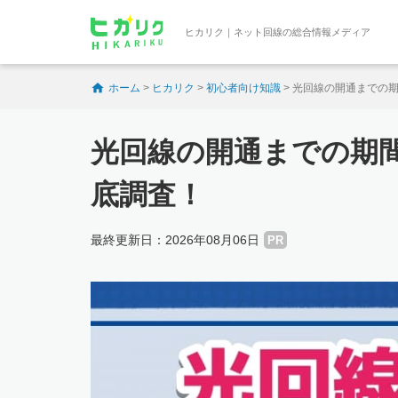
ヒカリク｜ネット回線の総合情報メディア
ホーム
>
ヒカリク
>
初心者向け知識
>
光回線の開通までの期
光回線の開通までの期間
底調査！
最終更新日：2026年08月06日
PR