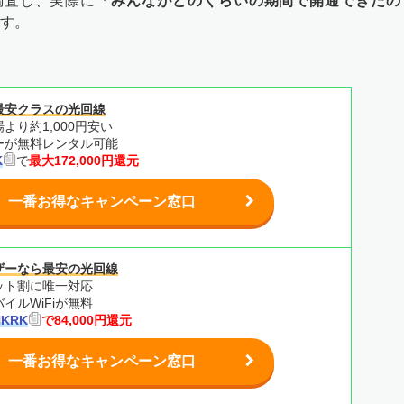
調査し、実際に
「みんながどのくらいの期間で開通できたの
す。
最安クラスの光回線
より約1,000円安い
ターが無料レンタル可能
K
で
最大172,000円還元
一番お得なキャンペーン窓口
ザーなら最安の光回線
ット割に唯一対応
イルWiFiが無料
HKRK
で84,000円還元
一番お得なキャンペーン窓口