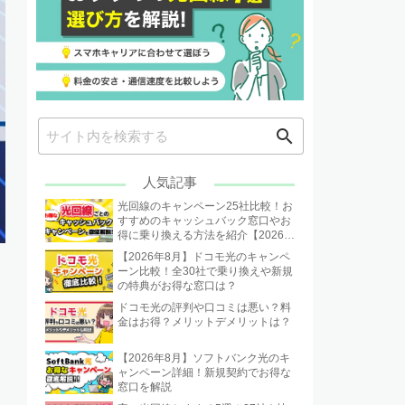
search
人気記事
光回線のキャンペーン25社比較！お
すすめのキャッシュバック窓口やお
得に乗り換える方法を紹介【2026年
8月】
【2026年8月】ドコモ光のキャンペ
ーン比較！全30社で乗り換えや新規
の特典がお得な窓口は？
ドコモ光の評判や口コミは悪い？料
金はお得？メリットデメリットは？
【2026年8月】ソフトバンク光のキ
ャンペーン詳細！新規契約でお得な
窓口を解説