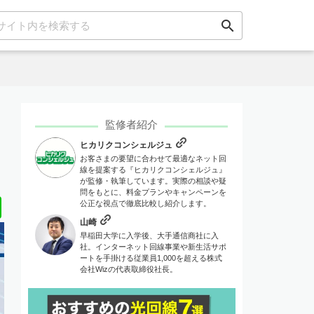
search
監修者紹介
ヒカリクコンシェルジュ
お客さまの要望に合わせて最適なネット回
線を提案する『ヒカリクコンシェルジュ』
が監修・執筆しています。実際の相談や疑
問をもとに、料金プランやキャンペーンを
Line
公正な視点で徹底比較し紹介します。
山崎
早稲田大学に入学後、大手通信商社に入
社。インターネット回線事業や新生活サポ
ートを手掛ける従業員1,000を超える株式
会社Wizの代表取締役社長。