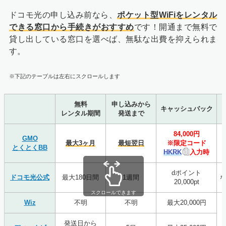
ドコモ光の申し込み前なら、
ポケット型WiFiをレンタル
でき
る窓口から手続きがおすすめ
です！開通まで無料で
貸し出している窓口を選べば、無駄な出費を抑えられま
す。
※下記のテーブルは左右にスクロールします
無料
申し込みから
キャッシュバック
レンタル期間
発送まで
84,000円
・
GMO
最大3ヶ月
最短翌日
※限定コード
とくとくBB
HKRK
入力時
dポイント
ドコモ光公式
最大180日間
1週間
20,000pt
スクロールできます
Wiz
不明
不明
最大20,000円
・
発送日から