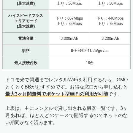
(最大速度)
上り：30Mbps
上り：30Mbps
ハイスピードプラス
下り：867Mbps
下り：440Mbps
エリアモード
上り：75Mbps
上り：75Mbps
(最大速度)
電池容量
3,000mAh
3,200mAh
規格
IEEE802.11a/b/g/n/ac
最大接続台数
16台
ドコモ光で開通までレンタルWiFiを利用するなら、GMO
とくとくBBがおすすめです。お得な窓口から申し込むと
最大3ヶ月間無料でポケット型WiFiの利用が可能
です。
上表は、主にレンタルで貸し出される機器一覧です。3ヶ
月あれば、ほとんどのケースで開通するのでネットのな
い期間がなく済みます。