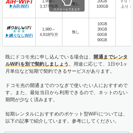
1,958～
20GB
下り：1
無し
▶AiR-WiFi
3,377円/月
100GB
上り：5
スクロールできます
10GB
1,980～
30GB
無し
4,818円/月
60GB
▶縛りなしWiFi
90GB
既にドコモ光に申し込んでいる場合は、
開通までレンタ
ルWiFiを別で契約しましょう
。用途に応じて、1日や1ヶ
月単位など短期で契約できるサービスがあります。
ドコモ光の開通までのつなぎで使いたい人におすすめで
す。また、最短当日から利用できるので、ネットのない
期間が少なく済みます。
短期レンタルにおすすめのポケット型WiFiについては、
以下の記事で紹介しています。参考にしてください。