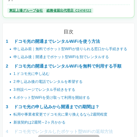
東証上場グループ会社
総務省届出代理店: C2416122
目次
ドコモ光の開通までレンタルWiFiを使う方法
申し込み前｜無料でポケット型WiFiが借りられる窓口から手続きする
申し込み後｜開通までポケット型WiFiを別でレンタルする
ドコモ光の開通までレンタルWiFiを無料で利用する手順
1.ドコモ光に申し込む
2.申し込み後の電話でレンタルを希望する
3.特設ページでレンタル手続きをする
4.ポケット型WiFiを受け取って利用を開始する
ドコモ光の申し込みから開通までの期間は？
転用や事業者変更でドコモ光に乗り換えるなら2週間程度
新規契約は2週間～2ヶ月かかる
ドコモ光でレンタルしたポケット型WiFiの返却方法