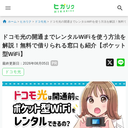
search
Skip to content
ホーム
>
ヒカリク
>
ドコモ光
>
ドコモ光の開通までレンタルWiFiを使う方法を解説！無料で
ドコモ光の開通までレンタルWiFiを使う方法を
解説！無料で借りられる窓口も紹介【ポケット
型WiFi】
X
PR
最終更新日：2026年08月05日
ドコモ光