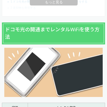
1.ドコモ光が開通した後はレンタルWiFiの解約手続きをする
もっと見る
2.返却物を発送する
ドコモ光の開通までレンタルWiFiを使う方
法