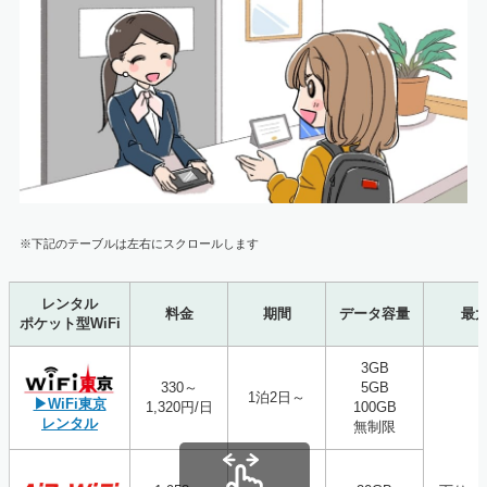
※下記のテーブルは左右にスクロールします
レンタル
料金
期間
データ容量
最
ポケット型WiFi
3GB
330～
5GB
1泊2日～
▶WiFi東京
1,320円/日
100GB
レンタル
無制限