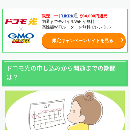
限定コード
HKRK
で84,000円還元
開通までモバイルWiFiが無料
高性能WiFiルーターを無料でレンタル
限定キャンペーンサイトを見る
ドコモ光の申し込みから開通までの期間
は？