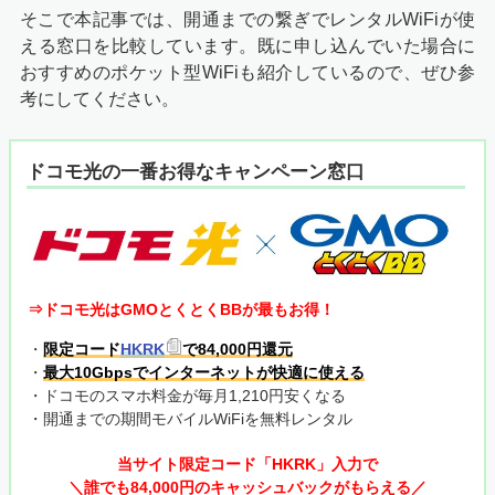
そこで本記事では、開通までの繋ぎでレンタルWiFiが使
える窓口を比較しています。既に申し込んでいた場合に
おすすめのポケット型WiFiも紹介しているので、ぜひ参
考にしてください。
ドコモ光の一番お得なキャンペーン窓口
⇒ドコモ光はGMOとくとくBBが最もお得！
・
限定コード
HKRK
で84,000円還元
・
最大10Gbpsでインターネットが快適に使える
・ドコモのスマホ料金が毎月1,210円安くなる
・開通までの期間モバイルWiFiを無料レンタル
当サイト限定コード「HKRK」入力で
＼誰でも84,000円のキャッシュバックがもらえる／