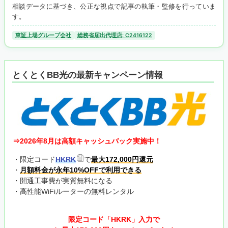
相談データに基づき、公正な視点で記事の執筆・監修を行っていま
す。
東証上場グループ会社
総務省届出代理店: C2416122
とくとくBB光の最新キャンペーン情報
⇒2026年8月は高額キャッシュバック実施中！
・限定コード
HKRK
で
最大172,000円還元
・
月額料金が永年10%OFFで利用できる
・開通工事費が実質無料になる
・高性能WiFiルーターの無料レンタル
限定コード「HKRK」入力で