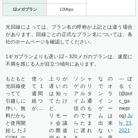
12メガプラン
12Mbps
光回線によっては、プラン名の呼称が上記とは違う場合
があります。回線ごとの正式なプラン名については、各
社のホームページを確認してください。
1ギガプランよりも遅い12～320メガのプランは、速度に
不満を感じる人が目立つ傾向にあります。
もともと
使っ
上りが
ソシャ
なの
— ぽ
光回線使
て1
遅いの
ゲのリ
でオ
るく
ってて
週間
は知っ
アルタ
ンラ
(@pol
引越しに
経つ
てたけ
イム通
イン
c_ga
伴い、無
が….
ど、
信のも
ゲー
mepr
料だから
リモー
のです
ムは
og)
Ju
と使用開
ト会議
らたま
出来
ly 23,
始したJ
の際途
に遅れ
ない
2021
COMの
切れる
る。
と思