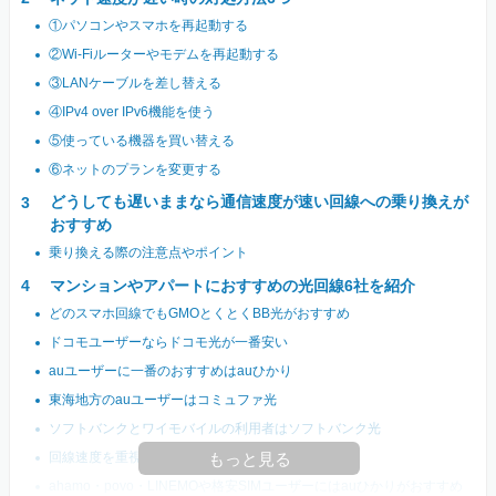
①パソコンやスマホを再起動する
②Wi-Fiルーターやモデムを再起動する
③LANケーブルを差し替える
④IPv4 over IPv6機能を使う
⑤使っている機器を買い替える
⑥ネットのプランを変更する
どうしても遅いままなら通信速度が速い回線への乗り換えが
おすすめ
乗り換える際の注意点やポイント
マンションやアパートにおすすめの光回線6社を紹介
どのスマホ回線でもGMOとくとくBB光がおすすめ
ドコモユーザーならドコモ光が一番安い
auユーザーに一番のおすすめはauひかり
東海地方のauユーザーはコミュファ光
ソフトバンクとワイモバイルの利用者はソフトバンク光
回線速度を重視する人はNURO光が最適
もっと見る
ahamo・povo・LINEMOや格安SIMユーザーにはauひかりがおすすめ