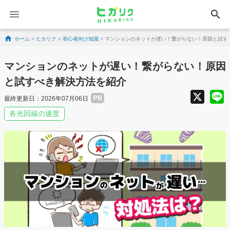
search
Skip to content
ホーム
>
ヒカリク
>
初心者向け知識
>
マンションのネットが遅い！繋がらない！原因と試す
マンションのネットが遅い！繋がらない！原因
と試すべき解決方法を紹介
X
PR
最終更新日：2026年07月06日
各光回線の速度