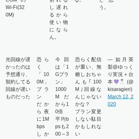
Wi-Fi(32
し遅れ
う。
0M)
るから
使い物
になら
ん。
光回線が遅
恐ら
今回
恐らく配信
— 如月英
かったのは
く
は「1
が重い、無
梨@ゆっく
予想通り、
「10
Gプラ
糖しおちゃ
り実況＋台
契約してる
0M」
ン」
んも｢100
本
(@
回線が遅い
プラ
1000
M｣回線な
kisaragieri)
ものだった
ン
Mだ
んじゃない
March 12, 2
だか
から1
かな？
020
ら夜
0倍
プラン変更
に1M
平均b
しない駄目
bps
psも2
かもしれな
しか
00～3
い