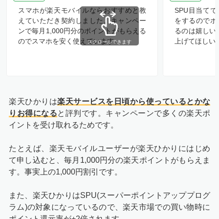
スマホが楽天モバイルならおすすめと教
SPU目当て
えていただき契約しました。キャンペー
をするのでポ
ンで毎月1,000円分のポイントがもらえる
るのは嬉しい
のでスマホを安く使えています。
上げてほしい
スクロールできます
楽天ひかりは
楽天サービスを日頃から使っているとかな
りお得になる
と評判です。キャンペーンで多くの楽天ポ
イントを受け取れるためです。
たとえば、楽天モバイルユーザーが楽天ひかりにはじめ
て申し込むと、毎月1,000円分の楽天ポイントがもらえま
す。事実上の1,000円割引です。
また、楽天ひかりはSPU(スーパーポイントアッププログ
ラム)の対象になっているので、楽天市場での買い物時に
ポイント還元率が+2倍されます。