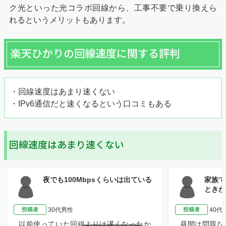
ク光といった光コラボ回線から、工事不要で乗り換えら
れるというメリットもあります。
楽天ひかりの回線速度に関する評判
・回線速度はあまり速くない
・IPv6通信だと速くなるという口コミもある
回線速度はあまり速くない
夜でも100Mbpsくらいは出ている
家族で
ときが
投稿者
30代男性
投稿者
40代
以前使っていた回線よりは遅くなったか
昼間は問題な