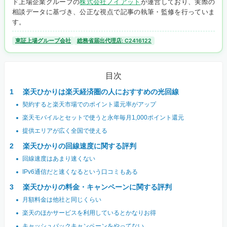
ド上場企業グループの
株式会社ノイアット
が運営しており、実際の
相談データに基づき、公正な視点で記事の執筆・監修を行っていま
す。
東証上場グループ会社
総務省届出代理店: C2416122
目次
楽天ひかりは楽天経済圏の人におすすめの光回線
契約すると楽天市場でのポイント還元率がアップ
楽天モバイルとセットで使うと永年毎月1,000ポイント還元
提供エリアが広く全国で使える
楽天ひかりの回線速度に関する評判
回線速度はあまり速くない
IPv6通信だと速くなるという口コミもある
楽天ひかりの料金・キャンペーンに関する評判
月額料金は他社と同じくらい
楽天のほかサービスを利用しているとかなりお得
キャッシュバックキャンペーンをやってない