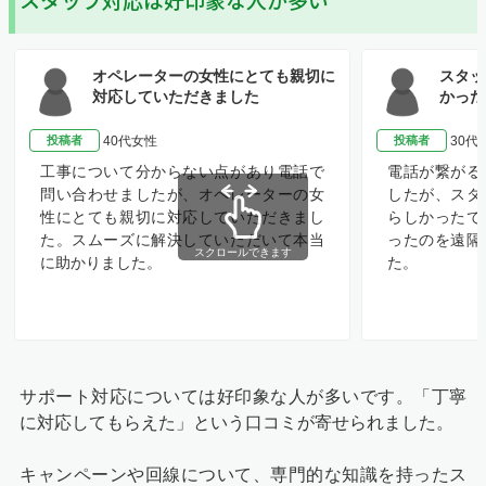
スタッフ対応は好印象な人が多い
オペレーターの女性にとても親切に
スタッ
対応していただきました
かった
投稿者
40代女性
投稿者
30代
工事について分からない点があり電話で
電話が繋がる
問い合わせましたが、オペレーターの女
したが、スタ
性にとても親切に対応していただきまし
らしかったで
た。スムーズに解決していただいて本当
ったのを遠隔
スクロールできます
に助かりました。
た。
サポート対応については好印象な人が多いです。「丁寧
に対応してもらえた」という口コミが寄せられました。
キャンペーンや回線について、専門的な知識を持ったス