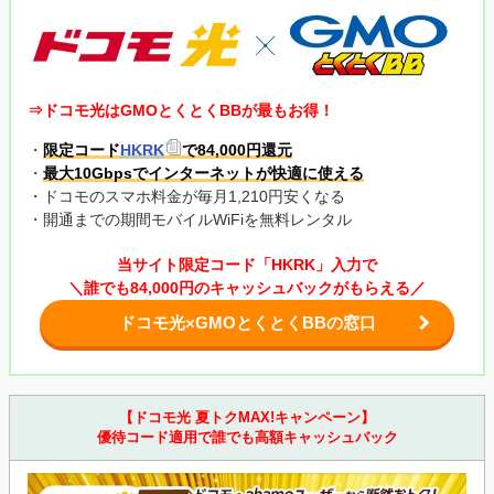
⇒ドコモ光はGMOとくとくBBが最もお得！
・
限定コード
HKRK
で84,000円還元
・
最大10Gbpsでインターネットが快適に使える
・ドコモのスマホ料金が毎月1,210円安くなる
・開通までの期間モバイルWiFiを無料レンタル
当サイト限定コード「HKRK」入力で
＼誰でも84,000円のキャッシュバックがもらえる／
ドコモ光×GMOとくとくBBの窓口
【ドコモ光 夏トクMAX!キャンペーン】
優待コード適用で誰でも高額キャッシュバック