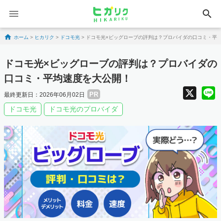
search
Skip to content
ホーム
>
ヒカリク
>
ドコモ光
>
ドコモ光×ビッグローブの評判は？プロバイダの口コミ・平
ドコモ光×ビッグローブの評判は？プロバイダの
口コミ・平均速度を大公開！
X
PR
最終更新日：2026年06月02日
ドコモ光
ドコモ光のプロバイダ