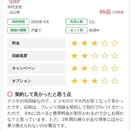
30代女性
65点
山口県
/ 100点
契約時期
2020年 4月
利用人数
2人
建物の種類
戸建て
セット割
利用中
料金
回線速度
キャンペーン
オプション
契約して良かったと思う点
ドコモの光回線なので、ドコモのスマホ代が安くなって良かっ
たです。以前は、フレッツ回線を契約して別のプロバイダだっ
たので、それに比べると携帯料金が割引かれるので少しお得か
な？と思っています。ただ、2年間の縛りがあり簡単にほかに
乗り換えられないのが難点です。