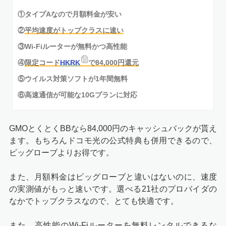
①タイプAなので月額料金が安い
②
平均速度がトップクラスに速い
③
Wi-Fiルーターが無料かつ高性能
④
限定コード
HKRK
で84,000円還元
⑤ウイルス対策ソフトが1年間無料
⑥高速通信が可能な10Gプランに対応
GMOとくとくBBなら84,000円のキャッシュバックが貰え
ます。もちろんドコモ光の公式特典も併用できるので、
ビッグローブよりお得です。
また、月額料金はビッグローブと違いはないのに、速度
の実測値がもっと速いです。選べる21社のプロバイダの
なかでトップクラスなので、とても快適です。
また、高性能のWi-Fiルーターを無料レンタルできるな