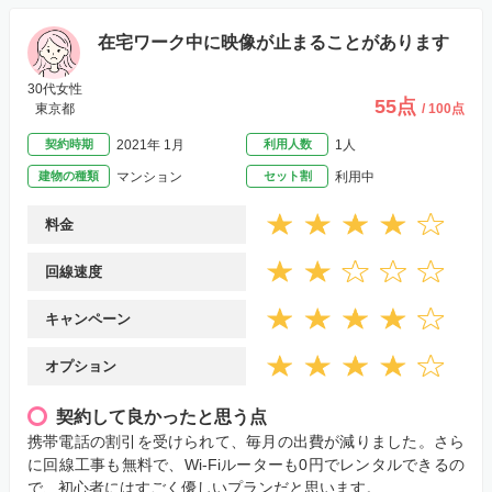
在宅ワーク中に映像が止まることがあります
30代女性
55点
東京都
/ 100点
契約時期
2021年 1月
利用人数
1人
建物の種類
マンション
セット割
利用中
料金
回線速度
キャンペーン
オプション
契約して良かったと思う点
携帯電話の割引を受けられて、毎月の出費が減りました。さら
に回線工事も無料で、Wi-Fiルーターも0円でレンタルできるの
で、初心者にはすごく優しいプランだと思います。