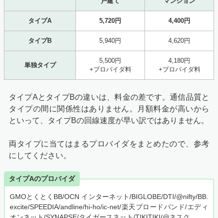
戸建て
マンション
タイプA
5,720円
4,400円
タイプB
5,940円
4,620円
5,500円
4,180円
単独タイプ
+プロバイダ料
+プロバイダ料
タイプAとタイプBの違いは、料金の差です。通信品質と
タイプの間に関係性はありません。月額料金が高いから
といって、タイプBの回線速度が早い訳ではありません。
両タイプに当てはまるプロバイダをまとめたので、参考
にしてください。
タイプAのプロバイダ
GMOとくとくBB/OCN インターネット/BIGLOBE/DTI/@nifty/BB.
excite/SPEEDIA/andline/hi-ho/ic-net/楽天ブロードバンド/エディ
オンネット/SYNAPSE/タイガースネット/TIKITIKI/@ネスク