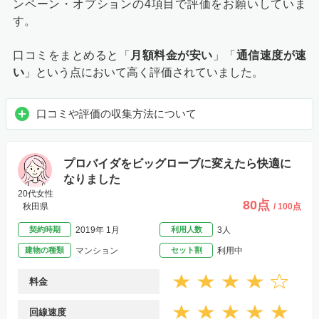
ンペーン・オプションの4項目で評価をお願いしていま
す。
口コミをまとめると「
月額料金が安い
」「
通信速度が速
い
」という点において高く評価されていました。
口コミや評価の収集方法について
プロバイダをビッグローブに変えたら快適に
なりました
20代女性
80点
秋田県
/ 100点
契約時期
2019年 1月
利用人数
3人
建物の種類
マンション
セット割
利用中
料金
回線速度