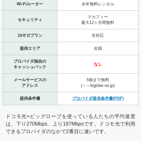
Wi-Fiルーター
永年無料レンタル
マカフィー
セキュリティ
最大12ヶ月間無料
10ギガプラン
非対応
提供エリア
全国
プロバイダ独自の
なし
キャッシュバック
メールサービスの
5個まで無料
アドレス
(～～biglobe.ne.jp)
提供条件書
プロバイダ提供条件書(PDF)
ドコモ光×ビッグローブを使っている人たちの平均速度
は、下り270Mbps、上り187Mbpsです。ドコモ光で利用
できるプロバイダのなかで2番目に速いです。