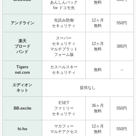
あんしんパック
無料
for ドコモ光
先読み防御
12ヶ月
アンドライン
550円
セキュリティ
無料
スーパー
楽天
セキュリティ
12ヶ月
ブロード
385円
マルチプラット
無料
バンド
フォーム版
Tigers
カスペルスキー
無料
–
net.com
セキュリティ
エディオン
提供なし
ネット
ESET
36ヶ月
BB.excite
ファミリー
550円
無料
セキュリティ
マカフィー
12ヶ月
hi-ho
550円
マルチアクセス
無料