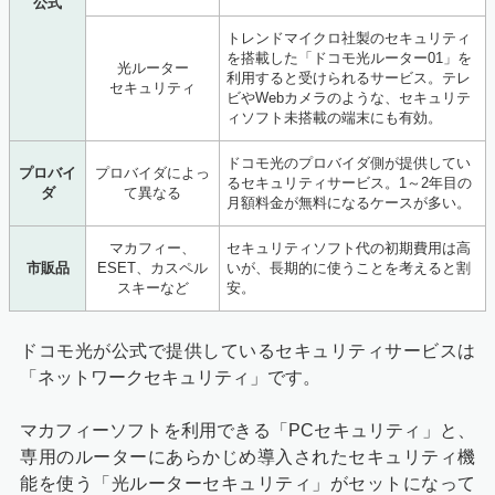
公式
トレンドマイクロ社製のセキュリティ
を搭載した「ドコモ光ルーター01」を
光ルーター
利用すると受けられるサービス。テレ
セキュリティ
ビやWebカメラのような、セキュリテ
ィソフト未搭載の端末にも有効。
ドコモ光のプロバイダ側が提供してい
プロバイ
プロバイダによっ
るセキュリティサービス。1～2年目の
ダ
て異なる
月額料金が無料になるケースが多い。
マカフィー、
セキュリティソフト代の初期費用は高
市販品
ESET、カスペル
いが、長期的に使うことを考えると割
スキーなど
安。
ドコモ光が公式で提供しているセキュリティサービスは
「ネットワークセキュリティ」です。
マカフィーソフトを利用できる「PCセキュリティ」と、
専用のルーターにあらかじめ導入されたセキュリティ機
能を使う「光ルーターセキュリティ」がセットになって