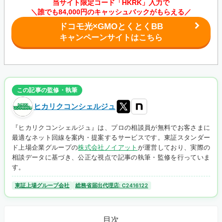
当サイト限定コード「HKRK」入力で
＼誰でも84,000円のキャッシュバックがもらえる／
ドコモ光×GMOとくとくBB
キャンペーンサイトはこちら
この記事の監修・執筆
ヒカリクコンシェルジュ
『ヒカリクコンシェルジュ』は、プロの相談員が無料でお客さまに
最適なネット回線を案内・提案するサービスです。東証スタンダー
ド上場企業グループの
株式会社ノイアット
が運営しており、実際の
相談データに基づき、公正な視点で記事の執筆・監修を行っていま
す。
東証上場グループ会社
総務省届出代理店: C2416122
目次