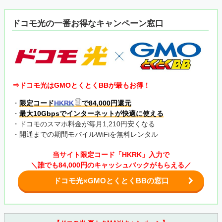
ドコモ光の一番お得なキャンペーン窓口
⇒ドコモ光はGMOとくとくBBが最もお得！
・
限定コード
HKRK
で84,000円還元
・
最大10Gbpsでインターネットが快適に使える
・ドコモのスマホ料金が毎月1,210円安くなる
・開通までの期間モバイルWiFiを無料レンタル
当サイト限定コード「HKRK」入力で
＼誰でも84,000円のキャッシュバックがもらえる／
ドコモ光×GMOとくとくBBの窓口