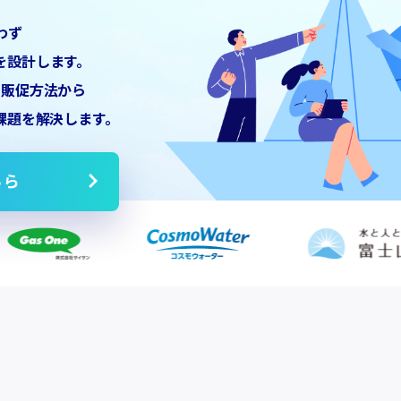
わず
を設計します。
の販促方法から
課題を解決します。
ちら