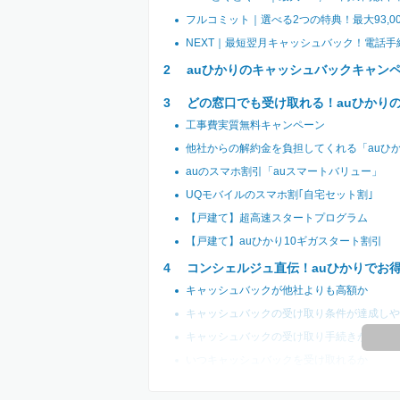
フルコミット｜選べる2つの特典！最大93,
NEXT｜最短翌月キャッシュバック！電話
auひかりのキャッシュバックキャン
どの窓口でも受け取れる！auひかり
工事費実質無料キャンペーン
他社からの解約金を負担してくれる「auひ
auのスマホ割引「auスマートバリュー」
UQモバイルのスマホ割｢自宅セット割｣
【戸建て】超高速スタートプログラム
【戸建て】auひかり10ギガスタート割引
コンシェルジュ直伝！auひかりでお
キャッシュバックが他社よりも高額か
キャッシュバックの受け取り条件が達成しや
キャッシュバックの受け取り手続きが簡単か
いつキャッシュバックを受け取れるか