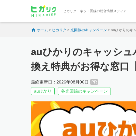
ヒカリク｜ネット回線の総合情報メディア
ホーム
>
ヒカリク
>
光回線のキャンペーン
>
auひかりのキ
auひかりのキャッシ
換え特典がお得な窓口【2
最終更新日：2026年08月06日
PR
auひかり
各光回線のキャンペーン