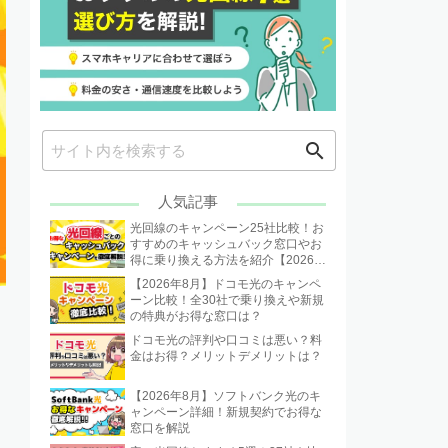
search
人気記事
光回線のキャンペーン25社比較！お
すすめのキャッシュバック窓口やお
得に乗り換える方法を紹介【2026年
8月】
【2026年8月】ドコモ光のキャンペ
ーン比較！全30社で乗り換えや新規
の特典がお得な窓口は？
ドコモ光の評判や口コミは悪い？料
金はお得？メリットデメリットは？
【2026年8月】ソフトバンク光のキ
ャンペーン詳細！新規契約でお得な
窓口を解説