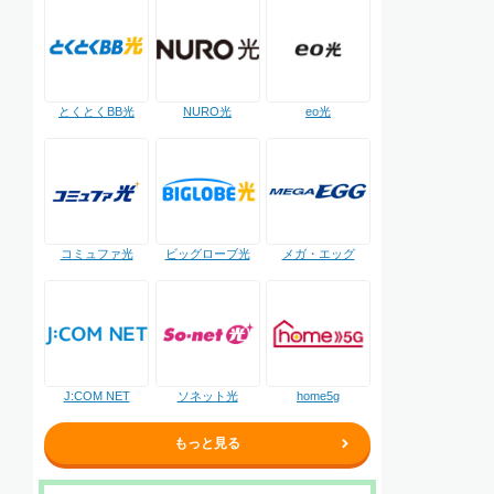
NURO光
とくとくBB光
eo光
コミュファ光
ビッグローブ光
メガ・エッグ
J:COM NET
ソネット光
home5g
もっと見る