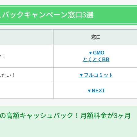
ュバックキャンペーン窓口3選
窓口
▼GMO
い！
とくとくBB
したい！
▼フルコミット
▼NEXT
00円の高額キャッシュバック！月額料金が3ヶ月