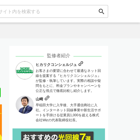
search
監修者紹介
ヒカリクコンシェルジュ
お客さまの要望に合わせて最適なネット回
線を提案する『ヒカリクコンシェルジュ』
が監修・執筆しています。実際の相談や疑
問をもとに、料金プランやキャンペーンを
Line
公正な視点で徹底比較し紹介します。
山崎
早稲田大学に入学後、大手通信商社に入
社。インターネット回線事業や新生活サポ
ートを手掛ける従業員1,000を超える株式
会社Wizの代表取締役社長。