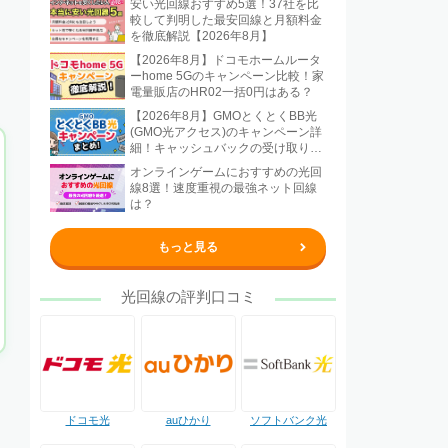
安い光回線おすすめ5選！37社を比
較して判明した最安回線と月額料金
を徹底解説【2026年8月】
【2026年8月】ドコモホームルータ
ーhome 5Gのキャンペーン比較！家
電量販店のHR02一括0円はある？
【2026年8月】GMOとくとくBB光
(GMO光アクセス)のキャンペーン詳
細！キャッシュバックの受け取り方
法も解説
オンラインゲームにおすすめの光回
線8選！速度重視の最強ネット回線
は？
もっと見る
光回線の評判口コミ
ドコモ光
auひかり
ソフトバンク光