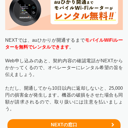
STEP2
電話による内容確認と工事日の調整
NEXTでは、auひかりが開通するまで
モバイルWiFiルー
ターを無料でレンタルできます
。
Web申し込みのあと、契約内容の確認電話がNEXTから
かかってくるので、オペレーターにレンタル希望の旨を
伝えましょう。
ただし、開通してから10日以内に返却しないと、25,000
円の損害金が発生します。機器の破損をさせた場合も同
額が請求されるので、取り扱いには注意を払いましょ
フルコミット
から申し込むと、後ほど電話がかかってきま
す。注意点として、電話は計2回かかってくるのを覚えて
う。
おきましょう。
NEXTの窓口
1回目の電話はフルコミット
からです。Webサイトで入力