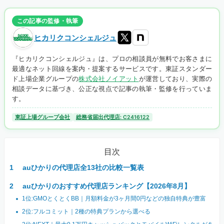
この記事の監修・執筆
ヒカリクコンシェルジュ
『ヒカリクコンシェルジュ』は、プロの相談員が無料でお客さまに
最適なネット回線を案内・提案するサービスです。東証スタンダー
ド上場企業グループの
株式会社ノイアット
が運営しており、実際の
相談データに基づき、公正な視点で記事の執筆・監修を行っていま
す。
東証上場グループ会社
総務省届出代理店: C2416122
目次
auひかりの代理店全13社の比較一覧表
auひかりのおすすめ代理店ランキング【2026年8月】
1位:GMOとくとくBB｜月額料金が3ヶ月間0円などの独自特典が豊富
2位:フルコミット｜2種の特典プランから選べる