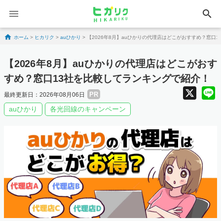
search
Skip to content
ホーム
>
ヒカリク
>
auひかり
>
【2026年8月】auひかりの代理店はどこがおすすめ？窓口
【2026年8月】auひかりの代理店はどこがおす
すめ？窓口13社を比較してランキングで紹介！
X
PR
最終更新日：2026年08月06日
auひかり
各光回線のキャンペーン