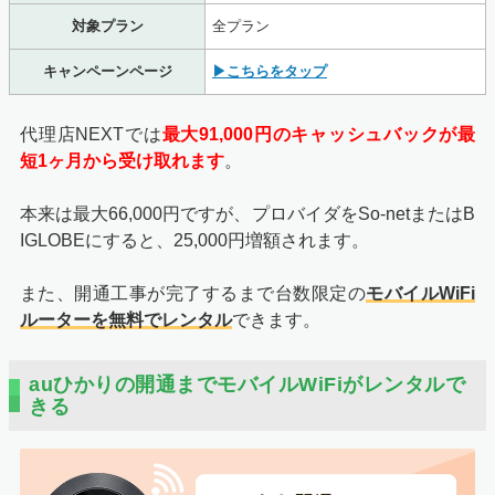
対象プラン
全プラン
キャンペーンページ
▶こちらをタップ
代理店NEXTでは
最大91,000円のキャッシュバックが最
短1ヶ月から受け取れます
。
本来は最大66,000円ですが、プロバイダをSo-netまたはB
IGLOBEにすると、25,000円増額されます。
また、開通工事が完了するまで台数限定の
モバイルWiFi
ルーターを無料でレンタル
できます。
申し込みに必要な情報を入力して、電話相談日程の希望を
提出しましょう。簡単な3STEPで申し込みフォームでの
auひかりの開通までモバイルWiFiがレンタルで
きる
手続きは終わります。
送信が済んだらWebでの手続きは完了です。後ほどフル
コミットから内容確認の電話がかかってきます。