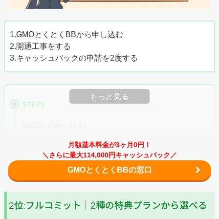
1.GMOとくとくBBから申し込む
2.開通工事をする
3.キャッシュバックの申請を2度する
もっと見る
STEP1
Webから申し込む
まずはGMOとくとくBBの「
Webサイト
」にアクセスしま
月額基本料金が3ヶ月0円！
しょう。サイトを開いたらページ下部の「お申込みはこち
＼さらに最大114,000円キャッシュバック／
ら」を押して、次に進みます。
GMOとくとくBBの窓口
2位:フルコミット｜2種の特典プランから選べる
「WEBお申し込みフォーム」に進んだら、申し込みに必
要な個人情報を入力します。全て入力ができたら同意事項