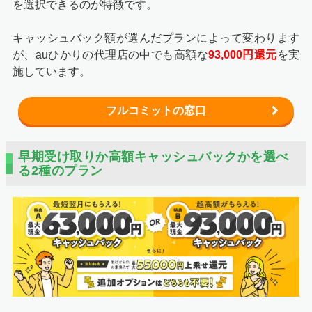
を選択できるのが特徴です。
GMOとくとくBB
から申し込むと、KDDIから後ほど電話
がかかってきます。内容は開通工事日を調整の電話です。
キャッシュバック額が選んだプランによって変わります
が、auひかりの代理店の中でも高額な
93,000円還元
を実
開通工事は立ち会いが必要なので、都合が良い日を伝えま
施しています。
しょう。工事日決定後に書類や機器がそれぞれ送られてき
ます。
フルコミットの窓口
開通工事が終わったら、周辺機器の設定をしてauひかり
の利用を開始します。
早期受け取りか高額キャッシュバックかを選べ
る2種のプラン
STEP3
キャッシュバックの申請をする
GMOとくとくBBのキャッシュバックは、1回目が11ヶ月
後、2回目が23ヶ月後と開通から時間をおいて申請する必
要があります。