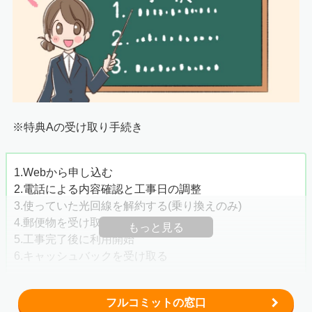
※特典Aの受け取り手続き
1.Webから申し込む
2.電話による内容確認と工事日の調整
3.使っていた光回線を解約する(乗り換えのみ)
4.郵便物を受け取る
もっと見る
5.工事完了後に利用開始
6.キャッシュバックを受け取る
フルコミットの窓口