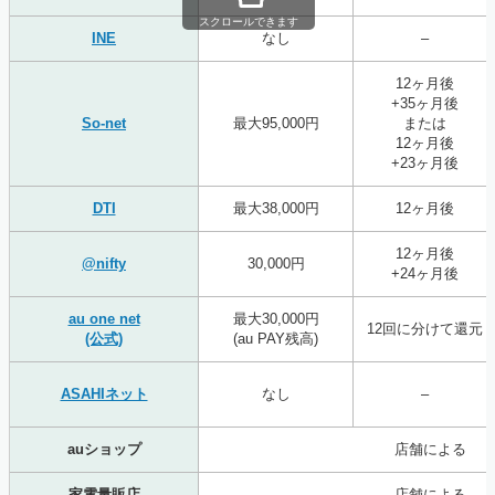
スクロールできます
INE
なし
–
12ヶ月後
+35ヶ月後
So-net
最大95,000円
または
12ヶ月後
+23ヶ月後
DTI
最大38,000円
12ヶ月後
12ヶ月後
@nifty
30,000円
+24ヶ月後
au one net
最大30,000円
12回に分けて還元
(公式)
(au PAY残高)
ASAHIネット
なし
–
auショップ
店舗による
家電量販店
店舗による