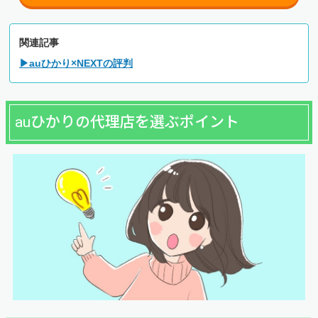
した必要事項の確認や料金プラン、キャンペーンの説明が
あります。
関連記事
また、この確認電話でフルコミットからのキャッシュバッ
▶auひかり×NEXTの評判
ク手続きも済ませます。オペレーターから希望の口座番号
を聞かれるので、口頭で伝えましょう。
auひかりの代理店を選ぶポイント
2回目の電話はKDDI
からです。2回目の電話では開通工事
日の調整をします。
開通工事は立ち会いが必要なので、都合が良い日を伝えま
しょう。
STEP3
使っていた光回線を解約する(乗換のみ)
他社の光回線を利用していてauひかりに乗り換える人
は、
工事日の日程が決まったタイミングで解約の連絡
を入