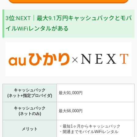
STEP1
3位:NEXT｜最大9.1万円キャッシュバックとモバ
Webから申し込む
まずはフルコミットの｢
Webサイト
｣にアクセスしましょ
イルWiFiレンタルがある
う。サイトを開いたらページ下部にある｢お申し込み相談｣
から手続きを始めます。
キャッシュバック
最大91,000円
(ネット+指定プロバイダ)
キャッシュバック
最大66,000円
(ネットのみ)
・最短1ヶ月からキャッシュバック
メリット
・開通までモバイルWiFiレンタル