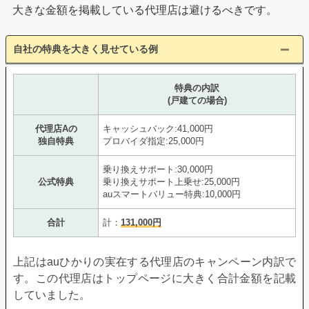
KDDIからの郵送物
大きな金額を掲載している代理店は避けるべきです。
・ご利用開始のご案内
・宅内機器(ホームゲートウェイ)
自社の特典を大きく見せている例
特典の内訳
フルコミットからの郵送物
(戸建ての場合)
・当社特典のご案内
代理店Aの
キャッシュバック:41,000円
・開通おたすけガイドブック
独自特典
プロバイダ指定:25,000円
・auひかりサービスご利用にあたって
・スタートサポート共通申請書
乗り換えサポート:30,000円
公式特典
乗り換えサポート上乗せ:25,000円
auスマートバリュー特典:10,000円
合計
計：
131,000円
STEP5
上記はauひかりの実在する代理店のキャンペーン内訳で
す。この代理店はトップページに大きく合計金額を記載
工事完了後に利用開始
していました。