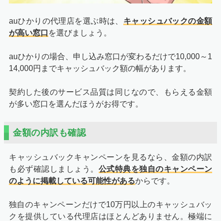
auひかりの代理店を選ぶ時は、
キャッシュバックの金額
が高い窓口
を選びましょう。
auひかりの場合、申し込み窓口が変わるだけで10,000～1
14,000円までキャッシュバック額の幅があります。
契約した後のサービス品質は同じなので、もらえる金額
申し込みから工事日までの間に、郵便物が届きます。フル
が多い窓口を選んだほうがお得です。
コミットとKDDIからそれぞれ届くので、忘れずに受け取
りましょう。
金額の内訳も確認
特にKDDIから届く宅内機器(ホームゲートウェイ)は、イ
ンターネットの接続に不可欠です。この機器がないとネッ
キャッシュバックキャンペーンを見るなら、金額の内訳
トが使えません。
も必ず確認しましょう。
公式特典を独自のキャンペーン
のように掲載している可能性がある
からです。
郵便物一覧
独自のキャンペーンだけで10万円以上のキャッシュバッ
クを提供している代理店はほとんどありません。極端に