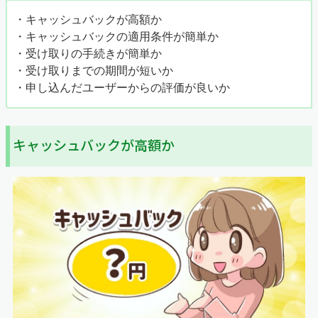
れましょう。
・キャッシュバックが高額か
・キャッシュバックの適用条件が簡単か
解約の連絡はauひかりの工事後でも大丈夫です。しか
・受け取りの手続きが簡単か
し、開通後に解約すると乗り換え前の光回線の月額料金を
・受け取りまでの期間が短いか
無駄に払う費用が発生する可能性が高いです。
・申し込んだユーザーからの評価が良いか
少しでも費用を抑えたい人は、工事日が決まった直後に連
絡しましょう。
キャッシュバックが高額か
フレッツ光から乗り換える人は、
別途で
プロバイダにも解約の電話が必要
です。
STEP4
郵便物を受け取る