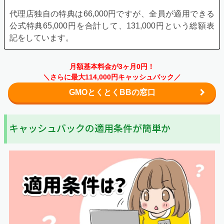
代理店独自の特典は66,000円ですが、全員が適用できる
公式特典65,000円を合計して、131,000円という総額表
記をしています。
月額基本料金が3ヶ月0円！
＼さらに最大114,000円キャッシュバック／
GMOとくとくBBの窓口
事前に決めた日時に開通工事を実施します。
auひかりの工事は、屋外・宅内の両方の工事になるた
キャッシュバックの適用条件が簡単か
め、全部で1～2時間ほどかかります。その間は立会いが
必要なので、当日は時間を空けておきましょう。
工事完了後に接続機器の設定を済ませれば、auひかりの
回線が利用できます。