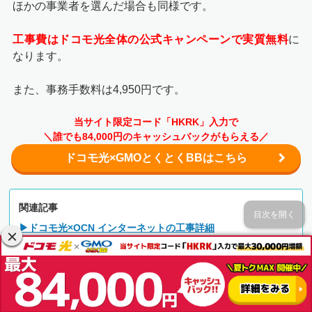
ほかの事業者を選んだ場合も同様です。
工事費はドコモ光全体の公式キャンペーンで実質無料
に
なります。
また、事務手数料は4,950円です。
当サイト限定コード「HKRK」入力で
＼誰でも84,000円のキャッシュバックがもらえる／
ドコモ光×GMOとくとくBBはこちら
関連記事
目次を開く
▶ドコモ光×OCN インターネットの工事詳細
ドコモ光のGMOとくとくBBとOCN インタ
ーネットの評判口コミ