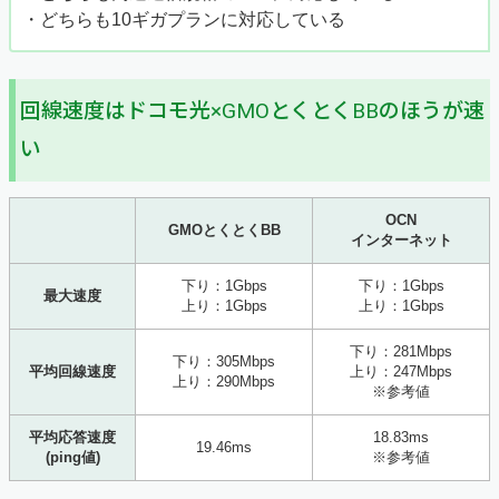
・どちらも10ギガプランに対応している
回線速度はドコモ光×GMOとくとくBBのほうが速
い
OCN
GMOとくとくBB
インターネット
下り：1Gbps
下り：1Gbps
最大速度
上り：1Gbps
上り：1Gbps
下り：281Mbps
下り：305Mbps
平均回線速度
上り：247Mbps
上り：290Mbps
※参考値
平均応答速度
18.83ms
19.46ms
(ping値)
※参考値