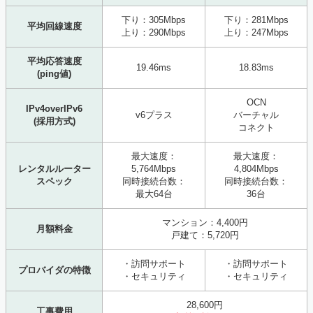
下り：305Mbps
下り：281Mbps
平均回線速度
上り：290Mbps
上り：247Mbps
平均応答速度
19.46ms
18.83ms
(ping値)
OCN
IPv4overIPv6
v6プラス
バーチャル
(採用方式)
コネクト
最大速度：
最大速度：
レンタルルーター
5,764Mbps
4,804Mbps
スペック
同時接続台数：
同時接続台数：
最大64台
36台
マンション：4,400円
月額料金
戸建て：5,720円
・訪問サポート
・訪問サポート
プロバイダの特徴
・セキュリティ
・セキュリティ
28,600円
工事費用