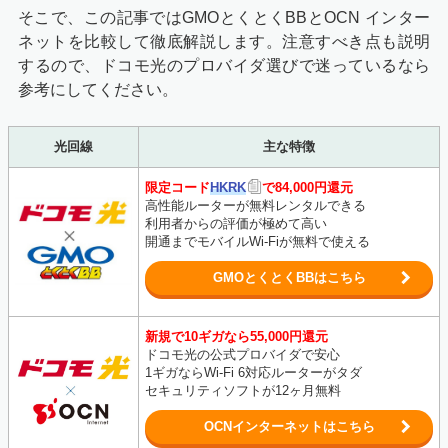
そこで、この記事ではGMOとくとくBBとOCN インター
ネットを比較して徹底解説します。注意すべき点も説明
するので、ドコモ光のプロバイダ選びで迷っているなら
参考にしてください。
光回線
主な特徴
限定コード
HKRK
で84,000円還元
高性能ルーターが無料レンタルできる
利用者からの評価が極めて高い
開通までモバイルWi-Fiが無料で使える
GMOとくとくBBはこちら
新規で10ギガなら55,000円還元
ドコモ光の公式プロバイダで安心
1ギガならWi-Fi 6対応ルーターがタダ
セキュリティソフトが12ヶ月無料
OCNインターネットはこちら