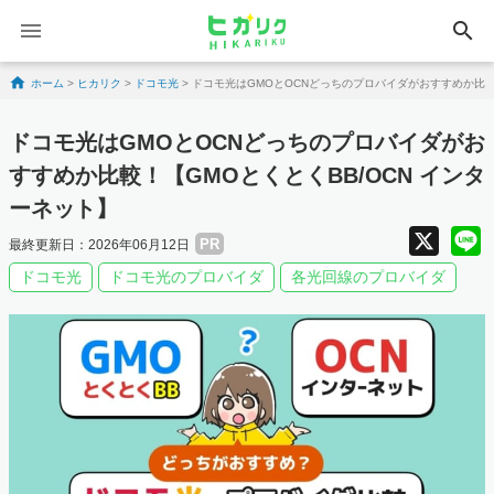
search
Skip to content
ホーム
>
ヒカリク
>
ドコモ光
>
ドコモ光はGMOとOCNどっちのプロバイダがおすすめか比較！
ドコモ光はGMOとOCNどっちのプロバイダがお
すすめか比較！【GMOとくとくBB/OCN インタ
ーネット】
X
PR
最終更新日：2026年06月12日
ドコモ光
ドコモ光のプロバイダ
各光回線のプロバイダ