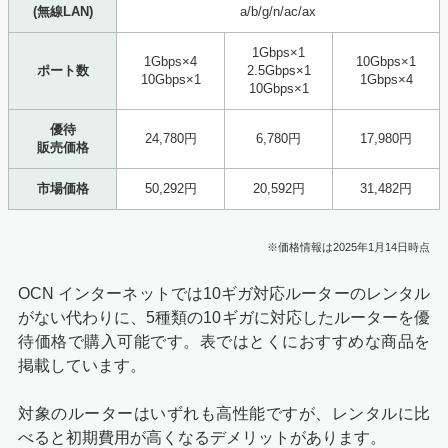
(無線LAN)
a/b/g/n/ac/ax
1Gbps×1
1Gbps×4
10Gbps×1
ポート数
2.5Gbps×1
10Gbps×1
1Gbps×4
10Gbps×1
優待
24,780円
6,780円
17,980円
販売価格
市場価格
50,292円
20,592円
31,482円
※価格情報は2025年1月14日時点
OCN インターネットでは10ギガ対応ルーターのレンタル
がない代わりに、5種類の10ギガに対応したルーターを優
待価格で購入可能です。表ではとくにおすすめな商品を
掲載しています。
対象のルーターはいずれも高性能ですが、レンタルに比
べると初期費用が高くなるデメリットがあります。