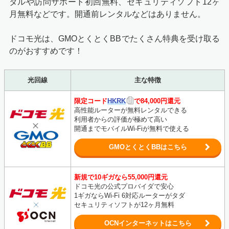
タルや訪問サポート初回無料、セキュリティソフト12ヶ
月無料などです。開通前レンタルなどはありません。
ドコモ光は、GMOとくとくBBでたくさん特典を受け取る
のがおすすめです！
光回線
主な特徴
限定コード
HKRK
で84,000円還元
高性能ルーターが無料レンタルできる
利用者からの評価が極めて高い
開通までモバイルWi-Fiが無料で使える
GMOとくとくBBはこちら
新規で10ギガなら55,000円還元
ドコモ光の公式プロバイダで安心
1ギガならWi-Fi 6対応ルーターがタダ
セキュリティソフトが12ヶ月無料
OCNインターネットはこちら