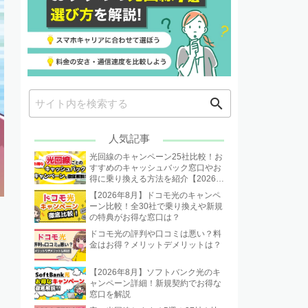
search
人気記事
光回線のキャンペーン25社比較！お
すすめのキャッシュバック窓口やお
得に乗り換える方法を紹介【2026年
8月】
【2026年8月】ドコモ光のキャンペ
ーン比較！全30社で乗り換えや新規
の特典がお得な窓口は？
ドコモ光の評判や口コミは悪い？料
金はお得？メリットデメリットは？
【2026年8月】ソフトバンク光のキ
ャンペーン詳細！新規契約でお得な
窓口を解説