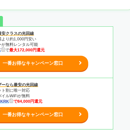
最安クラスの光回線
より約1,000円安い
ターが無料レンタル可能
K
で
最大172,000円還元
一番お得なキャンペーン窓口
ザーなら最安の光回線
ット割に唯一対応
イルWiFiが無料
HKRK
で84,000円還元
一番お得なキャンペーン窓口