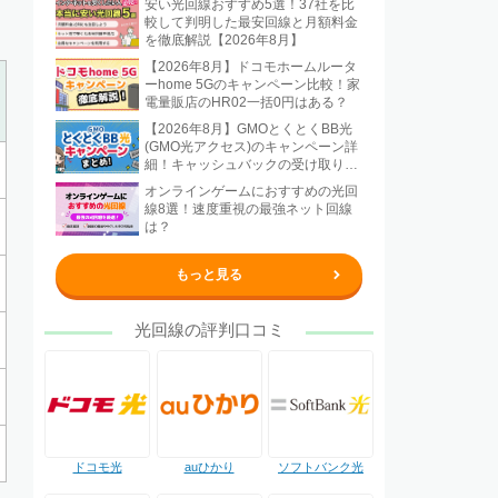
安い光回線おすすめ5選！37社を比
較して判明した最安回線と月額料金
を徹底解説【2026年8月】
【2026年8月】ドコモホームルータ
ーhome 5Gのキャンペーン比較！家
電量販店のHR02一括0円はある？
【2026年8月】GMOとくとくBB光
(GMO光アクセス)のキャンペーン詳
細！キャッシュバックの受け取り方
法も解説
オンラインゲームにおすすめの光回
線8選！速度重視の最強ネット回線
は？
もっと見る
光回線の評判口コミ
ドコモ光
auひかり
ソフトバンク光