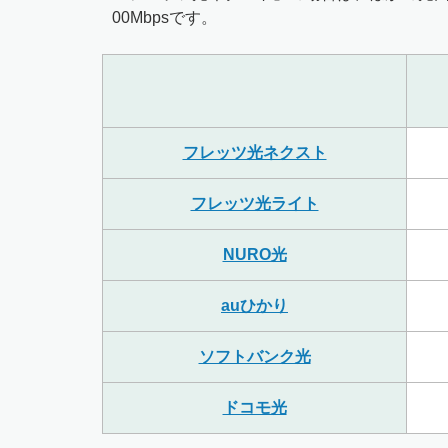
00Mbpsです。
フレッツ光ネクスト
フレッツ光ライト
NURO光
auひかり
ソフトバンク光
ドコモ光