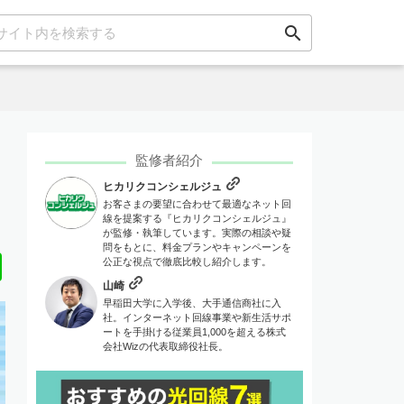
search
監修者紹介
ヒカリクコンシェルジュ
お客さまの要望に合わせて最適なネット回
線を提案する『ヒカリクコンシェルジュ』
が監修・執筆しています。実際の相談や疑
問をもとに、料金プランやキャンペーンを
Line
公正な視点で徹底比較し紹介します。
山崎
早稲田大学に入学後、大手通信商社に入
社。インターネット回線事業や新生活サポ
ートを手掛ける従業員1,000を超える株式
会社Wizの代表取締役社長。