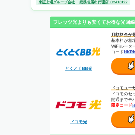
東証上場グループ会社
総務省届出代理店: C2416122
フレッツ光よりも安くてお得な光回線
月額料金が
基本料が相場
WiFiルー
コード
HKR
とくとくBB光
ドコモユー
ドコモのセ
開通までモバ
限定コード
ドコモ光