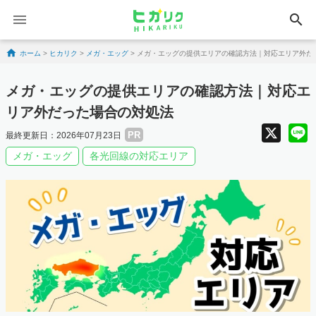
search
Skip to content
ホーム
>
ヒカリク
>
メガ・エッグ
>
メガ・エッグの提供エリアの確認方法｜対応エリア外だ
メガ・エッグの提供エリアの確認方法｜対応エ
リア外だった場合の対処法
X
PR
最終更新日：2026年07月23日
メガ・エッグ
各光回線の対応エリア