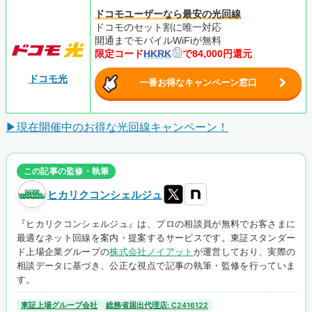
ドコモユーザーなら最安の光回線
ドコモのセット割に唯一対応
開通までモバイルWiFiが無料
限定コード
HKRK
で84,000円還元
ドコモ光
一番お得なキャンペーン窓口
▶現在開催中のお得な光回線キャンペーン！
この記事の監修・執筆
ヒカリクコンシェルジュ
『ヒカリクコンシェルジュ』は、プロの相談員が無料でお客さまに
最適なネット回線を案内・提案するサービスです。東証スタンダー
ド上場企業グループの
株式会社ノイアット
が運営しており、実際の
相談データに基づき、公正な視点で記事の執筆・監修を行っていま
す。
東証上場グループ会社
総務省届出代理店: C2416122