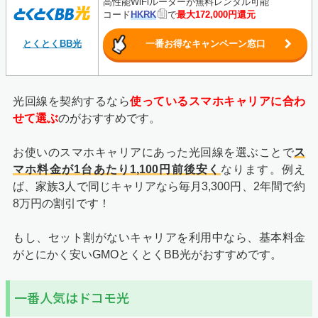
高性能WiFiルーターが無料レンタル可能
コード
HKRK
で
最大172,000円還元
とくとくBB光
一番お得なキャンペーン窓口
光回線を契約するなら
使っているスマホキャリアに合わ
せて選ぶ
のがおすすめです。
お使いのスマホキャリアにあった光回線を選ぶことで
ス
マホ料金が1台あたり1,100円前後安く
なります。例え
ば、家族3人で同じキャリアなら毎月3,300円、2年間で約
8万円の割引です！
もし、セット割がないキャリアを利用中なら、基本料金
がとにかく安いGMOとくとくBB光がおすすめです。
一番人気はドコモ光