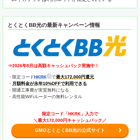
とくとくBB光の最新キャンペーン情報
⇒2026年8月は高額キャッシュバック実施中！
・限定コード
HKRK
で
最大172,000円還元
・
月額料金が永年10%OFFで利用できる
・開通工事費が実質無料になる
・高性能WiFiルーターの無料レンタル
限定コード「HKRK」入力で
＼最大172,000円キャッシュバック／
GMOとくとくBB光の公式サイト