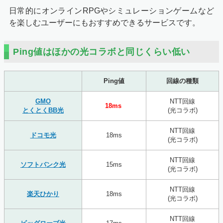
日常的にオンラインRPGやシミュレーションゲームなど
を楽しむユーザーにもおすすめできるサービスです。
Ping値はほかの光コラボと同じくらい低い
Ping値
回線の種類
GMO
NTT回線
18ms
とくとくBB光
(光コラボ)
NTT回線
ドコモ光
18ms
(光コラボ)
NTT回線
ソフトバンク光
15ms
(光コラボ)
NTT回線
楽天ひかり
18ms
(光コラボ)
NTT回線