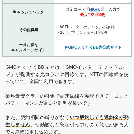
限定コード「
HKRK
」入力で
キャッシュバック
最大172,000円
・WiFiルーターのレンタルが無料
その他特典
・10ギガプランが6ヶ月間0円
一番お得な
▶GMOとくとくBB光公式サイト
キャンペーンサイト
GMOとくとくBB光とは「GMOインターネットグルー
プ」が提供する光コラボの回線です。NTTの回線網を使
っていて、全国で利用できます。
業界最安クラスの料金で高速回線を実現できて、コスト
パフォーマンスが高いと評判が良いです。
また、契約期間の縛りがなく
いつ解約しても違約金が発
生しません
。転勤族など急な引っ越しの可能性がある人
でも気軽に申し込めます。