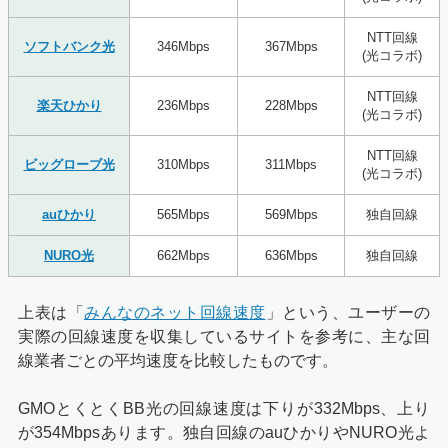
NTT回線
ソフトバンク光
346Mbps
367Mbps
(光コラボ)
NTT回線
楽天ひかり
236Mbps
228Mbps
(光コラボ)
NTT回線
ビッグローブ光
310Mbps
311Mbps
(光コラボ)
auひかり
565Mbps
569Mbps
独自回線
NURO光
662Mbps
636Mbps
独自回線
上表は「
みんなのネット回線速度
」という、ユーザーの
実際の回線速度を収集しているサイトを参考に、主な回
線業者ごとの平均速度を比較したものです。
GMOとくとくBB光の回線速度は下りが332Mbps、上り
が354Mbpsあります。独自回線のauひかりやNURO光よ