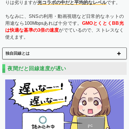
りは劣りますが
光コラボの中だと平均的なレベル
です。
ちなみに、SNSの利用・動画視聴など日常的なネットの
用途なら100Mbpsあれば十分です。
GMOとくとくBB光
は快適な基準の3倍の速度
がでているので、ストレスなく
使えます。
独自回線とは
夜間だと回線速度が遅い