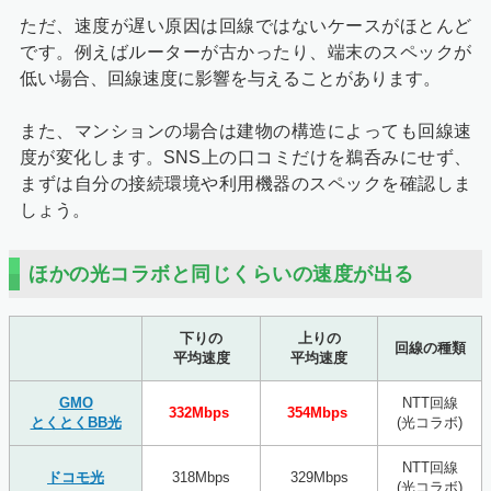
ただ、速度が遅い原因は回線ではないケースがほとんど
です。例えばルーターが古かったり、端末のスペックが
低い場合、回線速度に影響を与えることがあります。
また、マンションの場合は建物の構造によっても回線速
度が変化します。SNS上の口コミだけを鵜呑みにせず、
まずは自分の接続環境や利用機器のスペックを確認しま
しょう。
ほかの光コラボと同じくらいの速度が出る
下りの
上りの
回線の種類
平均速度
平均速度
GMO
NTT回線
332Mbps
354Mbps
とくとくBB光
(光コラボ)
NTT回線
ドコモ光
318Mbps
329Mbps
(光コラボ)