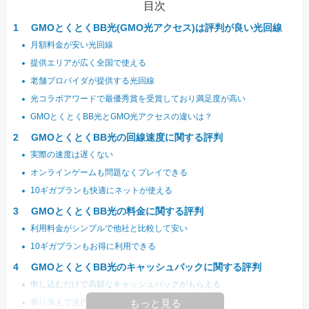
目次
GMOとくとくBB光(GMO光アクセス)は評判が良い光回線
月額料金が安い光回線
提供エリアが広く全国で使える
老舗プロバイダが提供する光回線
光コラボアワードで最優秀賞を受賞しており満足度が高い
GMOとくとくBB光とGMO光アクセスの違いは？
GMOとくとくBB光の回線速度に関する評判
実際の速度は遅くない
オンラインゲームも問題なくプレイできる
10ギガプランも快適にネットが使える
GMOとくとくBB光の料金に関する評判
利用料金がシンプルで他社と比較して安い
10ギガプランもお得に利用できる
GMOとくとくBB光のキャッシュバックに関する評判
申し込むだけで高額なキャッシュバックがもらえる
乗り換えで違約金負担してくれる
もっと見る