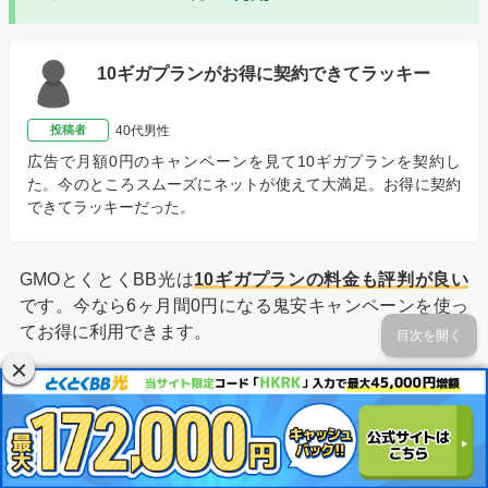
10ギガプランがお得に契約できてラッキー
投稿者
40代男性
広告で月額0円のキャンペーンを見て10ギガプランを契約し
た。今のところスムーズにネットが使えて大満足。お得に契約
できてラッキーだった。
GMOとくとくBB光は
10ギガプランの料金も評判が良い
です。今なら6ヶ月間0円になる鬼安キャンペーンを使っ
てお得に利用できます。
目次を開く
ちなみに、ドコモ光でも6ヶ月間の割引キャンペーンを実
施していますが、GMOとくとくBB光よりも割引額が低い
です。