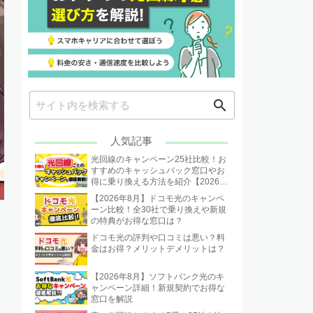
search
人気記事
光回線のキャンペーン25社比較！お
すすめのキャッシュバック窓口やお
得に乗り換える方法を紹介【2026年
8月】
【2026年8月】ドコモ光のキャンペ
ーン比較！全30社で乗り換えや新規
の特典がお得な窓口は？
ドコモ光の評判や口コミは悪い？料
金はお得？メリットデメリットは？
【2026年8月】ソフトバンク光のキ
ャンペーン詳細！新規契約でお得な
窓口を解説