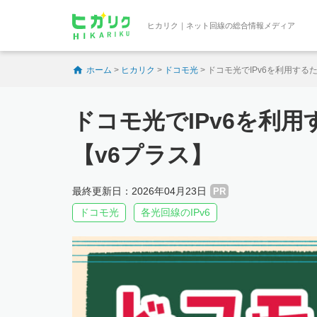
ヒカリク｜ネット回線の総合情報メディア
ホーム
>
ヒカリク
>
ドコモ光
>
ドコモ光でIPv6を利用する
ドコモ光でIPv6を利
【v6プラス】
最終更新日：2026年04月23日
PR
ドコモ光
各光回線のIPv6