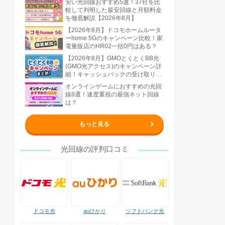
安い光回線おすすめ5選！37社を比
較して判明した最安回線と月額料金
を徹底解説【2026年8月】
【2026年8月】ドコモホームルータ
ーhome 5Gのキャンペーン比較！家
電量販店のHR02一括0円はある？
【2026年8月】GMOとくとくBB光
(GMO光アクセス)のキャンペーン詳
細！キャッシュバックの受け取り方
法も解説
オンラインゲームにおすすめの光回
線8選！速度重視の最強ネット回線
は？
もっと見る
光回線の評判口コミ
ドコモ光
auひかり
ソフトバンク光