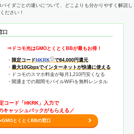
プロバイダごとの違いについて、どこよりも分かりやすく解説し
ください！
窓口
⇒ドコモ光はGMOとくとくBBが最もお得！
・
限定コード
HKRK
で84,000円還元
・
最大10Gbpsでインターネットが快適に使える
・ドコモのスマホ料金が毎月1,210円安くなる
・開通までの期間モバイルWiFiを無料レンタル
定コード「HKRK」入力で
0円のキャッシュバックがもらえる／
×GMOとくとくBBの窓口