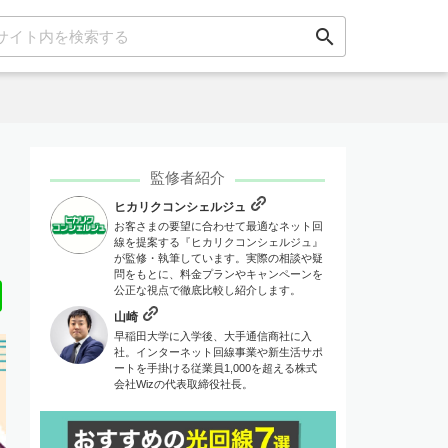
search
監修者紹介
ヒカリクコンシェルジュ
お客さまの要望に合わせて最適なネット回
線を提案する『ヒカリクコンシェルジュ』
が監修・執筆しています。実際の相談や疑
問をもとに、料金プランやキャンペーンを
Line
公正な視点で徹底比較し紹介します。
山崎
早稲田大学に入学後、大手通信商社に入
社。インターネット回線事業や新生活サポ
ートを手掛ける従業員1,000を超える株式
会社Wizの代表取締役社長。