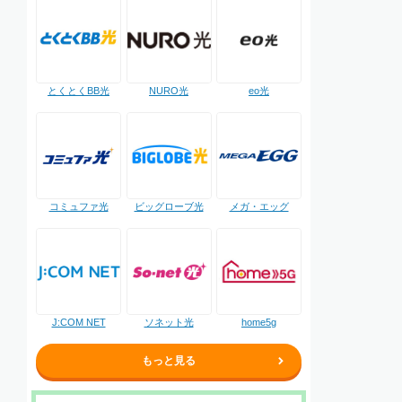
NURO光
とくとくBB光
eo光
コミュファ光
ビッグローブ光
メガ・エッグ
J:COM NET
ソネット光
home5g
もっと見る