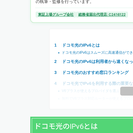
の執筆・監修を行っています。
東証上場グループ会社
総務省届出代理店: C2416122
ドコモ光のIPv6とは
ドコモ光のIPv6はスムーズに高速通信がで
ドコモ光のIPv6は利用者から速くな
ドコモ光のおすすめ窓口ランキング
ドコモ光でIPv6を利用する際の重要
V6プラスが使えるプロバイダを選ぶ
無料でV6プラス対応ルーターが使えるプロ
ドコモ光のIPv6とは