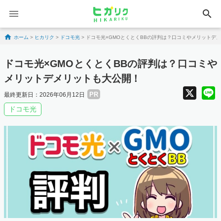
search
Skip to content
ホーム
>
ヒカリク
>
ドコモ光
>
ドコモ光×GMOとくとくBBの評判は？口コミやメリットデ
ドコモ光×GMOとくとくBBの評判は？口コミや
メリットデメリットも大公開！
X
PR
最終更新日：2026年06月12日
ドコモ光