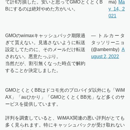
て計6万損した。安いと思ってGMOとくとくB
ma)
Ma
Bにするのは絶対やめた方がいい。
y 14, 2
021
GMOのwimaxキャッシュバック期限過
— トルカータ
ぎて貰えない。見逃さないように転送
タッソリーニョ
設定してたのに、そのメールだけ転送
(@ambernby)
A
されない。悪意たっぷり。
ugust 2, 2022
当然だが、割引無くなった時点で解約
することか決定しました。
GMOとくとくBBはドコモ光のプロバイダ以外にも「WiM
AX」「auひかり」「GMOとくとくBB光」など多くのサ
ービスを提供しています。
評判を調査していると、WiMAX関連の悪い評判がとても
多く見られます。特にキャッシュバックが受け取れない