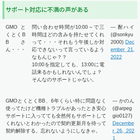
サポート対応に不満の声がある
GMOと
問い合わせ時間が10:00～で三
— 酎ハイ
くとくB
時間ほどの含みを持たせてくれ
(@sonkyu
Bさ
って・・・それもう午後しか対
2000)
Dec
ん・・・
応できないって言っているよう
ember 21,
なもんじゃ？？
2022
10:00を指定しても、13:00に電
話来るかもしれないんでしょ？
そんなのサポートじゃない。
GMOとくとくBB、6年くらい特に問題なく
— かのん
使ってたけど機種トラブルがあったとき安心
(@arpeg
サポートに入ってても全然何もサポートして
gio0127)
くれないとわかったので契約更新月を待って
Decembe
契約解除する。忘れないようにしなきゃ。
r 26, 202
1