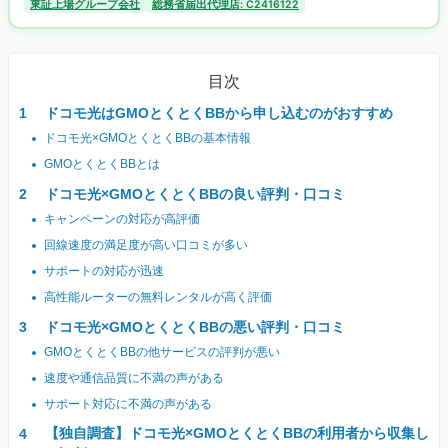
東証上場グループ会社
総務省届出代理店: C2416122
目次
ドコモ光はGMOとくとくBBから申し込むのがおすすめ
ドコモ光×GMOとくとくBBの基本情報
GMOとくとくBBとは
ドコモ光×GMOとくとくBBの良い評判・口コミ
キャンペーンの対応が高評価
回線速度の満足度が高い口コミが多い
サポートの対応が迅速
高性能ルーターの無料レンタルが高く評価
ドコモ光×GMOとくとくBBの悪い評判・口コミ
GMOとくとくBBの他サービスの評判が悪い
速度や通信品質に不満の声がある
サポート対応に不満の声がある
【独自調査】ドコモ光×GMOとくとくBBの利用者から収集し