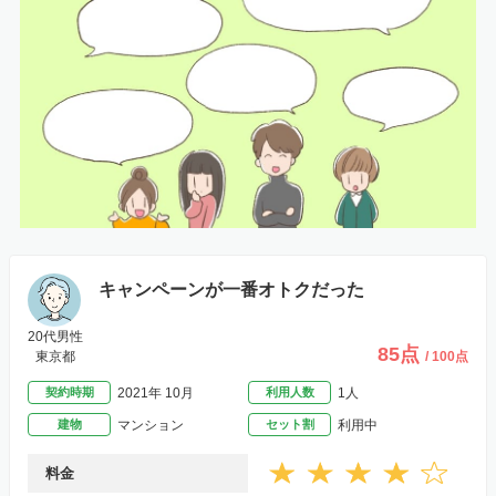
キャンペーンが一番オトクだった
20代男性
85点
東京都
/ 100点
契約時期
2021年 10月
利用人数
1人
建物
マンション
セット割
利用中
料金