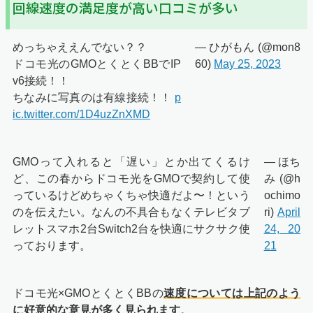
回線速度の満足度が高い口コミが多い
めっちゃええんでない？？
— ひがもん (@mon8
ドコモ光のGMOとくとくBBでIP
60)
May 25, 2023
v6接続！！
ちなみに写真のは有線接続！！
p
ic.twitter.com/1D4uzZnXMD
GMOって入れると「遅い」とか出てくるけ
— ほち
ど、この春からドコモ光をGMOで契約して使
み (@h
っているけどめちゃくちゃ快適だよ〜！という
ochimo
のを伝えたい。なんの不具合もなくテレビタブ
ri)
April
レットスマホ2台Switch2台を快適にサクサク使
24, 20
っております。
21
ドコモ光×GMOとくとくBBの
速度については上記のよう
に好意的な意見が多く見られます
。