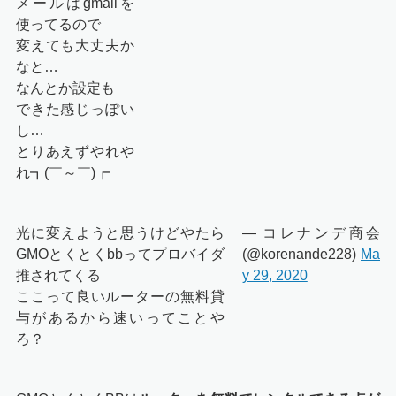
メールはgmailを
使ってるので
変えても大丈夫か
なと…
なんとか設定も
できた感じっぽい
し…
とりあえずやれや
れ┓(￣～￣)┏
光に変えようと思うけどやたら
— コレナンデ商会
GMOとくとくbbってプロバイダ
(@korenande228)
Ma
推されてくる
y 29, 2020
ここって良いルーターの無料貸
与があるから速いってことや
ろ？