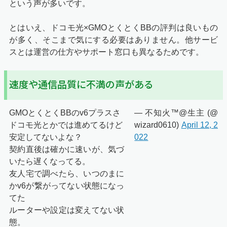
という声が多いです。
とはいえ、ドコモ光×GMOとくとくBBの評判は良いもの
が多く、そこまで気にする必要はありません。他サービ
スとは運営の仕方やサポート窓口も異なるためです。
速度や通信品質に不満の声がある
GMOとくとくBBのv6プラスさ
— 不知火™@生主 (@
ドコモ光とかでは進めてるけど
wizard0610)
April 12, 2
安定してないよな？
022
契約直後は確かに速いが、気づ
いたら遅くなってる。
友人宅で調べたら、いつのまに
かv6が繋がってない状態になっ
てた
ルーターや設定は変えてない状
態。