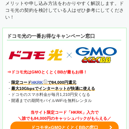
メリットや申し込み方法をわかりやすく解説します。ド
コモ光の契約を検討している人はぜひ参考にしてくださ
い！
ドコモ光の一番お得なキャンペーン窓口
⇒ドコモ光はGMOとくとくBBが最もお得！
・
限定コード
HKRK
で84,000円還元
・
最大10Gbpsでインターネットが快適に使える
・ドコモのスマホ料金が毎月1,210円安くなる
・開通までの期間モバイルWiFiを無料レンタル
当サイト限定コード「HKRK」入力で
＼誰でも84,000円のキャッシュバックがもらえる／
ドコモ光×GMOとくとくBBの窓口