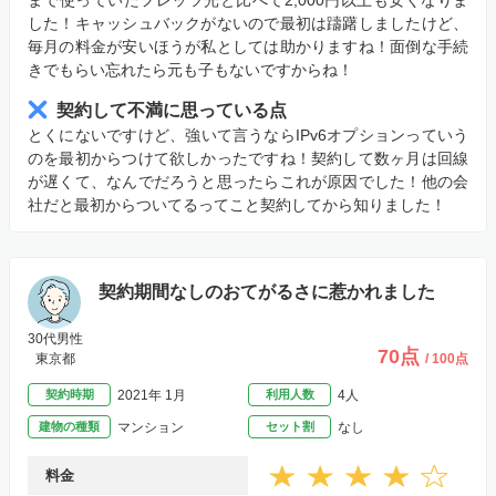
まで使っていたフレッツ光と比べて2,000円以上も安くなりま
した！キャッシュバックがないので最初は躊躇しましたけど、
毎月の料金が安いほうが私としては助かりますね！面倒な手続
きでもらい忘れたら元も子もないですからね！
契約して不満に思っている点
とくにないですけど、強いて言うならIPv6オプションっていう
のを最初からつけて欲しかったですね！契約して数ヶ月は回線
が遅くて、なんでだろうと思ったらこれが原因でした！他の会
社だと最初からついてるってこと契約してから知りました！
契約期間なしのおてがるさに惹かれました
30代男性
70点
東京都
/ 100点
契約時期
2021年 1月
利用人数
4人
建物の種類
マンション
セット割
なし
料金