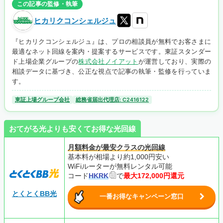
この記事の監修・執筆
ヒカリクコンシェルジュ
『ヒカリクコンシェルジュ』は、プロの相談員が無料でお客さまに
最適なネット回線を案内・提案するサービスです。東証スタンダー
ド上場企業グループの
株式会社ノイアット
が運営しており、実際の
相談データに基づき、公正な視点で記事の執筆・監修を行っていま
す。
東証上場グループ会社
総務省届出代理店: C2416122
おてがる光よりも安くてお得な光回線
月額料金が最安クラスの光回線
基本料が相場より約1,000円安い
WiFiルーターが無料レンタル可能
コード
HKRK
で
最大172,000円還元
とくとくBB光
一番お得なキャンペーン窓口