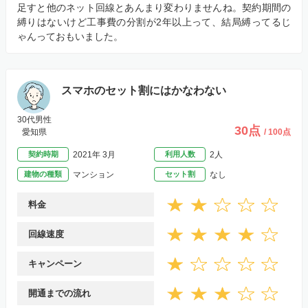
足すと他のネット回線とあんまり変わりませんね。契約期間の
縛りはないけど工事費の分割が2年以上って、結局縛ってるじ
ゃんっておもいました。
スマホのセット割にはかなわない
30代男性
30点
愛知県
/ 100点
契約時期
2021年 3月
利用人数
2人
建物の種類
マンション
セット割
なし
料金
回線速度
キャンペーン
開通までの流れ