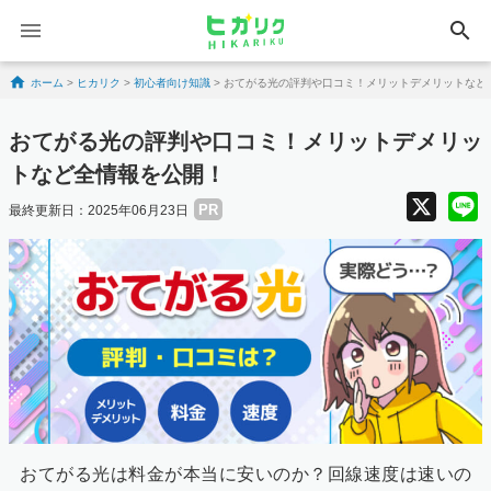
search
Skip to content
ホーム
>
ヒカリク
>
初心者向け知識
>
おてがる光の評判や口コミ！メリットデメリットなど
おてがる光の評判や口コミ！メリットデメリッ
トなど全情報を公開！
X
PR
最終更新日：2025年06月23日
おてがる光は料金が本当に安いのか？回線速度は速いの