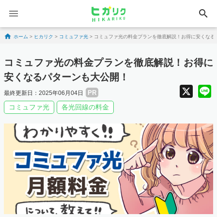
search
Skip to content
ホーム
>
ヒカリク
>
コミュファ光
>
コミュファ光の料金プランを徹底解説！お得に安くなる
コミュファ光の料金プランを徹底解説！お得に
安くなるパターンも大公開！
X
PR
最終更新日：2025年06月04日
コミュファ光
各光回線の料金