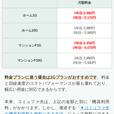
月額料金
1年目:
2,980円
ホーム1G
2年目~:
5,170円
1年目:3,980円
ホーム10G
2年目~:5,940円
1年目:
2,450円
マンションF1G
2年目~:
4,070円
1年目:3,980円
マンションF10G
2年目~:5,940円
料金プランに迷う場合は1Gプランがおすすめです
。料金
と回線速度のコストパフォーマンスが最も優れており、
幅広い用途に対応できるからです。
本来、コミュファ光は、上記の金額と別に「機器利用
料」がかかります。しかし、後述する「
▼コミュファ光
の機器利用料を無料にする方法
」によって無料にできま