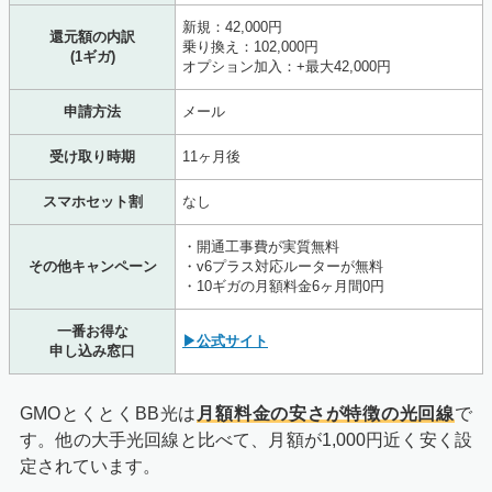
新規：42,000円
還元額の内訳
乗り換え：102,000円
(1ギガ)
オプション加入：+最大42,000円
申請方法
メール
受け取り時期
11ヶ月後
スマホセット割
なし
・開通工事費が実質無料
その他キャンペーン
・v6プラス対応ルーターが無料
・10ギガの月額料金6ヶ月間0円
一番お得な
▶公式サイト
申し込み窓口
GMOとくとくBB光は
月額料金の安さが特徴の光回線
で
す。他の大手光回線と比べて、月額が1,000円近く安く設
定されています。