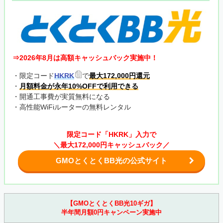
⇒2026年8月は高額キャッシュバック実施中！
・限定コード
HKRK
で
最大172,000円還元
・
月額料金が永年10%OFFで利用できる
・開通工事費が実質無料になる
・高性能WiFiルーターの無料レンタル
限定コード「HKRK」入力で
＼最大172,000円キャッシュバック／
GMOとくとくBB光の公式サイト
【GMOとくとくBB光10ギガ】
半年間月額0円キャンペーン実施中