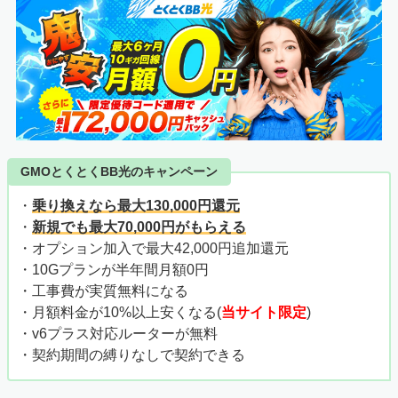
GMOとくとくBB光のキャンペーン
・
乗り換えなら最大130,000円還元
・
新規でも最大70,000円がもらえる
・オプション加入で最大42,000円追加還元
・10Gプランが半年間月額0円
・工事費が実質無料になる
・月額料金が10%以上安くなる(
当サイト限定
)
・v6プラス対応ルーターが無料
・契約期間の縛りなしで契約できる