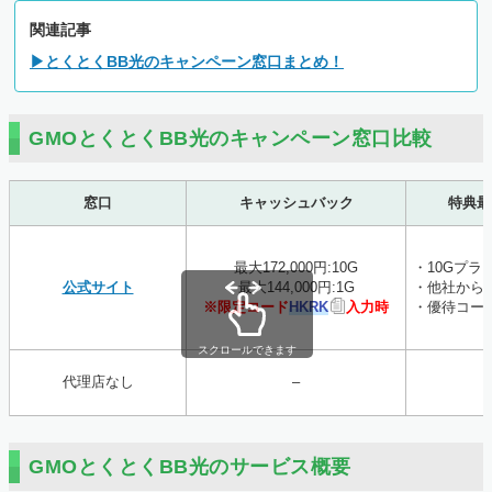
関連記事
▶とくとくBB光のキャンペーン窓口まとめ！
GMOとくとくBB光のキャンペーン窓口比較
窓口
キャッシュバック
特典最
最大172,000円:10G
・10Gプラ
公式サイト
最大144,000円:1G
・他社から
※限定コード
HKRK
入力時
・優待コー
スクロールできます
代理店なし
–
GMOとくとくBB光のサービス概要