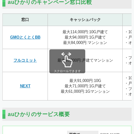
auひかりのキャンペーン窓口比較
窓口
キャッシュバック
最大114,000円:10G戸建て
・1
GMOとくとくBB
最大94,000円:1G戸建て
・戸
最大84,000円:マンション
・オ
・プ
フルコミット
最大93,000円:戸建てマンション
・オ
スクロールできます
・1
最大91,000円:10G
・戸
NEXT
最大71,000円:1G戸建て
・プ
最大61,000円:1Gマンション
・オ
auひかりのサービス概要