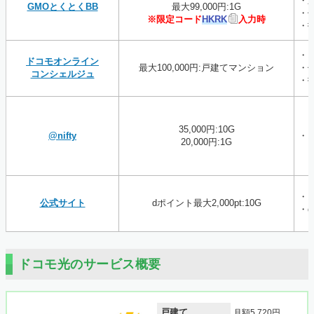
・
GMOとくとくBB
最大99,000円:1G
・
※限定コード
HKRK
入力時
・
・
ドコモオンライン
最大100,000円:戸建てマンション
・
コンシェルジュ
・
35,000円:10G
@nifty
・
20,000円:1G
・
公式サイト
dポイント最大2,000pt:10G
・
ドコモ光のサービス概要
戸建て
月額5,720円