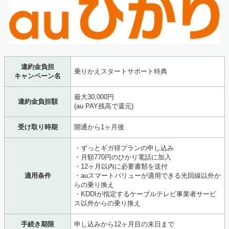
違約金負担
乗りかえスタートサポート特典
キャンペーン名
最大30,000円
違約金負担額
(au PAY残高で還元)
受け取り時期
開通から1ヶ月後
・ずっとギガ得プランの申し込み
・月額770円のひかり電話に加入
・12ヶ月以内に必要書類を送付
適用条件
・auスマートバリューが適用できる光回線以外か
らの乗り換え
・KDDIが指定するケーブルテレビ事業者サービ
ス以外からの乗り換え
手続き期限
申し込みから12ヶ月目の末日まで