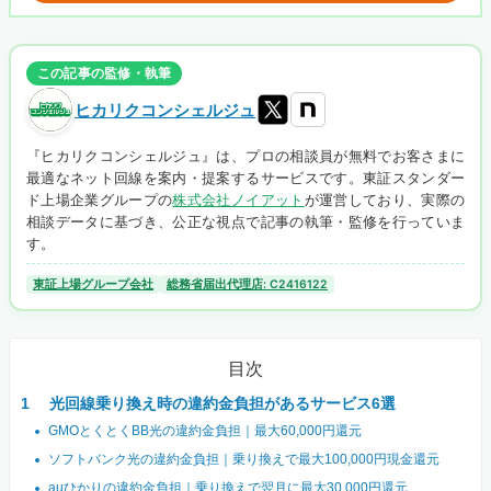
この記事の監修・執筆
ヒカリクコンシェルジュ
『ヒカリクコンシェルジュ』は、プロの相談員が無料でお客さまに
最適なネット回線を案内・提案するサービスです。東証スタンダー
ド上場企業グループの
株式会社ノイアット
が運営しており、実際の
相談データに基づき、公正な視点で記事の執筆・監修を行っていま
す。
東証上場グループ会社
総務省届出代理店: C2416122
目次
光回線乗り換え時の違約金負担があるサービス6選
GMOとくとくBB光の違約金負担｜最大60,000円還元
ソフトバンク光の違約金負担｜乗り換えで最大100,000円現金還元
auひかりの違約金負担｜乗り換えで翌月に最大30,000円還元