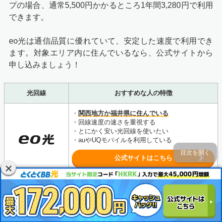
プの場合、通常5,500円かかるところ1年間3,280円で利用
できます。
eo光は通信品質に優れていて、安定した速度で利用でき
ます。対象エリア内に住んでいるなら、公式サイトから
申し込みましょう！
光回線
おすすめな人の特徴
・
関西地方か福井県に住んでいる
・回線速度の速さを重視する
・とにかく安い光回線を使いたい
・auやUQモバイルを利用している
目次を開く
公式サイトはこちら
光回線の乗り換えで違約金負担を利用する
際の注意点