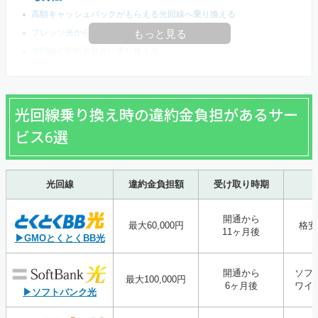
高額キャッシュバックがもらえる光回線へ乗り換える
フレッツ光から光コラボに乗り換える
もっと見る
光回線の契約更新月に乗り換える
光回線乗り換え時の違約金負担があるサー
ビス6選
光回線
違約金負担額
受け取り時期
開通から
最大60,000円
格安
11ヶ月後
▶GMOとくとくBB光
開通から
ソフ
最大100,000円
6ヶ月後
ワイ
▶ソフトバンク光