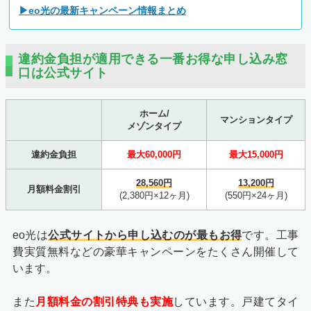
▶eo光の最新キャンペーン情報まとめ
違約金負担が適用できる一番お得な申し込み窓
口は公式サイト
ホーム/
マンションタイプ
メゾンタイプ
違約金負担
最大60,000円
最大15,000円
28,560円
13,200円
月額料金割引
(2,380円×12ヶ月)
(550円×24ヶ月)
eo光は
公式サイトから申し込むのが最もお得
です。工事
費実質無料などの豪華キャンペーンをたくさん開催して
います。
また
月額料金の割引特典も実施
しています。戸建てタイ