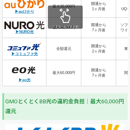
開通から
最大30,000円
1ヶ月後
UQ
▶auひかり
開通から
ソフ
スクロールできます
最大30,000円
7ヶ月後
ワイ
▶NURO光
開通から
全額還元
東
2ヶ月後
▶コミュファ光
開通から
最大60,000円
関
7ヶ月後
▶eo光
GMOとくとくBB光の違約金負担｜最大60,000円
還元