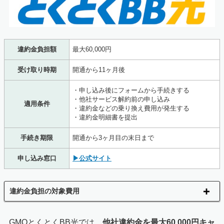
違約金負担額
最大60,000円
受け取り時期
開通から11ヶ月後
・申し込み後にフォームから手続きする
・他社サービス解約前の申し込み
適用条件
・違約金などの乗り換え費用が発生する
・違約金明細書を提出
手続き期限
開通から3ヶ月目の末日まで
申し込み窓口
▶公式サイト
違約金負担の対象費用
GMOとくとくBB光では、
他社違約金を最大60,000円キャ