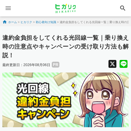
search
Skip to content
ホーム
>
ヒカリク
>
初心者向け知識
>
違約金負担をしてくれる光回線一覧｜乗り換え時の注
違約金負担をしてくれる光回線一覧｜乗り換え
時の注意点やキャンペーンの受け取り方法も解
説！
X
PR
最終更新日：2026年08月06日