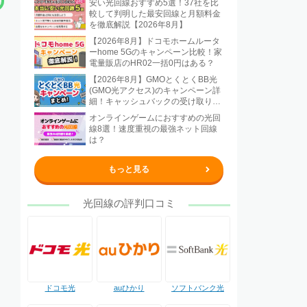
安い光回線おすすめ5選！37社を比
較して判明した最安回線と月額料金
を徹底解説【2026年8月】
【2026年8月】ドコモホームルータ
ーhome 5Gのキャンペーン比較！家
電量販店のHR02一括0円はある？
【2026年8月】GMOとくとくBB光
(GMO光アクセス)のキャンペーン詳
細！キャッシュバックの受け取り方
法も解説
オンラインゲームにおすすめの光回
線8選！速度重視の最強ネット回線
は？
もっと見る
光回線の評判口コミ
ドコモ光
auひかり
ソフトバンク光