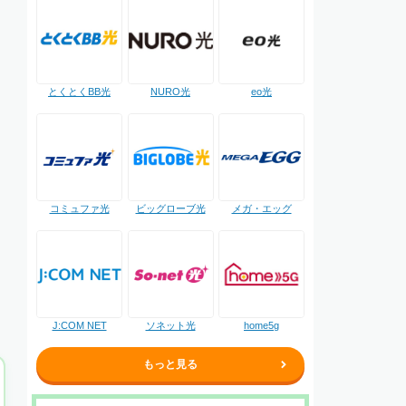
NURO光
とくとくBB光
eo光
コミュファ光
ビッグローブ光
メガ・エッグ
J:COM NET
ソネット光
home5g
もっと見る