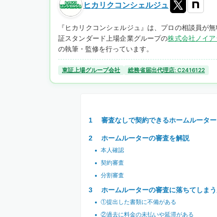
ヒカリクコンシェルジュ
『ヒカリクコンシェルジュ』は、プロの相談員が無
証スタンダード上場企業グループの
株式会社ノイア
の執筆・監修を行っています。
東証上場グループ会社
総務省届出代理店: C2416122
審査なしで契約できるホームルーター
ホームルーターの審査を解説
本人確認
契約審査
分割審査
ホームルーターの審査に落ちてしまう
①提出した書類に不備がある
②過去に料金の未払いや延滞がある