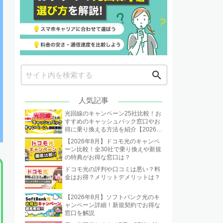
search
人気記事
光回線のキャンペーン25社比較！お
すすめのキャッシュバック窓口やお
得に乗り換える方法を紹介【2026年
8月】
【2026年8月】ドコモ光のキャンペ
ーン比較！全30社で乗り換えや新規
の特典がお得な窓口は？
ドコモ光の評判や口コミは悪い？料
金はお得？メリットデメリットは？
【2026年8月】ソフトバンク光のキ
ャンペーン詳細！新規契約でお得な
窓口を解説