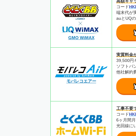
高額キャ
コード
HK
端末代が
auとUQ
GMO WiMAX
実質料金
39,50
ソフトバ
他社解約
モバレコエアー
工事不要
コード
HK
6ヶ月間月
光回線に