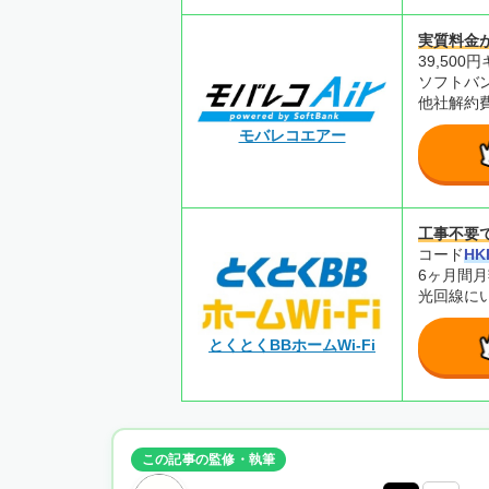
実質料金
39,50
ソフトバ
他社解約
モバレコエアー
工事不要
コード
HK
6ヶ月間月
光回線に
とくとくBBホームWi-Fi
この記事の監修・執筆