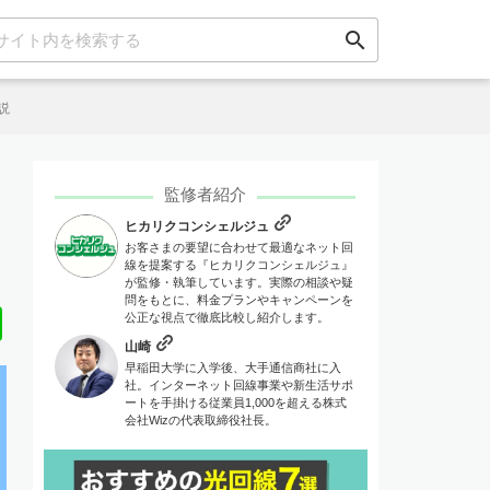
search
説
監修者紹介
ヒカリクコンシェルジュ
お客さまの要望に合わせて最適なネット回
線を提案する『ヒカリクコンシェルジュ』
が監修・執筆しています。実際の相談や疑
問をもとに、料金プランやキャンペーンを
Line
公正な視点で徹底比較し紹介します。
山崎
早稲田大学に入学後、大手通信商社に入
社。インターネット回線事業や新生活サポ
ートを手掛ける従業員1,000を超える株式
会社Wizの代表取締役社長。