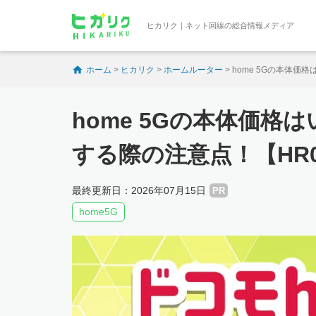
ヒカリク｜ネット回線の総合情報メディア
ホーム
>
ヒカリク
>
ホームルーター
>
home 5Gの本体価
home 5Gの本体価
する際の注意点！【HR01
最終更新日：2026年07月15日
PR
home5G