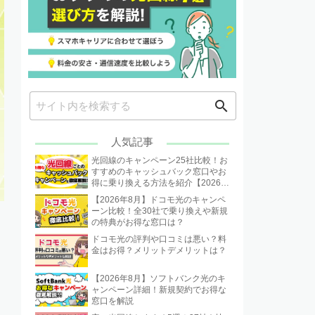
search
人気記事
光回線のキャンペーン25社比較！お
すすめのキャッシュバック窓口やお
得に乗り換える方法を紹介【2026年
8月】
【2026年8月】ドコモ光のキャンペ
ーン比較！全30社で乗り換えや新規
の特典がお得な窓口は？
ドコモ光の評判や口コミは悪い？料
金はお得？メリットデメリットは？
【2026年8月】ソフトバンク光のキ
ャンペーン詳細！新規契約でお得な
窓口を解説