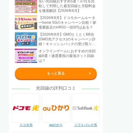
安い光回線おすすめ5選！37社を比
較して判明した最安回線と月額料金
を徹底解説【2026年8月】
【2026年8月】ドコモホームルータ
ーhome 5Gのキャンペーン比較！家
電量販店のHR02一括0円はある？
【2026年8月】GMOとくとくBB光
(GMO光アクセス)のキャンペーン詳
細！キャッシュバックの受け取り方
法も解説
オンラインゲームにおすすめの光回
線8選！速度重視の最強ネット回線
は？
もっと見る
光回線の評判口コミ
ドコモ光
auひかり
ソフトバンク光