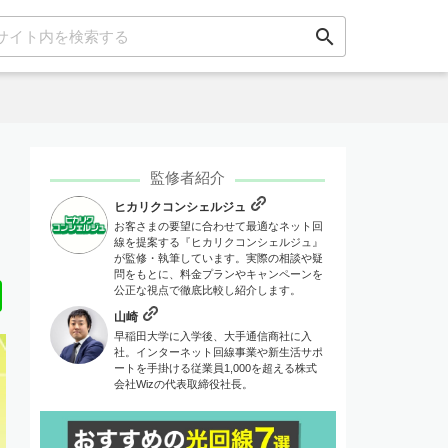
search
監修者紹介
ヒカリクコンシェルジュ
お客さまの要望に合わせて最適なネット回
線を提案する『ヒカリクコンシェルジュ』
が監修・執筆しています。実際の相談や疑
問をもとに、料金プランやキャンペーンを
Line
公正な視点で徹底比較し紹介します。
山崎
早稲田大学に入学後、大手通信商社に入
社。インターネット回線事業や新生活サポ
ートを手掛ける従業員1,000を超える株式
会社Wizの代表取締役社長。