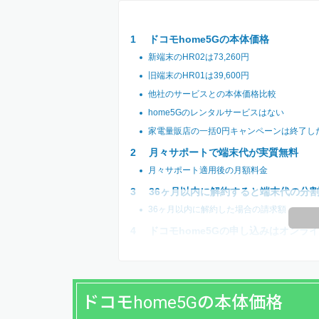
ドコモhome5Gの本体価格
新端末のHR02は73,260円
旧端末のHR01は39,600円
他社のサービスとの本体価格比較
home5Gのレンタルサービスはない
家電量販店の一括0円キャンペーンは終了し
月々サポートで端末代が実質無料
月々サポート適用後の月額料金
36ヶ月以内に解約すると端末代の分
36ヶ月以内に解約した場合の請求額
ドコモhome5Gの申し込みはオンラ
ドコモhome5Gの本体価格