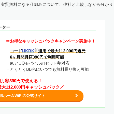
や、実質無料になる仕組みについて、他社と比較しながら分かり
ーター
⇒お得なキャッシュバックキャンペーン実施中！
・
コード
HKRK
適用で最大112,000円還元
・
6ヶ月間月額390円で利用可能
・auとUQモバイルのセット割対応
・とくとくBB光にいつでも無料乗り換え可能
間月額390円で使える！
大112,000円キャッシュバック／
BホームWiFiの公式サイト