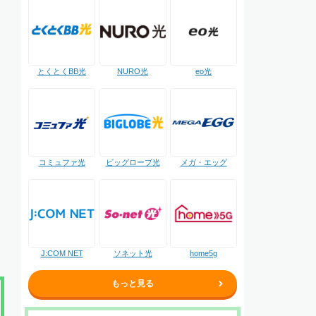
NURO光
とくとくBB光
eo光
コミュファ光
ビッグローブ光
メガ・エッグ
J:COM NET
ソネット光
home5g
もっと見る