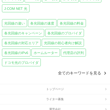
J:COM NET 光
光回線の違い
各光回線の速度
各光回線の料金
各光回線のキャンペーン
各光回線のプロバイダ
各光回線の対応エリア
光回線の初心者向け解説
各光回線のIPv6
ホームルーター
代理店の評判
ドコモ光のプロバイダ
chevron_right
全てのキーワードを見る
トップページ
ライター募集
運営会社