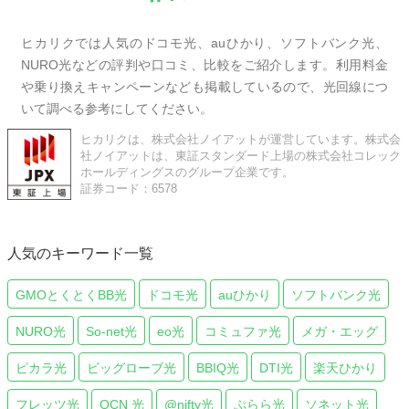
ヒカリクでは人気のドコモ光、auひかり、ソフトバンク光、
NURO光などの評判や口コミ、比較をご紹介します。利用料金
や乗り換えキャンペーンなども掲載しているので、光回線につ
いて調べる参考にしてください。
ヒカリクは、株式会社ノイアットが運営しています。株式会
社ノイアットは、東証スタンダード上場の株式会社コレック
ホールディングスのグループ企業です。
証券コード：6578
人気のキーワード一覧
GMOとくとくBB光
ドコモ光
auひかり
ソフトバンク光
NURO光
So-net光
eo光
コミュファ光
メガ・エッグ
ピカラ光
ビッグローブ光
BBIQ光
DTI光
楽天ひかり
フレッツ光
OCN 光
@nifty光
ぷらら光
ソネット光