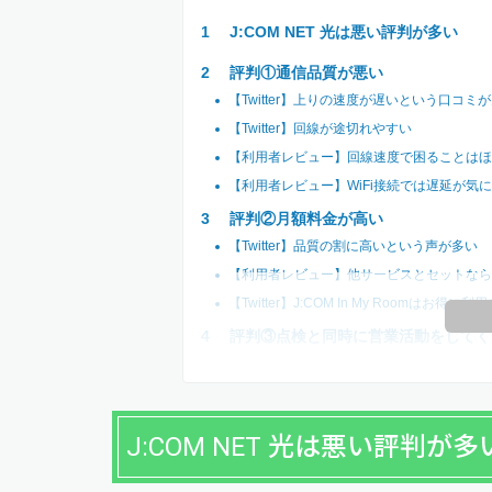
J:COM NET 光は悪い評判が多い
評判①通信品質が悪い
【Twitter】上りの速度が遅いという口コミ
【Twitter】回線が途切れやすい
【利用者レビュー】回線速度で困ることはほ
【利用者レビュー】WiFi接続では遅延が気
評判②月額料金が高い
【Twitter】品質の割に高いという声が多い
【利用者レビュー】他サービスとセットなら
【Twitter】J:COM In My Roomはお得に利
評判③点検と同時に営業活動をしてく
J:COM NET 光は悪い評判が多