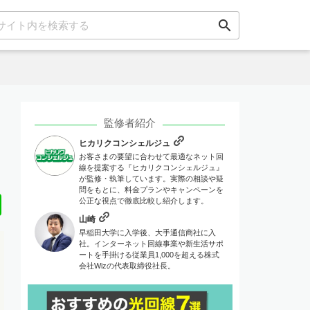
search
監修者紹介
ヒカリクコンシェルジュ
お客さまの要望に合わせて最適なネット回
線を提案する『ヒカリクコンシェルジュ』
が監修・執筆しています。実際の相談や疑
問をもとに、料金プランやキャンペーンを
Line
公正な視点で徹底比較し紹介します。
山崎
早稲田大学に入学後、大手通信商社に入
社。インターネット回線事業や新生活サポ
ートを手掛ける従業員1,000を超える株式
会社Wizの代表取締役社長。