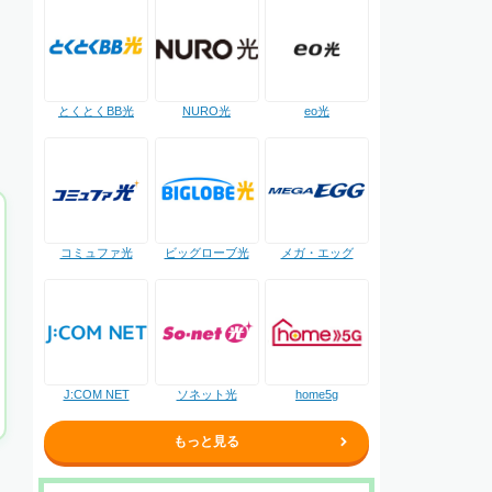
NURO光
とくとくBB光
eo光
コミュファ光
ビッグローブ光
メガ・エッグ
J:COM NET
ソネット光
home5g
もっと見る