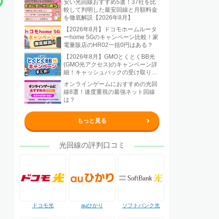
安い光回線おすすめ5選！37社を比
較して判明した最安回線と月額料金
を徹底解説【2026年8月】
【2026年8月】ドコモホームルータ
ーhome 5Gのキャンペーン比較！家
電量販店のHR02一括0円はある？
【2026年8月】GMOとくとくBB光
(GMO光アクセス)のキャンペーン詳
細！キャッシュバックの受け取り方
法も解説
オンラインゲームにおすすめの光回
線8選！速度重視の最強ネット回線
は？
もっと見る
光回線の評判口コミ
ドコモ光
auひかり
ソフトバンク光