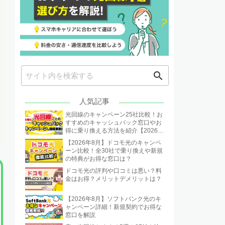
search
人気記事
光回線のキャンペーン25社比較！お
すすめのキャッシュバック窓口やお
得に乗り換える方法を紹介【2026年
8月】
【2026年8月】ドコモ光のキャンペ
ーン比較！全30社で乗り換えや新規
の特典がお得な窓口は？
ドコモ光の評判や口コミは悪い？料
金はお得？メリットデメリットは？
【2026年8月】ソフトバンク光のキ
ャンペーン詳細！新規契約でお得な
窓口を解説