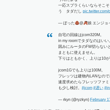
一応スプラくらいならそこそ
う タダだし
pic.twitter.co
— ぼった
@
娘 エンジョイ勢
自宅の回線はjcom320M。
in my roomでタダなのはいい
因みにルータのFW切らない
まともに使えません。
下りはともかく、上りは10
jcom1Gでも上りは100M。
フレッツは建物内LANなので基本
速度求めたらフレッツファミ
も少し検討。
#jcom
#遅い
#i
— rkyn (@ryzkyn)
February 1