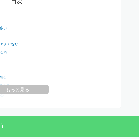
目次
が多い
とんどない
になる
安い
用できる
もっと見る
る
い