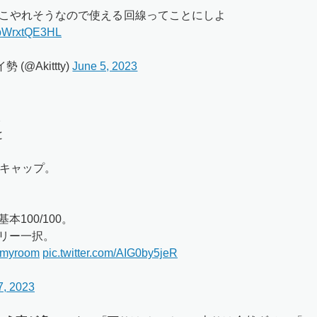
こやれそうなので使える回線ってことにしよ
m/pWrxtQE3HL
 (@Akittty)
June 5, 2023
。
と
がキャップ。
100/100。
リー一択。
nmyroom
pic.twitter.com/AIG0by5jeR
7, 2023