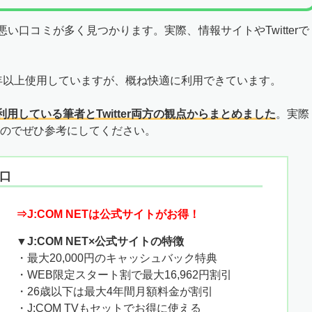
、悪い口コミが多く見つかります。実際、情報サイトやTwitterで
を10年以上使用していますが、概ね快適に利用できています。
利用している筆者とTwitter両方の観点からまとめました
。実際
のでぜひ参考にしてください。
窓口
⇒J:COM NETは公式サイトがお得！
▼J:COM NET×公式サイトの特徴
・最大20,000円のキャッシュバック特典
・WEB限定スタート割で最大16,962円割引
・26歳以下は最大4年間月額料金が割引
・J:COM TVもセットでお得に使える