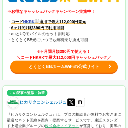
⇒お得なキャッシュバックキャンペーン実施中！
・
コード
HKRK
適用で最大112,000円還元
・
6ヶ月間月額390円で利用可能
・auとUQモバイルのセット割対応
・とくとくBB光にいつでも無料乗り換え可能
6ヶ月間月額390円で使える！
＼コードHKRKで最大112,000円キャッシュバック／
とくとくBBホームWiFiの公式サイト
この記事の監修・執筆
ヒカリクコンシェルジュ
『ヒカリクコンシェルジュ』は、プロの相談員が無料でお客さまに
最適なネット回線を案内・提案するサービスです。東証スタンダー
ド上場企業グループの
株式会社ノイアット
が運営しており、実際の