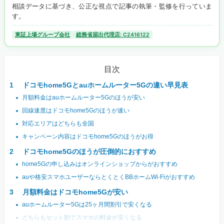
相談データに基づき、公正な視点で記事の執筆・監修を行っていま
す。
東証上場グループ会社
総務省届出代理店: C2416122
目次
ドコモhome5Gとauホームルーター5Gの違い早見表
月額料金はauホームルーター5Gのほうが安い
回線速度はドコモhome5Gのほうが速い
対応エリアはどちらも全国
キャンペーン内容はドコモhome5Gのほうがお得
ドコモhome5Gのほうが圧倒的におすすめ
home5Gの申し込みはオンラインショップからがおすすめ
auや格安スマホユーザーならとくとくBBホームWi-Fiがおすすめ
月額料金はドコモhome5Gが安い
auホームルーター5Gは25ヶ月間割引で安くなる
どちらもセット割でスマホの料金が安くなる