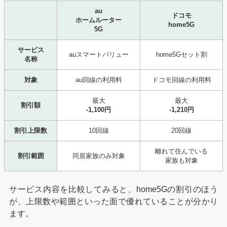
au
ドコモ
ホームルーター
home5G
5G
サービス
auスマートバリュー
home5Gセット割
名称
対象
au回線の利用料
ドコモ回線の利用料
最大
最大
割引額
-1,100円
-1,210円
割引上限数
10回線
20回線
離れて住んでいる
割引範囲
同居家族のみ対象
家族も対象
サービス内容を比較してみると、home5Gの割引のほう
が、上限数や範囲といった面で優れていることが分かり
ます。