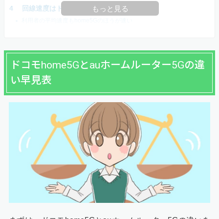
回線速度はドコモhome5Gが速い
もっと見る
利用者の平均速度もhome5Gのほうが速い
ドコモhome5Gとauホームルーター5Gの違
い早見表