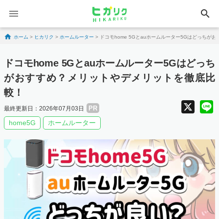
search
Skip to content
ホーム
>
ヒカリク
>
ホームルーター
>
ドコモhome 5Gとauホームルーター5Gはどっち
ドコモhome 5Gとauホームルーター5Gはどっち
がおすすめ？メリットやデメリットを徹底比
較！
X
PR
最終更新日：2026年07月03日
home5G
ホームルーター