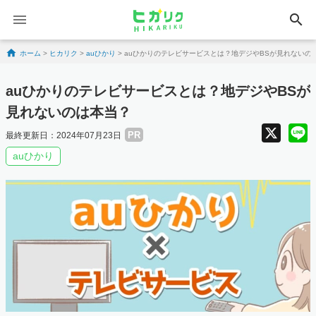
search
Skip to content
ホーム
>
ヒカリク
>
auひかり
>
auひかりのテレビサービスとは？地デジやBSが見れないの
auひかりのテレビサービスとは？地デジやBSが
見れないのは本当？
X
PR
最終更新日：2024年07月23日
auひかり