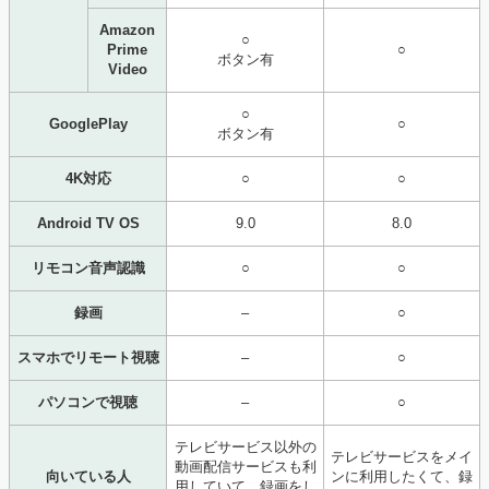
Amazon
○
Prime
○
ボタン有
Video
○
GooglePlay
○
ボタン有
4K対応
○
○
Android TV OS
9.0
8.0
リモコン音声認識
○
○
録画
–
○
スマホでリモート視聴
–
○
パソコンで視聴
–
○
テレビサービス以外の
テレビサービスをメイ
動画配信サービスも利
向いている人
ンに利用したくて、録
用していて、録画をし