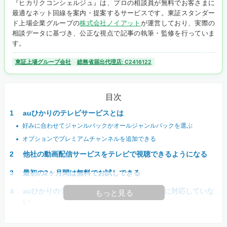
『ヒカリクコンシェルジュ』は、プロの相談員が無料でお客さまに
最適なネット回線を案内・提案するサービスです。東証スタンダー
ド上場企業グループの
株式会社ノイアット
が運営しており、実際の
相談データに基づき、公正な視点で記事の執筆・監修を行っていま
す。
東証上場グループ会社
総務省届出代理店: C2416122
目次
auひかりのテレビサービスとは
好みに合わせてジャンルパックかオールジャンルパックを選ぶ
オプションでプレミアムチャンネルを追加できる
他社の動画配信サービスをテレビで視聴できるようになる
最初の2ヶ月間は無料でお試しできる
auひかりのテレビサービスは地デジ･BS･CSに対応していな
もっと見る
い