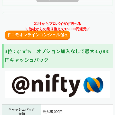
関連記事
▶ドコモ光×GMOとくとくBBの評判まとめ
STEP1
21社からプロバイダが選べる
＼他社からの乗り換えで15,000円還元／
ドコモオンラインコンシェルジュ
WEBから申し込む
まずは、ドコモオンラインコンシェルジュの「
WEBサイト
」にアクセスしましょう。サイトを開いた
3位：@nifty｜オプション加入なしで最大35,000
ら、ページ右上の「お申込み」という赤いボタンを押して
ください。
円キャッシュバック
キャッシュバック
最大35,000円
金額