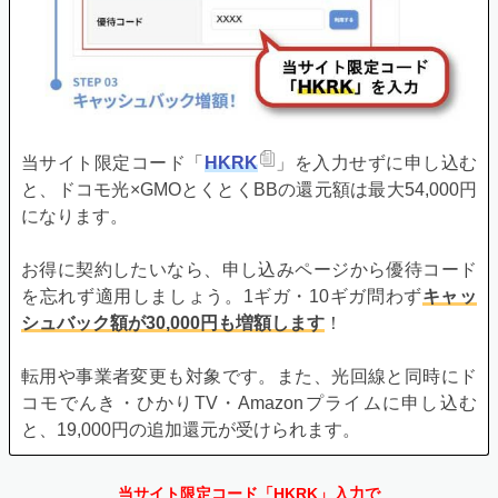
当サイト限定コード「
HKRK
」を入力せずに申し込む
と、ドコモ光×GMOとくとくBBの還元額は最大54,000円
になります。
お得に契約したいなら、申し込みページから優待コード
を忘れず適用しましょう。1ギガ・10ギガ問わず
キャッ
シュバック額が30,000円も増額します
！
転用や事業者変更も対象です。また、光回線と同時にド
コモでんき・ひかりTV・Amazonプライムに申し込む
と、19,000円の追加還元が受けられます。
当サイト限定コード「HKRK」入力で