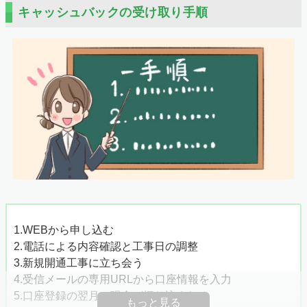
キャッシュバックの受け取り手順
工事が完了したら、最後に通信機器の設定をしましょう。
事前に機器を受け取っているはずなので、同封されている
説明書を見ながら設定してください。
STEP4
開通から4ヶ月後に指定口座へ振り込み
申し込み時に作成したメールアドレス宛に口座情報の登録
依頼メールが届きます。メールを確認次第、速やかに登録
しましょう。
口座を登録した翌月末に、キャッシュバックが振り込まれ
1.WEBから申し込む
ます。振り込みが無事完了したか、早めに確認しましょ
2.電話による内容確認と工事日の調整
う。
3.新規開通工事に立ち会う
4.受信メールの専用URLから口座情報を入力
5.口座登録の翌月に現金が振り込まれる
もっと見る