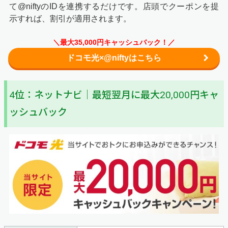
て@niftyのIDを連携するだけです。店頭でクーポンを提
入力内容を確認し、間違いがなければ「次へ」という赤い
示すれば、割引が適用されます。
ボタンを押してください。
＼最大35,000円キャッシュバック！／
ドコモ光×@niftyはこちら
4位：ネットナビ｜最短翌月に最大20,000円キャ
ッシュバック
以上で手続きは終了です。あとはドコモオンラインコンシ
ェルジュからの電話連絡を待ちましょう。
STEP2