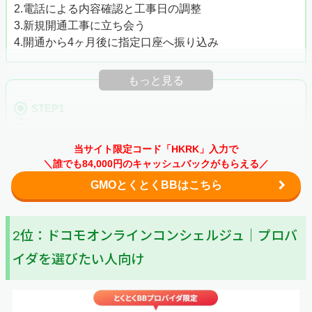
2.電話による内容確認と工事日の調整
3.新規開通工事に立ち会う
4.開通から4ヶ月後に指定口座へ振り込み
もっと見る
STEP1
WEBから申し込む
当サイト限定コード「HKRK」入力で
まずは、GMOとくとくBBの「
WEBサイト
」にアクセスし
＼誰でも84,000円のキャッシュバックがもらえる／
ましょう。サイトを開いたら、ページ上段の「お申込み」
GMOとくとくBBはこちら
という赤いボタンを押してください。
会員IDとパスワードは、契約から1週間～10日後に郵送か
2位：ドコモオンラインコンシェルジュ｜プロバ
SMSメールで届くので確認しましょう。ちなみに、どち
らで通知されるかは、申し込み時の希望によって変わりま
イダを選びたい人向け
す。
ボタンを押すと簡単なアンケートへの回答が求められま
す。該当する内容を選択して「次に進む」を選択してくだ