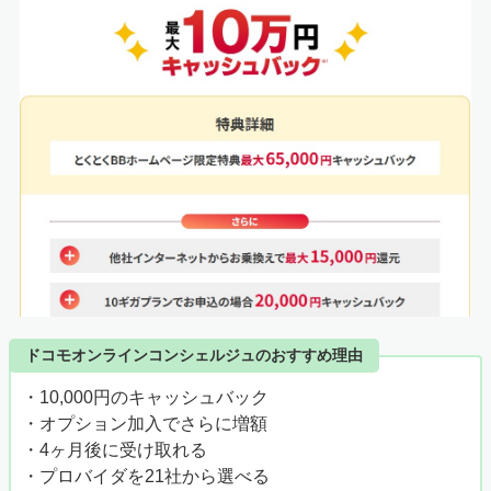
さい。
ドコモオンラインコンシェルジュのおすすめ理由
・10,000円のキャッシュバック
続いて、申し込みに必要な個人情報・連絡希望日を入力し
・オプション加入でさらに増額
ます。必須項目は「氏名」「電話番号」「連絡希望日時」
の3点です。
・4ヶ月後に受け取れる
・プロバイダを21社から選べる