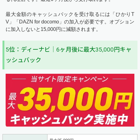
新規契約の場合、屋内と屋外の開通工事をするので必ず立
ち会いが必要です。
最大金額のキャッシュバックを受け取るには「ひかりT
工事は1～2時間前後で終わりますが、トラブル回避のた
V」「DAZN for docomo」の加入が必要です。オプション
めにも、工事当日は1日休めるように調整しておきましょ
に加入しないと15,000円に減額されます。
う。
5位：ディーナビ｜6ヶ月後に最大35,000円キャ
工事が完了したら、最後に通信機器の設定をしましょう。
事前に機器を受け取っているはずなので、同封されている
ッシュバック
説明書を見ながら設定してください。
STEP4
受信メールの専用URLから口座情報を入力
申し込み後に届いていたメールより、口座情報を入力しま
しょう。
口座番号や名義だけの入力なので数分で完了します。メー