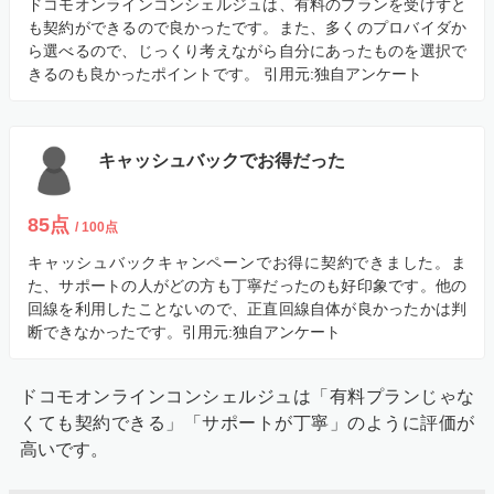
ドコモオンラインコンシェルジュは、有料のプランを受けずと
も契約ができるので良かったです。また、多くのプロバイダか
ら選べるので、じっくり考えながら自分にあったものを選択で
STEP3
きるのも良かったポイントです。
引用元:独自アンケート
新規開通工事に立ち会う
キャッシュバックでお得だった
85点
/ 100点
キャッシュバックキャンペーンでお得に契約できました。ま
た、サポートの人がどの方も丁寧だったのも好印象です。他の
回線を利用したことないので、正直回線自体が良かったかは判
断できなかったです。
引用元:独自アンケート
新規契約の場合、屋内と屋外の開通工事をするので必ず立
ち会いが必要です。
ドコモオンラインコンシェルジュは「有料プランじゃな
くても契約できる」「サポートが丁寧」のように評価が
工事は1～2時間前後で終わりますが、トラブル回避のた
高いです。
めにも、工事当日は1日休めるように調整しておきましょ
う。