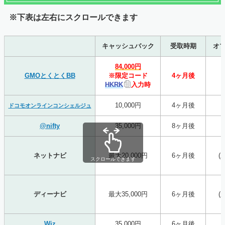
※下表は左右にスクロールできます
キャッシュバック
受取時期
オ
84,000円
GMOとくとくBB
※限定コード
4ヶ月後
HKRK
入力時
10,000円
4ヶ月後
ドコモオンラインコンシェルジュ
@nifty
35,000円
8ヶ月後
ネットナビ
最大20,000円
6ヶ月後
(
スクロールできます
ディーナビ
最大35,000円
6ヶ月後
(
Wiz
35,000円
6ヶ月後