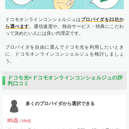
以上で手続きは終了です。あとはGMOとくとくBBからの
電話連絡を待ちましょう。
ドコモオンラインコンシェルジュは
プロバイダを21社か
ら選べます
。通信速度や、独自サービス・特典にこだわ
って決めたい人には良い代理店です。
STEP2
プロバイダを自由に選んでドコモ光を利用したいとき
電話による内容確認と工事日の調整
に、ドコモオンラインコンシェルジュを検討しましょ
申し込み時に希望した日時に、GMOとくとくBBから内容
う。
確認の電話がきます。
ドコモ光×ドコモオンラインコンシェルジュの評
この電話では、入力した契約者情報の確認と、料金プラン
判口コミ
やキャンペーンの説明があります。疑問があれば質問して
おきましょう。
多くのプロバイダから選択できる
次にドコモ光から2回目の電話がかかってきます。2回目
の電話の内容は工事日程の調整です。都合の良い日程で調
整しましょう。
85点
/ 100点