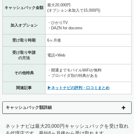
電話による内容確認と工事日の調整
最大20,000円
キャッシュバック金額
(オプション未加入で15,000円)
申し込み時に希望した日時に、ドコモオンラインコンシェ
ルジュから内容確認の電話がきます。
・ひかりTV
加入オプション
・DAZN for docomo
この電話では、入力した契約者情報の確認と、料金プラン
やキャンペーンの説明があります。疑問があれば質問して
受け取り時期
6ヶ月後
おきましょう。
受け取り申請
電話+Web
の方法
次に、ドコモ光から2回目の電話がかかってきます。
・開通までモバイルWiFiが無料
2回目の電話は、工事日程の調整です。工事が終わらない
その他特典
・プロバイダ別の特典がある
とインターネットは利用できないので、都合の良い日程で
調整しましょう。
関連記事
▶ネットナビの評判・口コミまとめ
キャッシュバック額詳細
STEP3
ネットナビは最大20,000円キャッシュバックを受け取れ
新規開通工事に立ち会う
る代理店です。最短6ヶ月後から受け取れます。