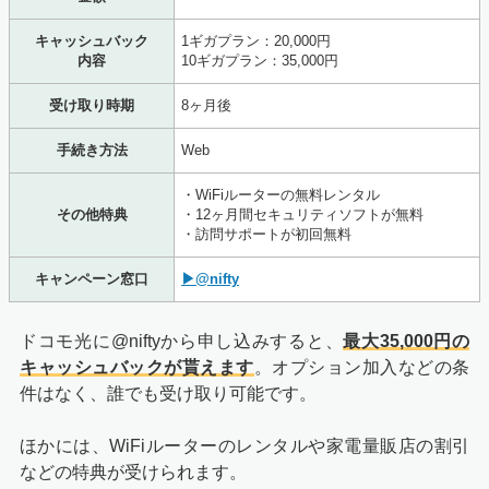
ボタンを押すと、簡単なアンケートへ回答が求められま
す。全て2択なので、該当する内容を選んで「次に進む」
キャッシュバック
1ギガプラン：20,000円
を選択してください。
内容
10ギガプラン：35,000円
受け取り時期
8ヶ月後
手続き方法
Web
・WiFiルーターの無料レンタル
その他特典
・12ヶ月間セキュリティソフトが無料
・訪問サポートが初回無料
キャンペーン窓口
▶@nifty
ドコモ光に@niftyから申し込みすると、
最大35,000円の
続いて、申し込みに必要な個人情報・連絡希望日を入力し
キャッシュバックが貰えます
。オプション加入などの条
ます。必須項目は「氏名」「電話番号」「連絡希望日時」
件はなく、誰でも受け取り可能です。
の3点です。
ほかには、WiFiルーターのレンタルや家電量販店の割引
などの特典が受けられます。