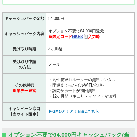
キャッシュバック金額
84,000円
オプション不要で84,000円還元
キャッシュバック内容
※限定コード
HKRK
入力時
受け取り時期
4ヶ月後
受け取り申請
メール
の方法
・高性能WiFiルーターの無料レンタル
その他特典
・開通までモバイルWiFiが無料
※業界一豊富
・訪問サポートが初回無料
・12ヶ月間セキュリティソフトが無料
キャンペーン窓口
▶GMOとくとくBBはこちら
【当サイト限定】
オプション不要で84,000円キャッシュバック(当