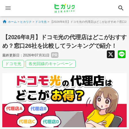
search
Skip to content
ホーム
>
ヒカリク
>
ドコモ光
>
【2026年8月】ドコモ光の代理店はどこがおすすめ？窓口2
【2026年8月】ドコモ光の代理店はどこがおすす
め？窓口26社を比較してランキングで紹介！
X
PR
最終更新日：2026年07月31日
ドコモ光
各光回線のキャンペーン