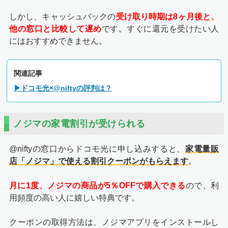
しかし、キャッシュバックの
受け取り時期は8ヶ月後と、
他の窓口と比較して遅め
です。すぐに還元を受けたい人
にはおすすめできません。
関連記事
▶ドコモ光×@niftyの評判は？
全ての必須項目が入力出来たら、ページ下部に進み「確認
画面へ進む」という赤いボタンを押してください。
ノジマの家電割引が受けられる
@niftyの窓口からドコモ光に申し込みすると、
家電量販
店「ノジマ」で使える割引クーポンがもらえます
。
月に1度、ノジマの商品が5％OFFで購入できる
ので、利
用頻度の高い人に嬉しい特典です。
クーポンの取得方法は、ノジマアプリをインストールし