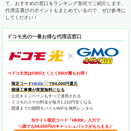
て、おすすめの窓口をランキング形式でご紹介します。
代理店選びのポイントもまとめているので、ぜひ参考に
してください！
ドコモ光の一番お得な代理店窓口
⇒ドコモ光はGMOとくとくBBが最もお得！
・
限定コード
HKRK
で84,000円還元
・
開通工事費が実質無料になる
・公式キャンペーンもすべて適用される
・ドコモのスマホ料金が毎月1,210円安くなる
・開通までの期間モバイルWiFiを無料レンタル
当サイト限定コード「HKRK」入力で
＼誰でも84,000円のキャッシュバックがもらえる／