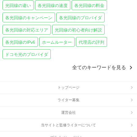
光回線の違い
各光回線の速度
各光回線の料金
各光回線のキャンペーン
各光回線のプロバイダ
各光回線の対応エリア
光回線の初心者向け解説
各光回線のIPv6
ホームルーター
代理店の評判
ドコモ光のプロバイダ
chevron_right
全てのキーワードを見る
トップページ
ライター募集
運営会社
当サイトと監修ライターについて