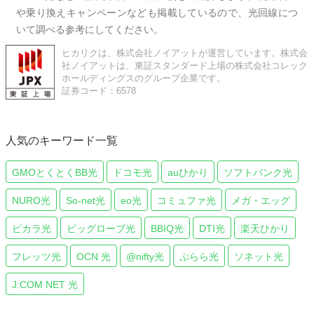
や乗り換えキャンペーンなども掲載しているので、光回線につ
いて調べる参考にしてください。
ヒカリクは、株式会社ノイアットが運営しています。株式会
社ノイアットは、東証スタンダード上場の株式会社コレック
ホールディングスのグループ企業です。
証券コード：6578
人気のキーワード一覧
GMOとくとくBB光
ドコモ光
auひかり
ソフトバンク光
NURO光
So-net光
eo光
コミュファ光
メガ・エッグ
ピカラ光
ビッグローブ光
BBIQ光
DTI光
楽天ひかり
フレッツ光
OCN 光
@nifty光
ぷらら光
ソネット光
J:COM NET 光