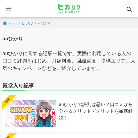
search
Skip to content
ホーム
>
ヒカリク
>
auひかり
auひかり
auひかりに関する記事一覧です。実際に利用している人の
口コミ評判をはじめ、月額料金、回線速度、提供エリア、人
気のキャンペーンなどをご紹介しています。
殿堂入り記事
auひかりの評判は悪い？口コミから
分かるメリットデメリットを徹底解
説！