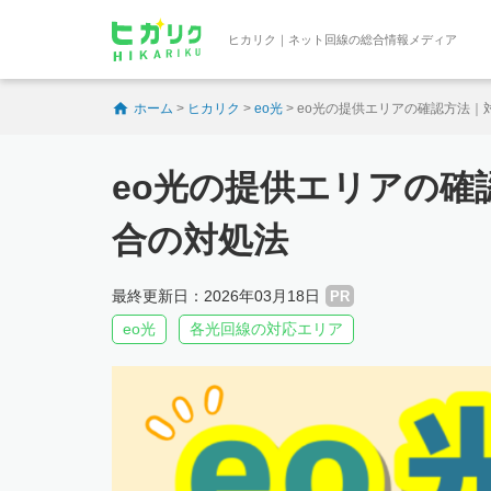
ヒカリク｜ネット回線の総合情報メディア
ホーム
>
ヒカリク
>
eo光
>
eo光の提供エリアの確認方法｜
eo光の提供エリアの確
合の対処法
最終更新日：2026年03月18日
PR
eo光
各光回線の対応エリア