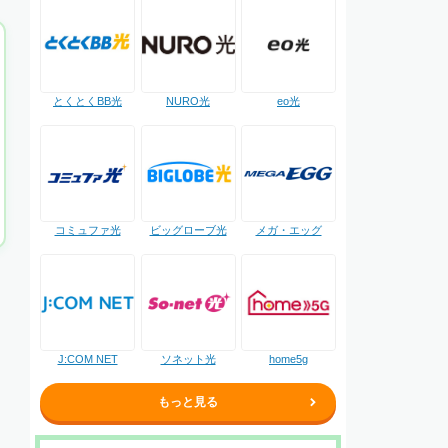
NURO光
とくとくBB光
eo光
コミュファ光
ビッグローブ光
メガ・エッグ
J:COM NET
ソネット光
home5g
もっと見る