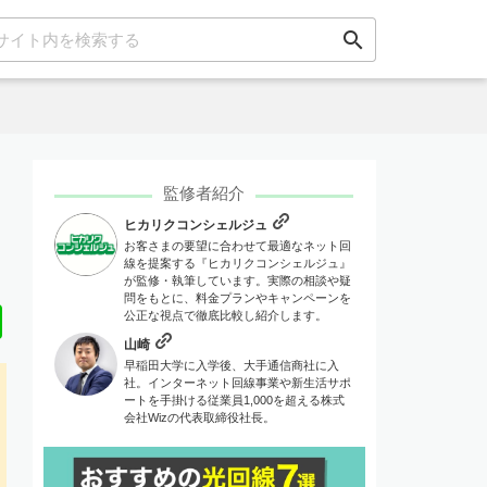
search
監修者紹介
ヒカリクコンシェルジュ
お客さまの要望に合わせて最適なネット回
線を提案する『ヒカリクコンシェルジュ』
が監修・執筆しています。実際の相談や疑
問をもとに、料金プランやキャンペーンを
Line
公正な視点で徹底比較し紹介します。
山崎
早稲田大学に入学後、大手通信商社に入
社。インターネット回線事業や新生活サポ
ートを手掛ける従業員1,000を超える株式
会社Wizの代表取締役社長。