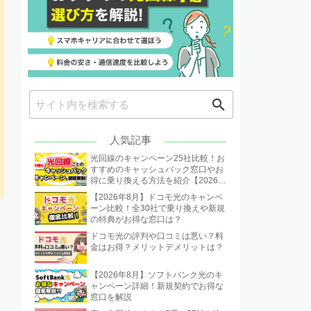
search
人気記事
光回線のキャンペーン25社比較！お
すすめのキャッシュバック窓口やお
得に乗り換える方法を紹介【2026年
8月】
【2026年8月】ドコモ光のキャンペ
ーン比較！全30社で乗り換えや新規
の特典がお得な窓口は？
ドコモ光の評判や口コミは悪い？料
金はお得？メリットデメリットは？
【2026年8月】ソフトバンク光のキ
ャンペーン詳細！新規契約でお得な
窓口を解説