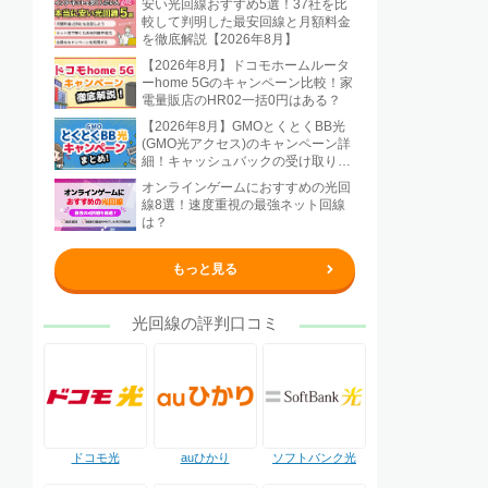
安い光回線おすすめ5選！37社を比
較して判明した最安回線と月額料金
を徹底解説【2026年8月】
【2026年8月】ドコモホームルータ
ーhome 5Gのキャンペーン比較！家
電量販店のHR02一括0円はある？
【2026年8月】GMOとくとくBB光
(GMO光アクセス)のキャンペーン詳
細！キャッシュバックの受け取り方
法も解説
オンラインゲームにおすすめの光回
線8選！速度重視の最強ネット回線
は？
もっと見る
光回線の評判口コミ
ドコモ光
auひかり
ソフトバンク光