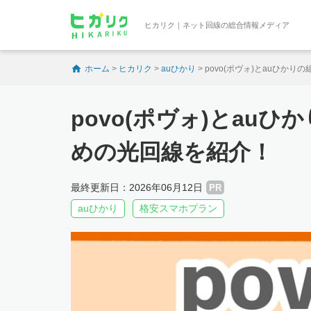
ヒカリク｜ネット回線の総合情報メディア
ホーム
>
ヒカリク
>
auひかり
>
povo(ポヴォ)とauひか
povo(ポヴォ)とau
めの光回線を紹介！
最終更新日：2026年06月12日
PR
auひかり
格安スマホプラン