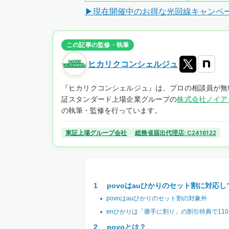
▶現在開催中のお得な光回線キャンペ
この記事の監修・執筆
ヒカリクコンシェルジュ
『ヒカリクコンシェルジュ』は、プロの相談員が無
証スタンダード上場企業グループの
株式会社ノイア
の執筆・監修を行っています。
東証上場グループ会社
総務省届出代理店: C2416122
povoはauひかりのセット割に対応
povoはauひかりのセット割の対象外
enひかりは「勝手に割り」の割引特典で11
povoとは？