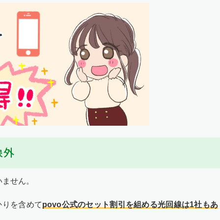
象外
いません。
かりを含めて
povo公式のセット割引を組める光回線は1社もあ