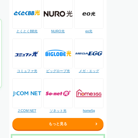
NURO光
とくとくBB光
eo光
コミュファ光
ビッグローブ光
メガ・エッグ
J:COM NET
ソネット光
home5g
もっと見る