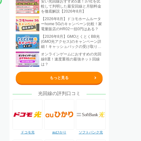
安い光回線おすすめ5選！37社を比
較して判明した最安回線と月額料金
を徹底解説【2026年8月】
【2026年8月】ドコモホームルータ
ーhome 5Gのキャンペーン比較！家
電量販店のHR02一括0円はある？
【2026年8月】GMOとくとくBB光
(GMO光アクセス)のキャンペーン詳
細！キャッシュバックの受け取り方
法も解説
オンラインゲームにおすすめの光回
線8選！速度重視の最強ネット回線
は？
もっと見る
光回線の評判口コミ
ドコモ光
auひかり
ソフトバンク光