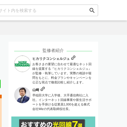
search
監修者紹介
ヒカリクコンシェルジュ
お客さまの要望に合わせて最適なネット回
線を提案する『ヒカリクコンシェルジュ』
が監修・執筆しています。実際の相談や疑
問をもとに、料金プランやキャンペーンを
Line
公正な視点で徹底比較し紹介します。
山崎
早稲田大学に入学後、大手通信商社に入
社。インターネット回線事業や新生活サポ
ートを手掛ける従業員1,000を超える株式
会社Wizの代表取締役社長。