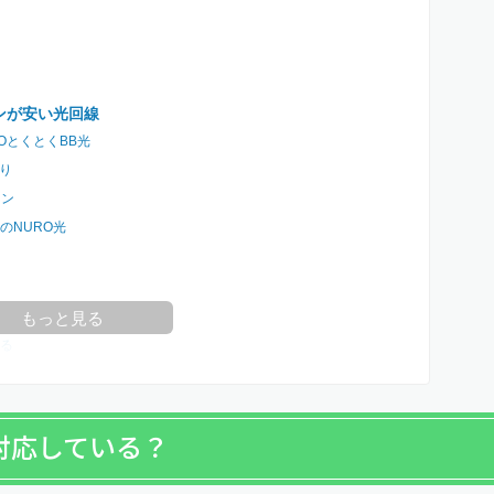
ンが安い光回線
OとくとくBB光
かり
ラン
のNURO光
調べる
もっと見る
する
に対応している？