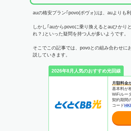
auの格安プラン｢povo(ポヴォ)｣は、au
しかし｢auからpovoに乗り換えるとauひか
れ？｣といった疑問を持つ人が多いようです。
そこでこの記事では、povoとの組み合わせに
説していきます。
2026年8月人気のおすすめ光回線
月額料金
基本料が相
WiFiル
契約期間
コード
HK