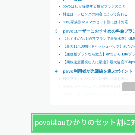
povoはauが提供する格安プランのこと
料金はトッピングの内容によって変わる
auの家族割やスマホセット割には非対応
povoユーザーにおすすめの料金プラ
【おすすめNo1!通常プランで最安水準】GM
【最大114,000円キャッシュバック】auひ
【廉価版プランなら激安】enひかり Liteプ
【回線速度重視な人に最適】最大速度2Gbps
povo利用者が光回線を選ぶポイント
料金プランがシンプルに安い回線を選ぶ
高額なキャッシュバック特典を受けられるか
WiFiルーターの無料レンタルがあるか確認
povoはauひかりのセット割