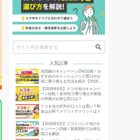
search
人気記事
光回線のキャンペーン25社比較！お
すすめのキャッシュバック窓口やお
得に乗り換える方法を紹介【2026年
8月】
【2026年8月】ドコモ光のキャンペ
ーン比較！全30社で乗り換えや新規
の特典がお得な窓口は？
ドコモ光の評判や口コミは悪い？料
金はお得？メリットデメリットは？
【2026年8月】ソフトバンク光のキ
ャンペーン詳細！新規契約でお得な
窓口を解説