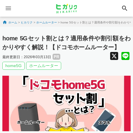
search
Skip to content
ホーム
>
ヒカリク
>
ホームルーター
>
home 5Gセット割とは？適用条件や割引額をわか
home 5Gセット割とは？適用条件や割引額をわ
かりやすく解説！【ドコモホームルーター】
X
PR
最終更新日：2026年03月13日
home5G
ホームルーター