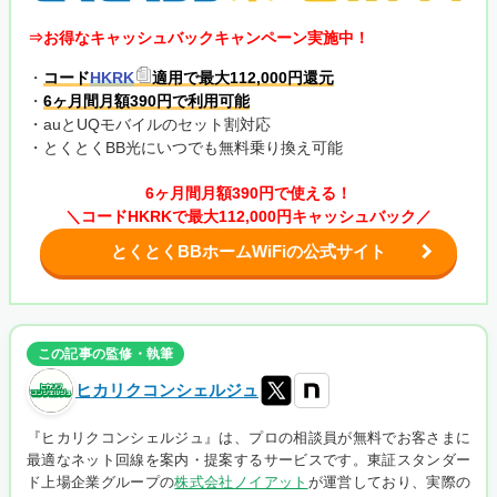
⇒お得なキャッシュバックキャンペーン実施中！
・
コード
HKRK
適用で最大112,000円還元
・
6ヶ月間月額390円で利用可能
・auとUQモバイルのセット割対応
・とくとくBB光にいつでも無料乗り換え可能
6ヶ月間月額390円で使える！
＼コードHKRKで最大112,000円キャッシュバック／
とくとくBBホームWiFiの公式サイト
この記事の監修・執筆
ヒカリクコンシェルジュ
『ヒカリクコンシェルジュ』は、プロの相談員が無料でお客さまに
最適なネット回線を案内・提案するサービスです。東証スタンダー
ド上場企業グループの
株式会社ノイアット
が運営しており、実際の