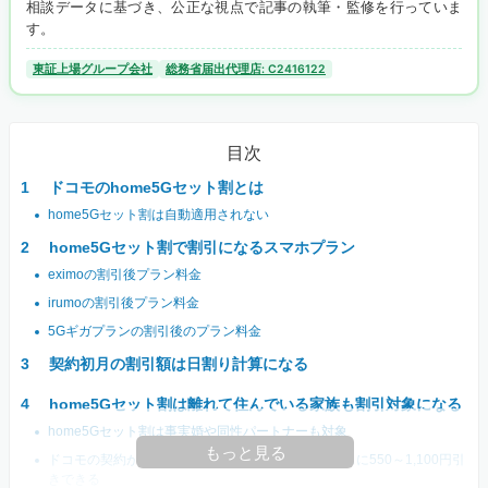
相談データに基づき、公正な視点で記事の執筆・監修を行っていま
す。
東証上場グループ会社
総務省届出代理店: C2416122
目次
ドコモのhome5Gセット割とは
home5Gセット割は自動適用されない
home5Gセット割で割引になるスマホプラン
eximoの割引後プラン料金
irumoの割引後プラン料金
5Gギガプランの割引後のプラン料金
契約初月の割引額は日割り計算になる
home5Gセット割は離れて住んでいる家族も割引対象になる
home5Gセット割は事実婚や同性パートナーも対象
もっと見る
ドコモの契約が2回線以上ならみんなドコモ割でさらに550～1,100円引
きできる