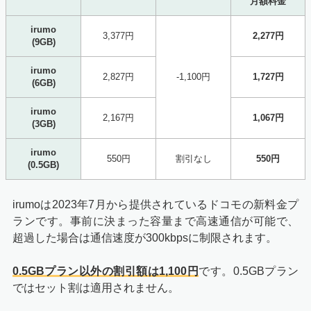
月額料金
irumo
3,377円
2,277円
(9GB)
irumo
2,827円
-1,100円
1,727円
(6GB)
irumo
2,167円
1,067円
(3GB)
irumo
550円
割引なし
550円
(0.5GB)
irumoは2023年7月から提供されているドコモの新料金プ
ランです。事前に決まった容量まで高速通信が可能で、
超過した場合は通信速度が300kbpsに制限されます。
0.5GBプラン以外の割引額は1,100円
です。0.5GBプラン
ではセット割は適用されません。