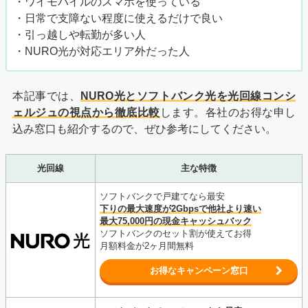
・ワイモバイルのスマホを使っている
・日常で支障ない程度に使えるだけで良い
・引っ越しや転勤が多い人
・NURO光が対応エリア外だった人
本記事では、
NURO光とソフトバンク光を光回線コンシ
ェルジュの視点から徹底比較
します。各社のお得な申し
込み窓口も紹介するので、ぜひ参考にしてください。
光回線
主な特徴
ソフトバンクで戸建てなら最安
下りの最大速度が2Gbpsで他社より速い
最大75,000円の現金キャッシュバック
ソフトバンクのセット割が使えてお得
月額料金が2ヶ月間無料
お得なキャンペーン窓口