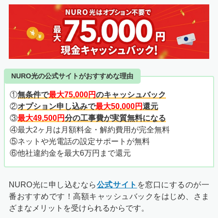
NURO光の公式サイトがおすすめな理由
①
無条件で
最大75,000円
のキャッシュバック
②
オプション申し込みで
最大
50,000円
還元
③
最大49,500円
分の工事費が実質無料になる
④最大2ヶ月は月額料金・解約費用が完全無料
⑤ネットや光電話の設定サポートが無料
⑥他社違約金を最大6万円まで還元
NURO光に申し込むなら
公式サイト
を窓口にするのが一
番おすすめです！
高額キャッシュバックをはじめ、さま
ざまなメリットを受けられるからです。