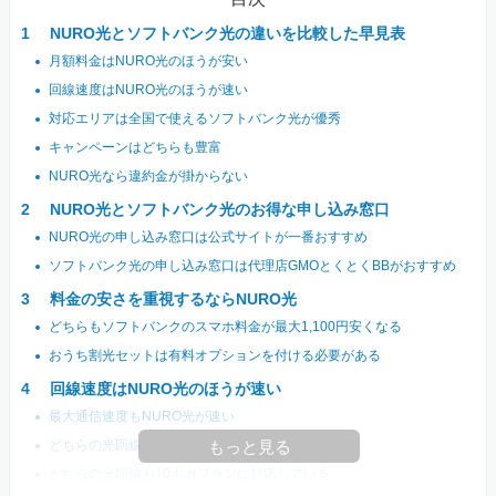
NURO光とソフトバンク光の違いを比較した早見表
月額料金はNURO光のほうが安い
回線速度はNURO光のほうが速い
対応エリアは全国で使えるソフトバンク光が優秀
キャンペーンはどちらも豊富
NURO光なら違約金が掛からない
NURO光とソフトバンク光のお得な申し込み窓口
NURO光の申し込み窓口は公式サイトが一番おすすめ
ソフトバンク光の申し込み窓口は代理店GMOとくとくBBがおすすめ
料金の安さを重視するならNURO光
どちらもソフトバンクのスマホ料金が最大1,100円安くなる
おうち割光セットは有料オプションを付ける必要がある
回線速度はNURO光のほうが速い
最大通信速度もNURO光が速い
どちらの光回線もIPv6に対応している
もっと見る
どちらの光回線も10ギガプランに対応している