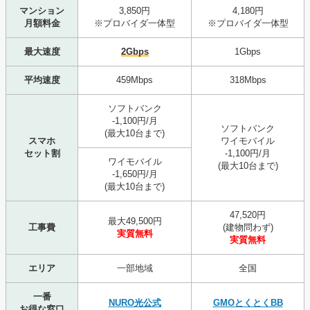
マンション
3,850円
4,180円
月額料金
※プロバイダ一体型
※プロバイダ一体型
最大速度
2Gbps
1Gbps
平均速度
459Mbps
318Mbps
ソフトバンク
-1,100円/月
ソフトバンク
(最大10台まで)
スマホ
ワイモバイル
セット割
-1,100円/月
ワイモバイル
(最大10台まで)
-1,650円/月
(最大10台まで)
47,520円
最大49,500円
工事費
(建物問わず)
実質無料
実質無料
エリア
一部地域
全国
一番
NURO光公式
GMOとくとくBB
お得な窓口