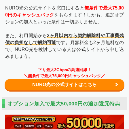
NURO光の公式サイトを窓口にすると
無条件で最大75,00
0円のキャッシュバック
をもらえます！しかも、追加オプ
ションの加入といった条件は一切ありません。
また、利用開始から
2ヶ月以内なら契約解除料や工事費残
債の負担なしで解約可能
です。月額料金も2ヶ月無料なの
で、NURO光を検討している人は公式サイトから申し込
みましょう。
下り最大2Gbpsの高速回線！
＼無条件で最大75,000円キャッシュバック／
NURO光の公式サイトはこちら
オプション加入で最大50,000円の追加還元特典