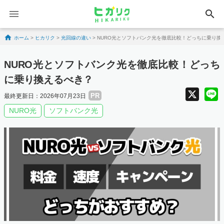
search
Skip to content
ホーム
>
ヒカリク
>
光回線の違い
>
NURO光とソフトバンク光を徹底比較！どっちに乗り換
NURO光とソフトバンク光を徹底比較！どっち
に乗り換えるべき？
X
PR
最終更新日：2026年07月23日
NURO光
ソフトバンク光