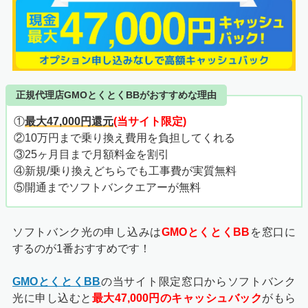
正規代理店GMOとくとくBBがおすすめな理由
①
最大47,000円還元
(当サイト限定)
②10万円まで乗り換え費用を負担してくれる
③25ヶ月目まで月額料金を割引
④新規/乗り換えどちらでも工事費が実質無料
⑤開通までソフトバンクエアーが無料
ソフトバンク光の申し込みは
GMOとくとくBB
を窓口に
するのが1番おすすめです！
GMOとくとくBB
の当サイト限定窓口からソフトバンク
光に申し込むと
最大47,000円のキャッシュバック
がもら