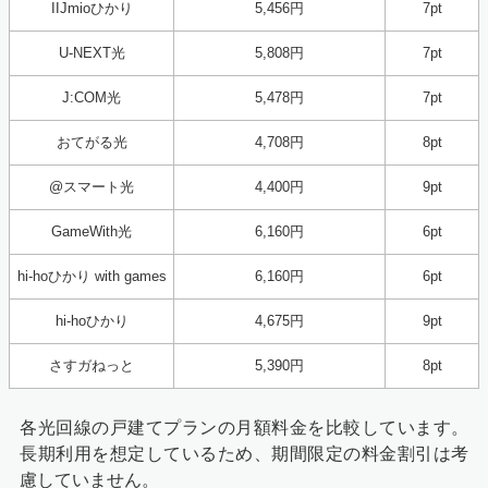
IIJmioひかり
5,456円
7pt
U-NEXT光
5,808円
7pt
J:COM光
5,478円
7pt
おてがる光
4,708円
8pt
@スマート光
4,400円
9pt
GameWith光
6,160円
6pt
hi-hoひかり with games
6,160円
6pt
hi-hoひかり
4,675円
9pt
さすガねっと
5,390円
8pt
各光回線の戸建てプランの月額料金を比較しています。
長期利用を想定しているため、期間限定の料金割引は考
慮していません。