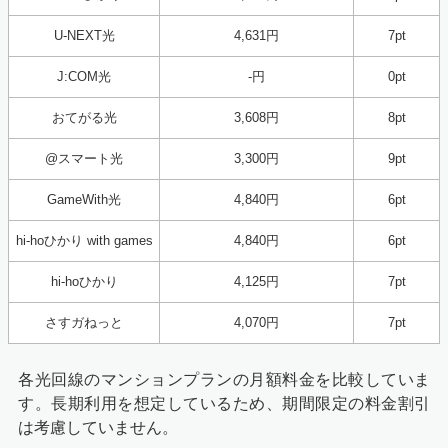
U-NEXT光
4,631円
7pt
J:COM光
-円
0pt
おてがる光
3,608円
8pt
@スマート光
3,300円
9pt
GameWith光
4,840円
6pt
hi-hoひかり with games
4,840円
6pt
hi-hoひかり
4,125円
7pt
さすガねっと
4,070円
7pt
各光回線のマンションプランの月額料金を比較していま
す。長期利用を想定しているため、期間限定の料金割引
は考慮していません。