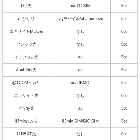
DTI光
au/DTI SIM
5pt
enひかり
UQモバイル/ahamo/povo
5pt
エキサイトMEC光
なし
0pt
フレッツ光
なし
0pt
イッツコム光
au
5pt
AsahiNet光
au
5pt
@TCOMヒカリ
au/LIBMO
5pt
エキサイト光
なし
0pt
@nifty光
au
5pt
IIJmioひかり
IIJmio SIM/BIC SIM
5pt
U-NEXT光
なし
0pt