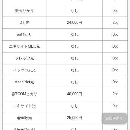
楽天ひかり
なし
0pt
DTI光
24,000円
2pt
enひかり
なし
0pt
エキサイトMEC光
なし
0pt
フレッツ光
なし
0pt
イッツコム光
なし
0pt
AsahiNet光
なし
0pt
@TCOMヒカリ
40,000円
2pt
エキサイト光
なし
0pt
@nifty光
25,000円
2pt
目次を開く
IIJmioひかり
なし
0pt