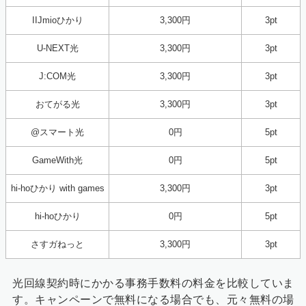
IIJmioひかり
3,300円
3pt
U-NEXT光
3,300円
3pt
J:COM光
3,300円
3pt
おてがる光
3,300円
3pt
@スマート光
0円
5pt
GameWith光
0円
5pt
hi-hoひかり with games
3,300円
3pt
hi-hoひかり
0円
5pt
さすガねっと
3,300円
3pt
光回線契約時にかかる事務手数料の料金を比較していま
す。キャンペーンで無料になる場合でも、元々無料の場