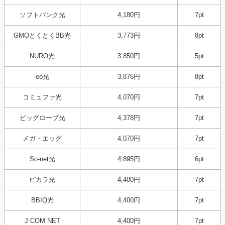
ソフトバンク光
4,180円
7pt
GMOとくとくBB光
3,773円
8pt
NURO光
3,850円
5pt
eo光
3,876円
8pt
コミュファ光
4,070円
7pt
ビッグローブ光
4,378円
7pt
メガ・エッグ
4,070円
7pt
So-net光
4,895円
6pt
ピカラ光
4,400円
7pt
BBIQ光
4,400円
7pt
J:COM NET
4,400円
7pt