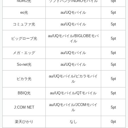
NURO光
ソフトバンク/NUROモバイル
5pt
eo光
au/UQモバイル
5pt
コミュファ光
au/UQモバイル
5pt
au/UQモバイル/BIGLOBEモバ
ビッグローブ光
5pt
イル
メガ・エッグ
au/UQモバイル
5pt
So-net光
au/UQモバイル
5pt
au/UQモバイル/ピカラモバイ
ピカラ光
5pt
ル
BBIQ光
au/UQモバイル/QTモバイル
5pt
au/UQモバイル/JCOMモバイ
J:COM NET
5pt
ル
楽天ひかり
なし
0pt