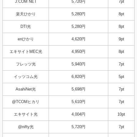
J:COM NET
5,720円
7pt
楽天ひかり
5,280円
8pt
DTI光
5,280円
8pt
enひかり
4,620円
9pt
エキサイトMEC光
4,950円
8pt
フレッツ光
5,940円
7pt
イッツコム光
6,820円
5pt
AsahiNet光
5,698円
7pt
@TCOMヒカリ
5,610円
7pt
エキサイト光
4,004円
10pt
@nifty光
5,720円
7pt