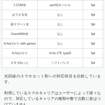
J:COM光
au/UQモバイル
5pt
おてがる光
なし
0pt
@スマート光
なし
0pt
GameWith光
なし
0pt
hi-hoひかり with games
なし
0pt
hi-hoひかり
hi-ho LTE typeD
5pt
さすガねっと
ソフトバンク
5pt
光回線のスマホセット割への対応状況を比較していま
す。
利用しているスマホキャリアはユーザーによって様々な
ので、対応しているキャリアの種類や数で点数に差はつ
けていません。