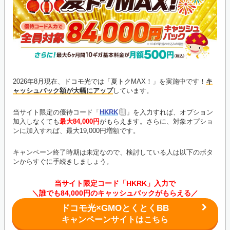
2026年8月現在、ドコモ光では「夏トクMAX！」を実施中です！
キ
ャッシュバック額が大幅にアップ
しています。
当サイト限定の優待コード「
HKRK
」を入力すれば、オプション
加入しなくても
最大84,000円
がもらえます。さらに、対象オプショ
ンに加入すれば、最大19,000円増額です。
キャンペーン終了時期は未定なので、検討している人は以下のボタ
ンからすぐに手続きしましょう。
当サイト限定コード「HKRK」入力で
＼誰でも84,000円のキャッシュバックがもらえる／
ドコモ光×GMOとくとくBB
キャンペーンサイトはこちら