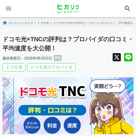
search
Skip to content
ホーム
>
ヒカリク
>
ドコモ光
>
ドコモ光×TNCの評判は？プロバイダの口コミ・平均速度を
ドコモ光×TNCの評判は？プロバイダの口コミ・
平均速度を大公開！
X
PR
最終更新日：2026年06月02日
ドコモ光
ドコモ光のプロバイダ