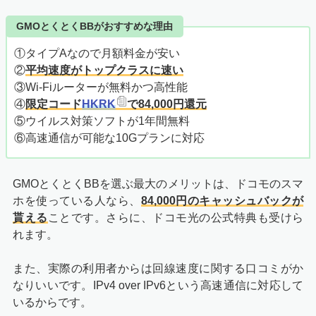
GMOとくとくBBがおすすめな理由
①タイプAなので月額料金が安い
②
平均速度がトップクラスに速い
③Wi-Fiルーターが無料かつ高性能
④
限定コード
HKRK
で84,000円還元
⑤ウイルス対策ソフトが1年間無料
⑥高速通信が可能な10Gプランに対応
GMOとくとくBBを選ぶ最大のメリットは、ドコモのスマ
ホを使っている人なら、
84,000円のキャッシュバックが
貰える
ことです。さらに、ドコモ光の公式特典も受けら
れます。
また、実際の利用者からは回線速度に関する口コミがか
なりいいです。IPv4 over IPv6という高速通信に対応して
いるからです。