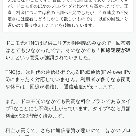
が、ドコモ光のほかのプロバイダと比べたら高かったです。正
直、料金については私の下調べ不足でしたが、回線速度の不安
定さには流石にどうにかして欲しいものです。以前の回線より
遅いので乗り換えしたことを後悔しています。
ドコモ光×TNCは提供エリアが静岡県のみなので、回答者
はとても少なかったです。そのなかでも「
回線速度が遅
い
」という意見が強調されていました。
TNCは、次世代の通信技術であるIPoE通信(IPv4 over IPv
6)にまったく対応していません。利用者が多くなる夜間
や休日は、回線が混雑し、通信速度が低下します。
また、ドコモ光のなかでも割高な料金プランであるタイ
プBなことにも不満が上がっています。タイプAなら月額
料金が220円安く済みます。
料金が高くて、さらに通信品質が悪いので、ほかのプロ