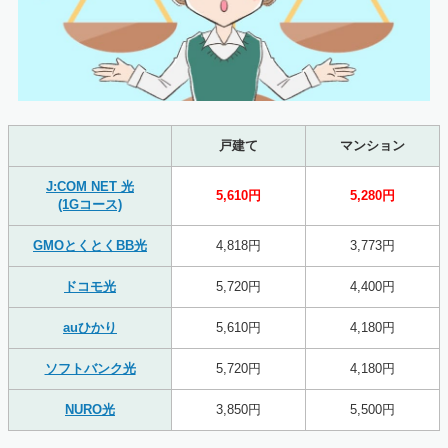
戸建て
マンション
J:COM NET 光
5,610円
5,280円
(1Gコース)
GMOとくとくBB光
4,818円
3,773円
ドコモ光
5,720円
4,400円
auひかり
5,610円
4,180円
ソフトバンク光
5,720円
4,180円
NURO光
3,850円
5,500円