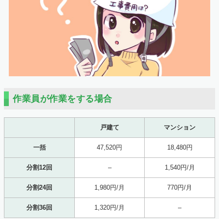
作業員が作業をする場合
戸建て
マンション
一括
47,520円
18,480円
分割12回
–
1,540円/月
分割24回
1,980円/月
770円/月
分割36回
1,320円/月
–