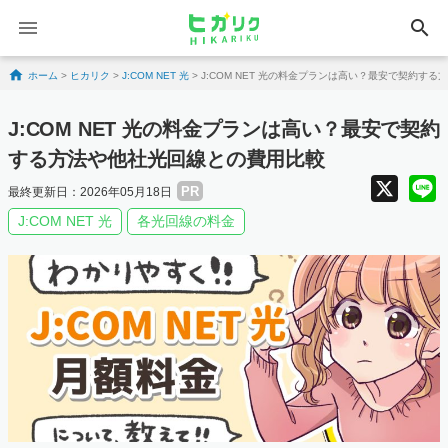
search
Skip to content
ホーム
>
ヒカリク
>
J:COM NET 光
>
J:COM NET 光の料金プランは高い？最安で契約す
J:COM NET 光の料金プランは高い？最安で契約
する方法や他社光回線との費用比較
X
PR
最終更新日：2026年05月18日
J:COM NET 光
各光回線の料金