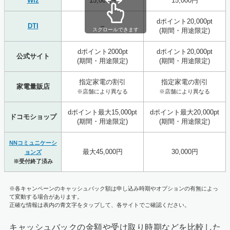
Wiz
15,000円
15,000円
dポイント20,000pt
DTI
–
スクロールできます
(期間・用途限定)
dポイント2000pt
dポイント20,000pt
公式サイト
(期間・用途限定)
(期間・用途限定)
指定家電の割引
指定家電の割引
家電量販店
※店舗により異なる
※店舗により異なる
dポイント最大15,000pt
dポイント最大20,000pt
ドコモショップ
(期間・用途限定)
(期間・用途限定)
NNコミュニケーシ
最大45,000円
30,000円
ョンズ
※受付終了済み
※各キャンペーンのキャッシュバック額は申し込み時期やオプションの有無によっ
て変動する場合があります。
正確な情報は表内の青文字をタップして、各サイトでご確認ください。
キャッシュバックの金額や受け取り時期などを比較した