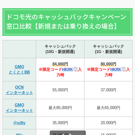
ドコモ光のキャッシュバックキャンペーン
窓口比較【新規または乗り換えの場合】
キャッシュバック
キャッシュバック
(10G・新規開通)
(1G・新規開通)
84,000円
80,000円
GMO
※限定コード
HKRK
入
※限定コード
HKRK
入
とくとくBB
力時
力時
OCN
55,000円
37,000円
インターネット
GMO
最大85,000円
最大65,000円
インターネット
@nifty
35,000円
20,000円