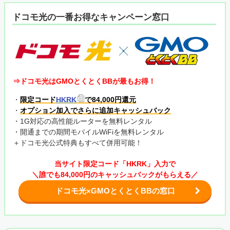
ドコモ光の一番お得なキャンペーン窓口
⇒ドコモ光はGMOとくとくBBが最もお得！
・
限定コード
HKRK
で84,000円還元
・
オプション加入でさらに追加キャッシュバック
・1G対応の高性能ルーターを無料レンタル
・開通までの期間モバイルWiFiを無料レンタル
＋ドコモ光公式特典もすべて併用可能！
当サイト限定コード「HKRK」入力で
＼誰でも84,000円のキャッシュバックがもらえる／
ドコモ光×GMOとくとくBBの窓口