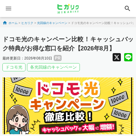
search
Skip to content
ホーム
>
ヒカリク
>
光回線のキャンペーン
>
ドコモ光のキャンペーン比較！キャッシュバック
ドコモ光のキャンペーン比較！キャッシュバッ
ク特典がお得な窓口を紹介【2026年8月】
X
PR
最終更新日：2026年08月10日
ドコモ光
各光回線のキャンペーン