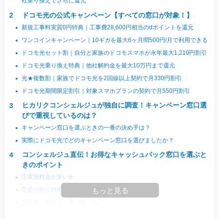
社乗り換えでさらに還元
ドコモ光の公式キャンペーン【すべての窓口が対象！】
新規工事料実質0円特典｜工事費28,600円相当のdポイントを還元
ワンコインキャンペーン｜10ギガを最大6ヶ月間500円/月で利用できる
ドコモ光セット割｜自分と家族のドコモスマホが永年最大1,210円割引
ドコモ光乗り換え特典｜他社解約金を最大10万円まで還元
光★複数割｜家族でドコモ光を2回線以上契約で月330円割引
ドコモ光期間限定割引｜対象スマホプランの契約で月550円割引
ヒカリクコンシェルジュが独自に調査！キャンペーン窓口選
びで重視しているのは？
キャンペーン窓口を選ぶときの一番の決め手は？
実際にドコモ光でどのキャンペーン窓口を選びましたか？
コンシェルジュ直伝！お得なキャッシュバック窓口を選ぶと
きのポイント
①実質料金が安いか
②受け取り時期が早いか
もっと見る
③簡単な手続きで受け取れるか